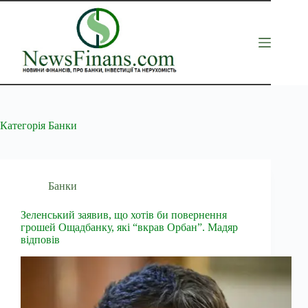
Перейти
до
вмісту
Категорія
Банки
Банки
Зеленський заявив, що хотів би повернення
грошей Ощадбанку, які “вкрав Орбан”. Мадяр
відповів