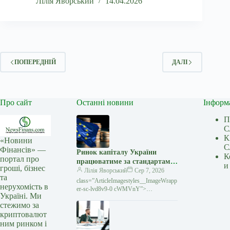
Лілія Яворський
14.04.2026
ПОПЕРЕДНІЙ
ДАЛІ
Про сайт
Останні новини
Інформ
П
С
К
«Новини
С
Фінансів» —
Ринок капіталу України
К
портал про
працюватиме за стандартами
и
гроші, бізнес
ЄС — що нового
Лілія Яворський
Сер 7, 2026
та
class=”ArticleImagestyles__ImageWrapp
нерухомість в
er-sc-lvd8v9-0 cWMVnY”>
Україні. Ми
Український ринок капіталу
стежимо за
переходить на європейські
криптовалют
правилаУкраїнський ринок капіталу
продовжує
ним ринком і