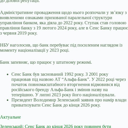
до ділової репутації.
Адміністративне провадження щодо нього розпочали у зв’язку з
виявленими ознаками прихованої паралельної структури
управління банком, яка діяла до 2022 року. Ступак став головою
правління банку з 19 лютого 2024 року, але в Сенс Банку працює
з червня 2019 року.
НБУ наголосив, що банк перебуває під посиленим наглядом із
моменту націоналізації у 2023 році.
Банк запевняє, що працює у штатному режимі.
Сенс Банк був заснований 1992 року. З 2001 року
працював під назвою АТ “Альфа-Банк”. У 2022 році через
початок повномасштабного вторгнення відмовився від
російського бренду Альфа-Банк і змінив назву на
теперішню. У липні 2023 року його націоналізували.
Президент Володимир Зеленський заявив про намір влади
приватизувати Сенс Банк до кінця 2026 року.
Актуальне
Зеленський: Сенс Банк до кінця 2026 року повинен бути