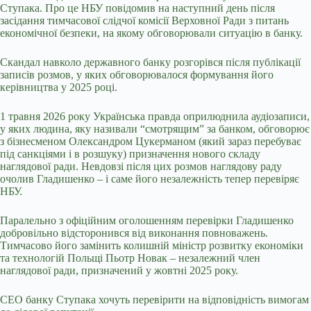
Ступака. Про це НБУ повідомив на наступний день після
засідання тимчасової слідчої комісії Верховної Ради з питань
економічної безпеки, на якому обговорювали ситуацію в банку.
Скандал навколо державного банку розгорівся після публікації
записів розмов, у яких обговорювалося формування його
керівництва у 2025 році.
1 травня 2026 року Українська правда оприлюднила аудіозаписи,
у яких людина, яку називали “смотрящим” за банком, обговорює
з бізнесменом Олександром Цукерманом (який зараз перебуває
під санкціями і в розшуку) призначення нового складу
наглядової ради. Невдовзі після цих розмов наглядову раду
очолив Гладишенко – і саме його незалежність тепер перевіряє
НБУ.
Паралельно з офіційним оголошенням перевірки Гладишенко
добровільно відсторонився від виконання повноважень.
Тимчасово його замінить колишній міністр розвитку економіки
та технологій Польщі Пьотр Новак – незалежний член
наглядової ради, призначений у жовтні 2025 року.
CEO банку Ступака хочуть перевірити на відповідність вимогам