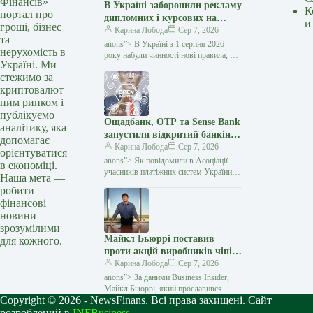
Фінансів» —
В Україні заборонили рекламу
К
портал про
дипломних і курсових на
и
гроші, бізнес
замовлення: кого стосуються
Карина Лобода
Сер 7, 2026
та
нові правила — Мінфін
anons”> В Україні з 1 серпня 2026
нерухомість в
року набули чинності нові правила, які
Україні. Ми
забороняють рекламувати послуги
стежимо за
з написання академічних робіт замість
криптовалют
студентів і…
ним ринком і
публікуємо
Ощадбанк, OTP та Sense Bank
аналітику, яка
запустили відкритий банкінг:
допомагає
що змінилося для клієнтів —
Карина Лобода
Сер 7, 2026
орієнтуватися
Мінфін
anons”> Як повідомили в Асоціації
в економіці.
учасників платіжних систем України
Наша мета —
EMA, OTP Bank, Sense Bank та
робити
Ощадбанк офіційно приєдналися
фінансові
до екосистеми відкритого банкінгу
новини
зрозумілими
Майкл Бьюррі поставив
для кожного.
проти акцій виробників чіпів
і знов отримав перемогу —
Карина Лобода
Сер 7, 2026
Мінфін
anons”> За даними Business Insider,
Майкл Бьюррі, який прославився
Copyright © 2026 - NewsFinans. Всі права захищені. Сайт
ставкою проти іпотечного ринку США
у 2008 році, повторив свій тріумф.
розроблений в
INFBusiness