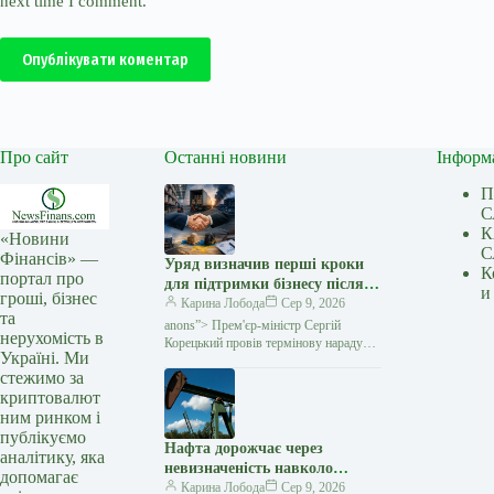
next time I comment.
Опублікувати коментар
Про сайт
Останні новини
Інформ
П
С
К
«Новини
С
Фінансів» —
Уряд визначив перші кроки
К
портал про
для підтримки бізнесу після
и
гроші, бізнес
російських атак — Мінфін
Карина Лобода
Сер 9, 2026
та
anons”> Прем'єр-міністр Сергій
нерухомість в
Корецький провів термінову нараду
Україні. Ми
з представниками бізнесу, ритейлу
стежимо за
та логістичних компаній після серії
криптовалют
російських ударів
ним ринком і
публікуємо
Нафта дорожчає через
аналітику, яка
невизначеність навколо
допомагає
переговорів Ірану та Оману
Карина Лобода
Сер 9, 2026