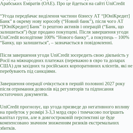
Арабських Еміратів (ОАЕ). Про це йдеться на сайті UniCredit
“Угода передбачає виділення частини бізнесу АТ “[ЮніКредит]
Банк” в окрему нову юрособу (“Новий банк”), після чого АТ
“[ЮніКредит] Банк” із рештою активів і операцій (“Банк, що
залишиться”) буде продано покупцеві. Після завершення угоди
UniCredit володітиме 100% “Нового банку”, а покупець – 100%
“Банку, що залишиться”, – зазначається в повідомленні.
Після завершення угоди UniCredit зосередить свою діяльність у
Росії на міжнародних платежах (переважно в євро та доларах
США) для західних та російських корпоративних клієнтів, які не
перебувають під санкціями.
Завершення операції очікується в першій половині 2027 року
після отримання дозволів від регуляторів та підписання
остаточних документів.
UniCredit прогнозує, що угода призведе до негативного впливу
на прибуток у розмірі 3-3,3 млрд євро і тимчасово погіршить
капітал групи, але в довгостроковій перспективі це буде
компенсовано значним зниженням ризиків екстремальних
збитків.