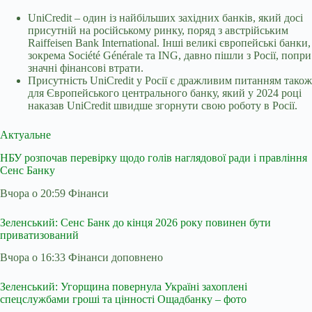
UniCredit – один із найбільших західних банків, який досі
присутній на російському ринку, поряд з австрійським
Raiffeisen Bank International. Інші великі європейські банки,
зокрема Société Générale та ING, давно пішли з Росії, попри
значні фінансові втрати.
Присутність UniCredit у Росії є дражливим питанням також
для Європейського центрального банку, який у 2024 році
наказав UniCredit швидше згорнути свою роботу в Росії.
Актуальне
НБУ розпочав перевірку щодо голів наглядової ради і правління
Сенс Банку
Вчора о 20:59 Фінанси
Зеленський: Сенс Банк до кінця 2026 року повинен бути
приватизований
Вчора о 16:33 Фінанси
доповнено
Зеленський: Угорщина повернула Україні захоплені
спецслужбами гроші та цінності Ощадбанку – фото