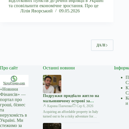
відсоткових пунктів до річної інфляції в Україні
та сповільнити економічне зростання. Про це
Лілія Яворський
09.05.2026
ДАЛІ
Про сайт
Останні новини
Інформ
П
С
К
«Новини
С
Фінансів» —
Подружжя придбало житло на
К
портал про
мальовничому острові за
и
гроші, бізнес
незначну суму і “влетіло в
Карина Панченко
Сер 6, 2026
та
копієчку” (фото)
Acquiring an affordable property in Italy
нерухомість в
turned out to be a risky adventure for
Україні. Ми
digital nomads. British couple Alex
стежимо за
and…