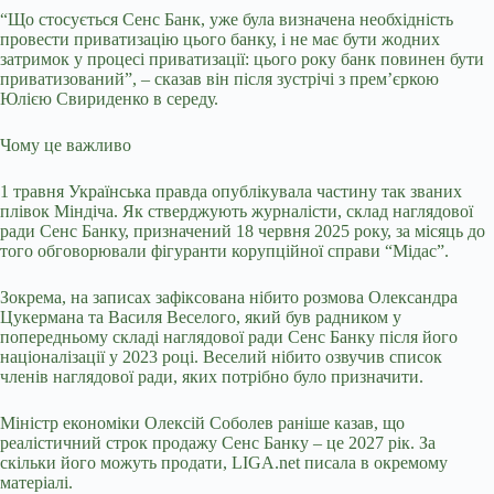
“Що стосується Сенс Банк, уже була визначена необхідність
провести приватизацію цього банку, і не має бути жодних
затримок у процесі приватизації: цього року банк повинен бути
приватизований”, – сказав він після зустрічі з прем’єркою
Юлією Свириденко в середу.
Чому це важливо
1 травня Українська правда опублікувала частину так званих
плівок Міндіча. Як стверджують журналісти, склад наглядової
ради Сенс Банку, призначений 18 червня 2025 року, за місяць до
того обговорювали фігуранти корупційної справи “Мідас”.
Зокрема, на записах зафіксована нібито розмова Олександра
Цукермана та Василя Веселого, який був радником у
попередньому складі наглядової ради Сенс Банку після його
націоналізації у 2023 році. Веселий нібито озвучив список
членів наглядової ради, яких потрібно було призначити.
Міністр економіки Олексій Соболев раніше казав, що
реалістичний строк продажу Сенс Банку – це 2027 рік. За
скільки його можуть продати, LIGA.net писала в окремому
матеріалі.