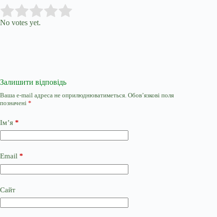
Submit Rating
Rate this item:
No votes yet.
Залишити відповідь
Ваша e-mail адреса не оприлюднюватиметься.
Обов’язкові поля
позначені
*
Ім’я
*
Email
*
Сайт