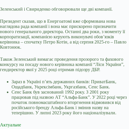
Зеленський і Свириденко обговорювали ще дві компанії.
Президент сказав, що в Енергоатомі вже сформована нова
наглядова рада компанії і вона має прискорено призначити
нового генерального директора. Останні два роки, з моменту її
корпоратизації, компанією керують виконувачі обов’язків
керівника – спочатку Петро Котін, а від серпня 2025-го – Павло
Ковтонюк.
Також Зеленський вимагає проведення прозорого та фахового
конкурсу на посаду нового керівника компанії “Ліси України”,
гендиректор якої у 2025 році отримав підозру ДБР.
Зараз в Україні п’ять державних банків: ПриватБанк,
Ощадбанк, Укрексімбанк, Укргазбанк, Сенс Банк.
Сенс Банк був заснований 1992 року. З 2001 року
працював під назвою АТ “Альфа-Банк”. У 2022 році через
початок повномасштабного вторгнення відмовився від
російського бренду Альфа-Банк і змінив назву на
теперішню. У липні 2023 року його націоналізували.
Актуальне