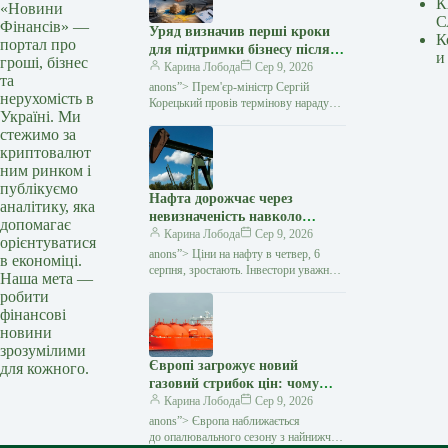
К
«Новини
С
Фінансів» —
Уряд визначив перші кроки
К
портал про
для підтримки бізнесу після
и
гроші, бізнес
російських атак — Мінфін
Карина Лобода
Сер 9, 2026
та
anons”> Прем'єр-міністр Сергій
нерухомість в
Корецький провів термінову нараду
Україні. Ми
з представниками бізнесу, ритейлу
стежимо за
та логістичних компаній після серії
криптовалют
російських ударів
ним ринком і
публікуємо
Нафта дорожчає через
аналітику, яка
невизначеність навколо
допомагає
переговорів Ірану та Оману
Карина Лобода
Сер 9, 2026
орієнтуватися
— Мінфін
anons”> Ціни на нафту в четвер, 6
в економіці.
серпня, зростають. Інвестори уважно
Наша мета —
стежать за переговорами між Іраном
робити
та Оманом щодо відновлення
фінансові
судноплавства через Ормузьку
новини
протоку,
зрозумілими
Європі загрожує новий
для кожного.
газовий стрибок цін: чому
сховища майже порожні перед
Карина Лобода
Сер 9, 2026
зимою — Мінфін
anons”> Європа наближається
до опалювального сезону з найнижчим