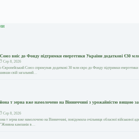
ни
Союз вніс до Фонду підтримки енергетики України додаткові €30 мл
Сер 8, 2026
о Європейський Союз спрямував додаткові 30 млн євро до Фонду підтримки енергетики 
ьшивши свій загальний…
ьйона т зерна вже намолочено на Вінниччині з урожайністю вищою з
Сер 8, 2026
она т зерна вже намолочено на Вінниччині, повідомила очільниця обласної військової адм
. "Жнивна кампанія в…