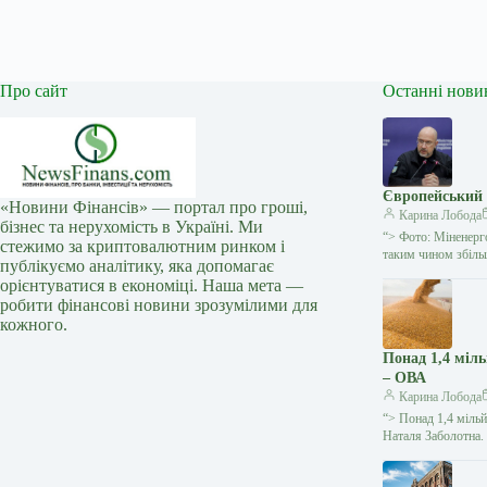
Про сайт
Останні нови
Європейський 
«Новини Фінансів» — портал про гроші,
Карина Лобода
бізнес та нерухомість в Україні. Ми
“> Фото: Міненерг
стежимо за криптовалютним ринком і
таким чином збіл
публікуємо аналітику, яка допомагає
орієнтуватися в економіці. Наша мета —
робити фінансові новини зрозумілими для
кожного.
Понад 1,4 міл
– ОВА
Карина Лобода
“> Понад 1,4 мільй
Наталя Заболотна