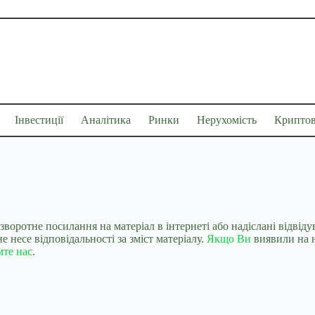
Інвестиції
Аналітика
Ринки
Нерухомість
Крипто
 зворотне посилання на матеріал в інтернеті або надіслані відві
 несе відповідальності за зміст матеріалу.
Якщо Ви
виявили на н
мте нас
.