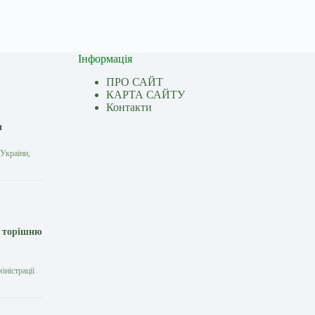
Інформація
ПРО САЙТ
КАРТА САЙТУ
Контакти
н
України,
а торішню
іністрації