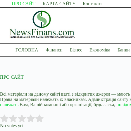
Перейти
ПРО САЙТ
КАРТА САЙТУ
Контакти
до
вмісту
ГОЛОВНА
Фінанси
Бізнес
Економіка
Банки
ПРО САЙТ
Всі матеріали на даному сайті взяті з відкритих джерел — мають
Права на матеріали належать їх власникам. Адміністрація сайту не
належать
Вам, Вашій компанії або організації, будь ласка,
повідо
Submit Rating
Rate this item:
No votes yet.