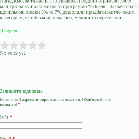
Нагадаємо, за тиждень 173 українські родини отримали 350,6
млн грн на купівлю житла за програмою “єОселя”. Зазначається,
що пільгові ставки 3% та 7% дозволили придбати житло таким
категоріям, як військові, педагоги, медики та переселенці.
Джерело
Submit Rating
Rate this item:
No votes yet.
Залишити відповідь
Ваша e-mail адреса не оприлюднюватиметься.
Обов’язкові поля
позначені
*
Ім’я
*
Email
*