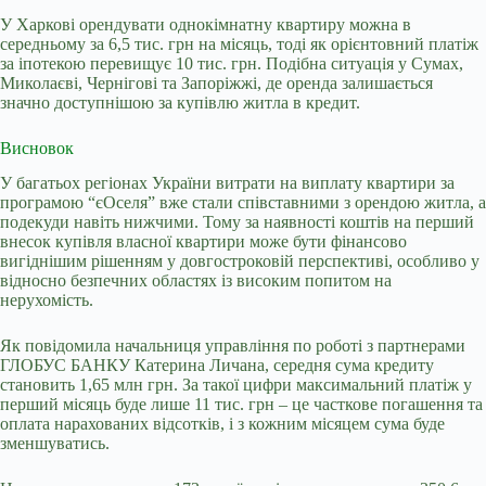
У Харкові орендувати однокімнатну квартиру можна в
середньому за 6,5 тис. грн на місяць, тоді як орієнтовний платіж
за іпотекою перевищує 10 тис. грн. Подібна ситуація у Сумах,
Миколаєві, Чернігові та Запоріжжі, де оренда залишається
значно доступнішою за купівлю житла в кредит.
Висновок
У багатьох регіонах України витрати на виплату квартири за
програмою “єОселя” вже стали співставними з орендою житла, а
подекуди навіть нижчими. Тому за наявності коштів на перший
внесок купівля власної квартири може бути фінансово
вигіднішим рішенням у довгостроковій перспективі, особливо у
відносно безпечних областях із високим попитом на
нерухомість.
Як повідомила начальниця управління по роботі з партнерами
ГЛОБУС БАНКУ Катерина Личана,
середня сума кредиту
становить 1,65 млн грн. За такої цифри максимальний платіж у
перший місяць буде лише 11 тис. грн – це часткове погашення та
оплата нарахованих відсотків, і з кожним місяцем сума буде
зменшуватись.