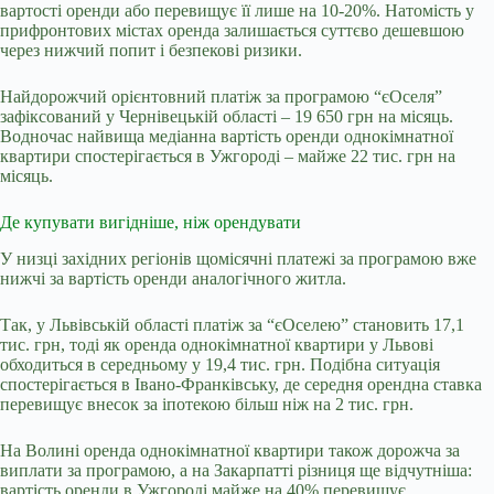
вартості оренди або перевищує її лише на 10-20%. Натомість у
прифронтових містах оренда залишається суттєво дешевшою
через нижчий попит і безпекові ризики.
Найдорожчий орієнтовний платіж за програмою “єОселя”
зафіксований у Чернівецькій області – 19 650 грн на місяць.
Водночас найвища медіанна вартість оренди однокімнатної
квартири спостерігається в Ужгороді – майже 22 тис. грн на
місяць.
Де купувати вигідніше, ніж орендувати
У низці західних регіонів щомісячні платежі за програмою вже
нижчі за вартість оренди аналогічного житла.
Так, у Львівській області платіж за “єОселею” становить 17,1
тис. грн, тоді як оренда однокімнатної квартири у Львові
обходиться в середньому у 19,4 тис. грн. Подібна ситуація
спостерігається в Івано-Франківську, де середня орендна ставка
перевищує внесок за іпотекою більш ніж на 2 тис. грн.
На Волині оренда однокімнатної квартири також дорожча за
виплати за програмою, а на Закарпатті різниця ще відчутніша:
вартість оренди в Ужгороді майже на 40% перевищує