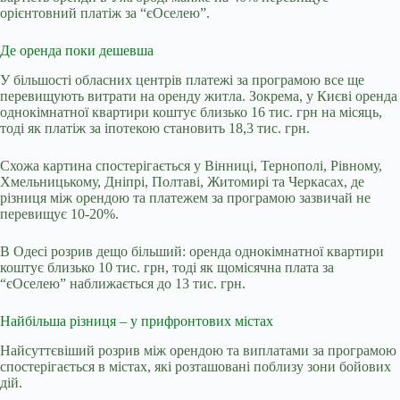
орієнтовний платіж за “єОселею”.
Де оренда поки дешевша
У більшості обласних центрів платежі за програмою все ще
перевищують витрати на оренду житла. Зокрема, у Києві оренда
однокімнатної квартири коштує близько 16 тис. грн на місяць,
тоді як платіж за іпотекою становить 18,3 тис. грн.
Схожа картина спостерігається у Вінниці, Тернополі, Рівному,
Хмельницькому, Дніпрі, Полтаві, Житомирі та Черкасах, де
різниця між орендою та платежем за програмою зазвичай не
перевищує 10-20%.
В Одесі розрив дещо більший: оренда однокімнатної квартири
коштує близько 10 тис. грн, тоді як щомісячна плата за
“єОселею” наближається до 13 тис. грн.
Найбільша різниця – у прифронтових містах
Найсуттєвіший розрив між орендою та виплатами за програмою
спостерігається в містах, які розташовані поблизу зони бойових
дій.