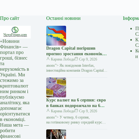
Про сайт
Останні новини
Інформ
П
С
К
«Новини
С
Фінансів» —
Dragon Capital погіршив
К
портал про
прогноз зростання економіки
и
гроші, бізнес
України у 2026 році до 1% —
Карина Лобода
Сер 9, 2026
та
Мінфін
anons”> Як повідомив Interfax,
нерухомість в
інвестиційна компанія Dragon Capital
Україні. Ми
погіршила оцінку зростання економіки
стежимо за
України у 2026 році. Якщо раніше
криптовалют
аналітики очікували збільшення
ним ринком і
публікуємо
Курс валют на 6 серпня: євро
аналітику, яка
в банках подорожчало на 6
допомагає
копійок — Мінфін
Карина Лобода
Сер 9, 2026
орієнтуватися
anons”> У четвер, 6 серпня,
в економіці.
на готівковому ринку середній курс
Наша мета —
долара не змінився у покупці і зріс
робити
на 3 копійки у продажу. Євро
фінансові
подорожчало на 6 копійок…