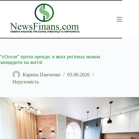
Перейти
до
вмісту
“єОселя” проти оренди: в яких регіонах можна
заощадити на житлі
Карина Панченко
03.06.2026
Нерухомість