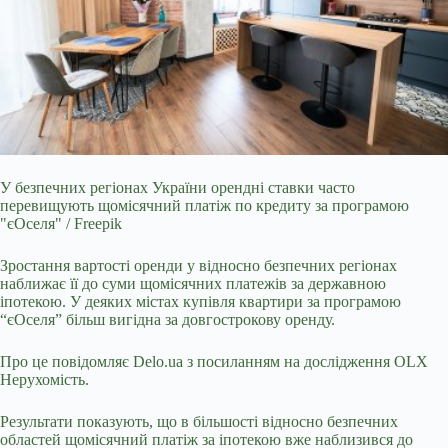
У безпечних регіонах України орендні ставки часто
перевищують щомісячний платіж по кредиту за програмою
"єОселя" / Freepik
Зростання вартості оренди у відносно
безпечних регіонах
наближає її до суми щомісячних платежів за державною
іпотекою. У деяких містах купівля квартири за програмою
“єОселя” більш вигідна за довгострокову оренду.
Про це повідомляє
Delo.ua
з посиланням на дослідження OLX
Нерухомість.
Результати показують, що в більшості відносно безпечних
областей щомісячний платіж за іпотекою вже наблизився до