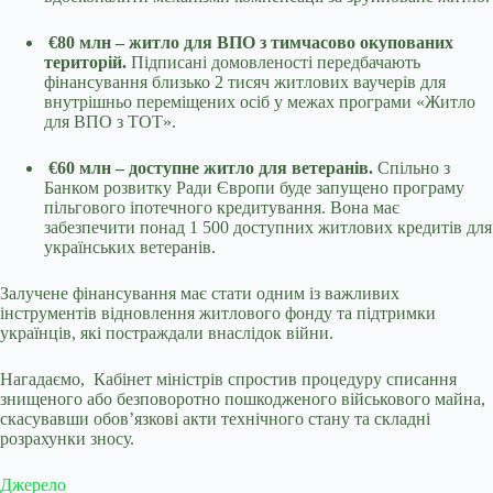
€80 млн – житло для ВПО з тимчасово окупованих
територій.
Підписані домовленості передбачають
фінансування близько 2 тисяч житлових ваучерів для
внутрішньо переміщених осіб у межах програми «Житло
для ВПО з ТОТ».
€60 млн – доступне житло для ветеранів.
Спільно з
Банком розвитку Ради Європи буде запущено програму
пільгового іпотечного кредитування. Вона має
забезпечити понад 1 500 доступних житлових кредитів для
українських ветеранів.
Залучене фінансування має стати одним із важливих
інструментів відновлення житлового фонду та підтримки
українців, які постраждали внаслідок війни.
Нагадаємо, Кабінет міністрів спростив процедуру списання
знищеного або безповоротно пошкодженого військового майна,
скасувавши обов’язкові акти технічного стану та складні
розрахунки зносу.
Джерело