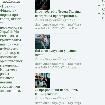
С
К
«Новини
С
Фінансів» —
Після обстрілу Toyota Україна
К
портал про
попередила про затримки з
и
гроші, бізнес
постачанням запчастин
Лілія Яворський
Сер 7, 2026
та
class=”ArticleImagestyles__ImageWrapp
нерухомість в
er-sc-lvd8v9-0 cWMVnY”> Водій за
Україні. Ми
кермом Toyota Унаслідок російського
стежимо за
обстрілу в ніч на 5 серпня компанія
криптовалют
«Тойота-Україна» втратила
ним ринком і
публікуємо
Які авто купували українці в
аналітику, яка
липні
допомагає
Лілія Яворський
Сер 7, 2026
орієнтуватися
class=”ArticleImagestyles__ImageWrapp
в економіці.
er-sc-lvd8v9-0 cWMVnY”> Які авто
Наша мета —
купували українці в липніЯк
робити
повідомив Укравтопром, у липні в
фінансові
Україні було реалізовано 5754 тис
новини
зрозумілими
20 професій, які не замінить
для кожного.
ШІ — рейтинг
Лілія Яворський
Сер 7, 2026
class=”ArticleImagestyles__ImageWrapp