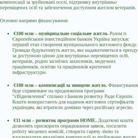
компенсації за зруйновані оселі, підтримку внутрішньо
переміщених осіб та забезпечення доступним житлом ветеранів.
Основні напрями фінансування:
€100 млн – муніципальне соціальне житло.
Разом із
Європейським інвестиційним банком Україна запускає
перший етап створення муніципального житлового фонду.
Громади будуватимуть житло, яке надаватиметься в оренду
за доступною ціною для внутрішньо переміщених осіб,
ветеранів, родин загиблих захисників, медичних
працівників, освітян та працівників критичної
інфраструктури.
€100 млн – компенсації за знищене житло.
Фінансування
буде спрямоване на продовження програми
“єВідновлення” спільно з Банком розвитку Ради Європи.
Кошти використають для надання житлових сертифікатів
українцям, які втратили домівки через російську агресію.
€11 млн – розвиток програми HOME.
Додаткові кошти
дозволять прискорити опрацювання заявок, посилити
роботу місцевих комісій, створити гарячу лінію та
вдосконалити механізми компенсації за зруйноване житло.