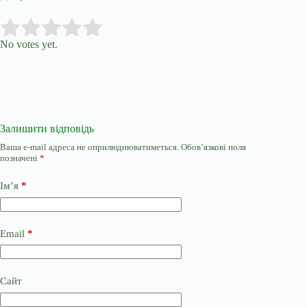
Submit Rating
Rate this item:
No votes yet.
Залишити відповідь
Ваша e-mail адреса не оприлюднюватиметься.
Обов’язкові поля
позначені
*
Ім’я
*
Email
*
Сайт