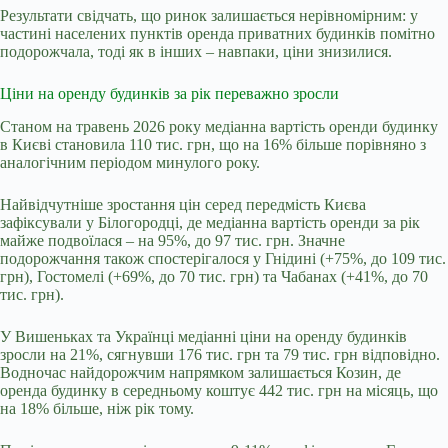
Результати свідчать, що ринок залишається нерівномірним: у
частині населених пунктів оренда приватних будинків помітно
подорожчала, тоді як в інших – навпаки, ціни знизилися.
Ціни на оренду будинків за рік переважно зросли
Станом на травень 2026 року медіанна вартість оренди будинку
в Києві становила 110 тис. грн, що на 16% більше порівняно з
аналогічним періодом минулого року.
Найвідчутніше зростання цін серед передмість Києва
зафіксували у Білогородці, де медіанна вартість оренди за рік
майже подвоїлася – на 95%, до 97 тис. грн. Значне
подорожчання також спостерігалося у Гнідині (+75%, до 109 тис.
грн), Гостомелі (+69%, до 70 тис. грн) та Чабанах (+41%, до 70
тис. грн).
У Вишеньках та Українці медіанні ціни на оренду будинків
зросли на 21%, сягнувши 176 тис. грн та 79 тис. грн відповідно.
Водночас найдорожчим напрямком залишається Козин, де
оренда будинку в середньому коштує 442 тис. грн на місяць, що
на 18% більше, ніж рік тому.