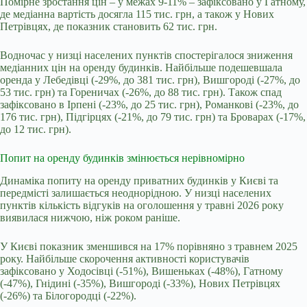
Помірне зростання цін – у межах 9-11% – зафіксовано у Гатному,
де медіанна вартість досягла 115 тис. грн, а також у Нових
Петрівцях, де показник становить 62 тис. грн.
Водночас у низці населених пунктів спостерігалося зниження
медіанних цін на оренду будинків. Найбільше подешевшала
оренда у Лебедівці (-29%, до 381 тис. грн), Вишгороді (-27%, до
53 тис. грн) та Гореничах (-26%, до 88 тис. грн). Також спад
зафіксовано в Ірпені (-23%, до 25 тис. грн), Романкові (-23%, до
176 тис. грн), Підгірцях (-21%, до 79 тис. грн) та Броварах (-17%,
до 12 тис. грн).
Попит на оренду будинків змінюється нерівномірно
Динаміка попиту на оренду приватних будинків у Києві та
передмісті залишається неоднорідною. У низці населених
пунктів кількість відгуків на оголошення у травні 2026 року
виявилася нижчою, ніж роком раніше.
У Києві показник зменшився на 17% порівняно з травнем 2025
року. Найбільше скорочення активності користувачів
зафіксовано у Ходосівці (-51%), Вишеньках (-48%), Гатному
(-47%), Гнідині (-35%), Вишгороді (-33%), Нових Петрівцях
(-26%) та Білогородці (-22%).