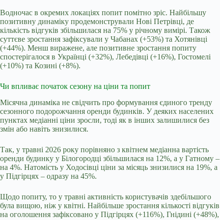
Водночас в окремих локаціях попит помітно зріс. Найбільшу
позитивну динаміку продемонстрували Нові Петрівці, де
кількість відгуків збільшилася на 75% у річному вимірі. Також
суттєве зростання зафіксували у Чабанах (+53%) та Хотянівці
(+44%). Менш виражене, але позитивне зростання попиту
спостерігалося в Українці (+32%), Лебедівці (+16%), Гостомелі
(+10%) та Козині (+8%).
Чи впливає початок сезону на ціни та попит
Місячна динаміка не свідчить про формування єдиного тренду
сезонного подорожчання оренди будинків. У деяких населених
пунктах медіанні ціни зросли, тоді як в інших залишилися без
змін або навіть знизилися.
Так, у травні 2026 року порівняно з квітнем медіанна вартість
оренди будинку у Білогородці збільшилася на 12%, а у Гатному –
на 4%. Натомість у Ходосівці ціни за місяць знизилися на 19%, а
у Підгірцях – одразу на 45%.
Щодо попиту, то у травні активність користувачів здебільшого
була вищою, ніж у квітні. Найбільше зростання кількості відгуків
на оголошення зафіксовано у Підгірцях (+116%), Гнідині (+48%),