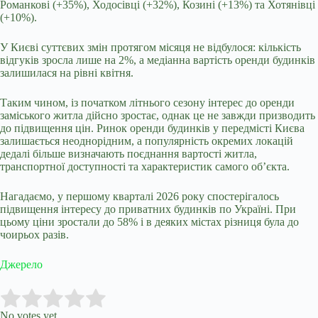
Романкові (+35%), Ходосівці (+32%), Козині (+13%) та Хотянівці
(+10%).
У Києві суттєвих змін протягом місяця не відбулося: кількість
відгуків зросла лише на 2%, а медіанна вартість оренди будинків
залишилася на рівні квітня.
Таким чином, із початком літнього сезону інтерес до оренди
заміського житла дійсно зростає, однак це не завжди призводить
до підвищення цін. Ринок оренди будинків у передмісті Києва
залишається неоднорідним, а популярність окремих локацій
дедалі більше визначають поєднання вартості житла,
транспортної доступності та характеристик самого об’єкта.
Нагадаємо, у першому кварталі 2026 року спостерігалось
підвищення інтересу до приватних будинків по Україні. При
цьому ціни зростали до 58% і в деяких містах різниця була до
чоирьох разів.
Джерело
Submit Rating
Rate this item:
No votes yet.