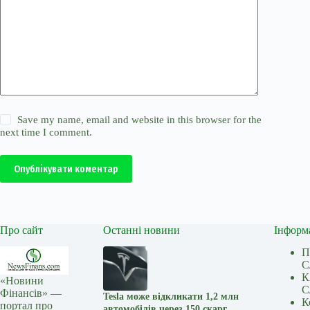
Save my name, email and website in this browser for the
next time I comment.
Опублікувати коментар
Про сайт
Останні новини
Інформ
П
С
К
«Новини
С
Фінансів» —
Tesla може відкликати 1,2 млн
К
портал про
автомобілів через 150 скарг