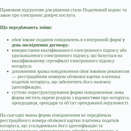
Правовим підґрунтям для рішення стали Податковий кодекс та
закон про електронні довірчі послуги.
Що передбачають зміни:
обов’язкове подання повідомлень в електронній формі
у
день посвідчення договору
;
використання кваліфікованого електронного підпису або
удосконаленого електронного підпису, що базується на
кваліфікованому сертифікаті електронного підпису
нотаріуса;
доповнення зразка повідомлення обов’язковим реквізитом
— реєстраційним номером облікової картки платника
податків нотаріуса, що забезпечить його належну
ідентифікацію;
суттєве переструктурування форми повідомлення: нова
форма містить окремі розділи з відомостями про нотаріуса,
орендодавця, орендаря та об’єкт орендованої нерухомості.
На сьогодні чинна форма повідомлення не передбачала
реєстраційного номера облікової картки платника податків
нотаріуса, що ускладнювало його ідентифікацію та
унеможливлювало автоматизовану обробку повідомлень в