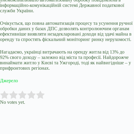
інформаційно-комунікаційній системі Державної податкової
служби України.
Очікується, що повна автоматизація процесу та усунення ручної
обробки даних у базах ДПС дозволять контролюючим органам
ефективніше виявляти незадекларовані доходи від здачі майна в
оренду та спростять фіскальний моніторинг ринку нерухомості.
Нагадаємо, українці витрачають на оренду житла від 13% до
92% свого доходу – залежно від міста та професії. Найдорожче
винаймати житло у Києві та Ужгороді, тоді як найвигідніше – у
прифронтових регіонах.
Джерело
Submit Rating
Rate this item:
No votes yet.