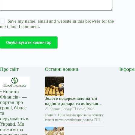
Save my name, email and website in this browser for the
next time I comment.
Опублікувати коментар
Про сайт
Останні новини
Інформ
«Новини
Фінансів» —
Золото подорожчало на тлі
портал про
падіння долара та очікувань
гроші, бізнес
переговорів США з Іраном —
Карина Лобода
Сер 6, 2026
та
Мінфін
anons”> Ціна золота зросла на початку
нерухомість в
тижня на тлі ослаблення долара США
Україні. Ми
та зниження побоювань щодо нового
стежимо за
витка інфляції. Як повідомляє Reuters,
криптовалют
ринок…