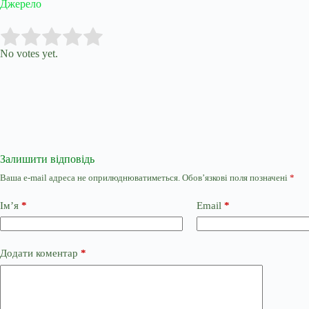
Джерело
Submit Rating
Rate this item:
No votes yet.
Залишити відповідь
Ваша e-mail адреса не оприлюднюватиметься.
Обов’язкові поля позначені
*
Ім’я
*
Email
*
Додати коментар
*