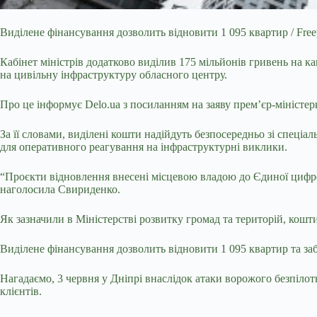
Виділене фінансування дозволить відновити 1 095 квартир / Free
Кабінет міністрів додатково виділив 175 мільйонів гривень на 
на цивільну інфраструктуру обласного центру.
Про це інформує Delo.ua з посиланням на заяву прем’єр-міністе
За її словами, виділені кошти надійдуть безпосередньо зі спеціа
для оперативного реагування на інфраструктурні виклики.
“Проєкти відновлення внесені місцевою владою до Єдиної цифров
наголосила Свириденко.
Як зазначили в Міністерстві розвитку громад та територій, кошт
Виділене фінансування дозволить відновити 1 095 квартир та з
Нагадаємо, 3 червня у Дніпрі внаслідок атаки ворожого безпіло
клієнтів.