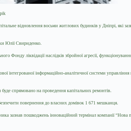
pik
капітальне відновлення восьми житлових
будинків у Дніпрі, які з
рки Юлії Свириденко.
льного Фонду ліквідації наслідків збройної агресії, функціонува
ої інтегрованої інформаційно-аналітичної системи управління п
и буде спрямовано на проведення капітальних ремонтів.
абезпечити повернення до власних домівок 1 671 мешканця.
тника зазнав пошкоджень інноваційний термінал компанії “Нова 