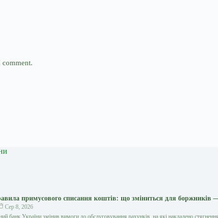
 I comment.
ни
авила примусового списання коштів: що зміниться для боржників 
Сер 8, 2026
ний банк України змінив вимоги до обслуговування рахунків, на які накладено стягнення