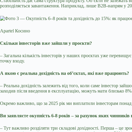
Стабільність дає сама структура продукту. Об’єкти не залежать 
розподіляється завантаження. Наприклад, лише B2B-напрям у 2025
Apartel Косино
Скільки інвесторів вже зайшли у проєкти?
–
Загальна кількість інвесторів у наших проєктах уже перевищує 
точку входу.
А якою є реальна дохідність на об’єктах, які вже працюють?
–
Реальна дохідність залежить від того, коли саме інвестор зайшо
заходив після введення в експлуатацію, можуть мати близько 8%.
Окремо важливо, що за 2025 рік ми виплатили інвесторам понад
Ви заявляєте окупність 6-8 років
–
за рахунок яких чинників 
–
Тут важливо розділяти три складові дохідності. Перша
–
це зрос