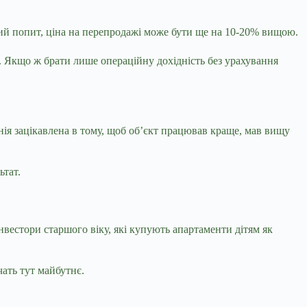
ний попит, ціна на перепродажі може бути ще на 10-20% вищою.
о. Якщо ж брати лише операційну дохідність без урахування
нія зацікавлена в тому, щоб об’єкт працював краще, мав вищу
ьтат.
інвестори старшого віку, які купують апартаменти дітям як
ачать тут майбутнє.