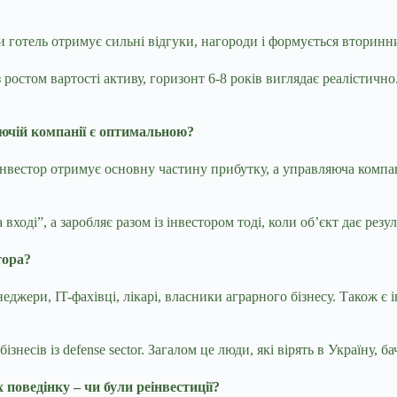
и готель отримує сильні відгуки, нагороди і формується вторин
 ростом вартості активу, горизонт 6-8 років виглядає реалістичн
чій компанії є оптимальною?
Інвестор отримує основну частину прибутку, а управляюча компа
.
ході”, а заробляє разом із інвестором тоді, коли об’єкт дає резул
тора?
еджери, IT-фахівці, лікарі, власники аграрного бізнесу. Також є 
знесів із defense sector. Загалом це люди, які вірять в Україну, б
х поведінку
–
чи були реінвестиції?