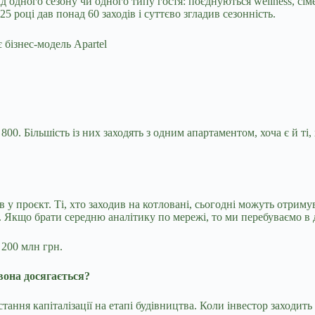
від одного сезону чи одного типу гостя: поєднуються wellness, с
 році дав понад 60 заходів і суттєво згладив сезонність.
800. Більшість із них заходять з одним апартаментом, хоча є й т
в у проєкт. Ті, хто заходив на котловані, сьогодні можуть отриму
 Якщо брати середню аналітику по мережі, то ми перебуваємо в д
 200 млн грн.
вона досягається?
тання капіталізації на етапі будівництва. Коли інвестор заходить