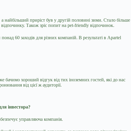
 а найбільший приріст був у другій половині зими. Стало більше
відпочинку. Також зріс попит на pet-friendly відпочинок.
над 60 заходів для різних компаній. В результаті в Apartel
е бачимо хороший відгук від тих іноземних гостей, які до нас
ронювання від цієї ж аудиторії.
для інвестора?
забезпечує управляюча компанія
.