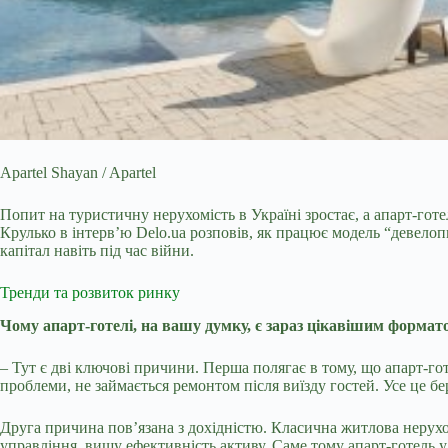
Apartel Shayan / Apartel
Попит на туристичну нерухомість в Україні зростає, а апарт-го
Крулько в інтерв’ю Delo.ua розповів, як працює модель “девело
капітал навіть під час війни.
Тренди та розвиток ринку
Чому апарт-готелі, на вашу думку, є зараз цікавішим формат
–
Тут є дві ключові причини. Перша полягає в тому, що апарт-го
проблеми, не займається ремонтом після виїзду гостей. Усе це бе
Друга причина пов’язана з дохідністю. Класична житлова нерухо
управління, вищу ефективність активу. Саме тому апарт-готель у