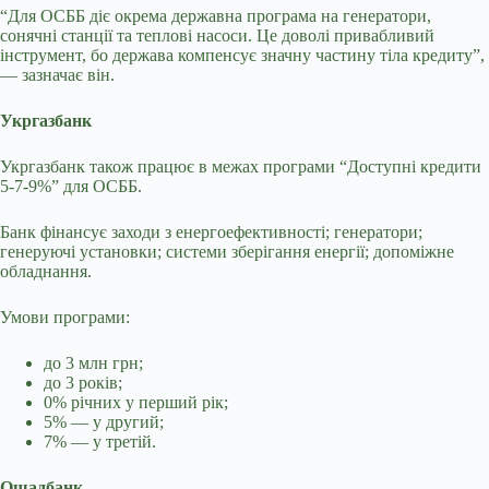
“Для ОСББ діє окрема державна програма на генератори,
сонячні станції та теплові насоси. Це доволі привабливий
інструмент, бо держава компенсує значну частину тіла кредиту”,
— зазначає він.
Укргазбанк
Укргазбанк також працює в межах програми “Доступні кредити
5-7-9%” для ОСББ.
Банк фінансує заходи з енергоефективності; генератори;
генеруючі установки; системи зберігання енергії; допоміжне
обладнання.
Умови програми:
до 3 млн грн;
до 3 років;
0% річних у перший рік;
5% — у другий;
7% — у третій.
Ощадбанк