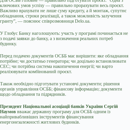
Для ОСББ головне — правильно підготувати проєкт. “Одна з
ключових умов успіху — правильно прорахувати весь проєкт.
Важливо врахувати не лише суму кредиту, а й монтаж, супутнє
обладнання, строки реалізації, а також можливість залучення
гранту”, — пояснює співрозмовниця
Delo
.
ua
.
У Глобус Банку наголошують: участь у програмі починається не
з подачі заявки до банку, а з визначення реальних потреб
будинку.
Перед подачею документів ОСББ має вирішити: яке обладнання
потрібне; чи достатньо генератора; чи доцільно встановлювати
СЕС; чи потрібна система накопичення енергії; чи варто
реалізовувати комбінований проєкт.
Також необхідно підготувати установчі документи; рішення
органів управління ОСББ; фінансову інформацію; документи
щодо обладнання та підрядників.
Президент Національної асоціації банків України Сергій
Наумов
вважає державну програму для ОСББ одним із
найпривабливіших інструментів фінансування
енергонезалежності житлових будинків.