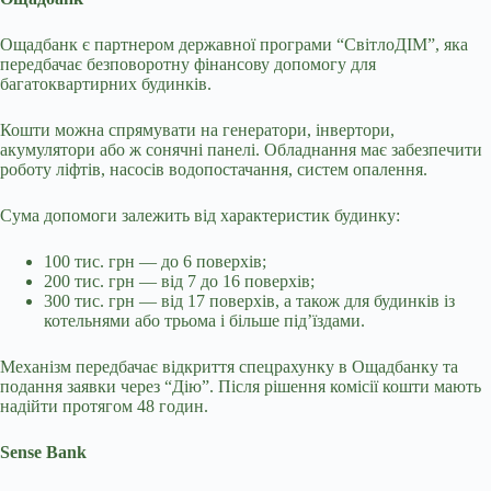
Ощадбанк є партнером державної програми “СвітлоДІМ”, яка
передбачає безповоротну фінансову допомогу для
багатоквартирних будинків.
Кошти можна спрямувати на генератори, інвертори,
акумулятори або ж сонячні панелі. Обладнання має забезпечити
роботу ліфтів, насосів водопостачання, систем опалення.
Сума допомоги залежить від характеристик будинку:
100 тис. грн — до 6 поверхів;
200 тис. грн — від 7 до 16 поверхів;
300 тис. грн — від 17 поверхів, а також для будинків із
котельнями або трьома і більше під’їздами.
Механізм передбачає відкриття спецрахунку в Ощадбанку та
подання заявки через “Дію”. Після рішення комісії кошти мають
надійти протягом 48 годин.
Sense Bank