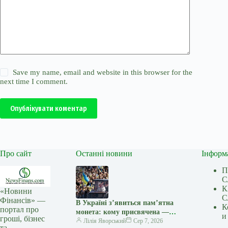
Save my name, email and website in this browser for the
next time I comment.
Опублікувати коментар
Про сайт
Останні новини
Інформ
П
С
К
«Новини
С
Фінансів» —
В Україні з’явиться пам’ятна
К
портал про
монета: кому присвячена —
и
гроші, бізнес
Delo.ua
Лілія Яворський
Сер 7, 2026
та