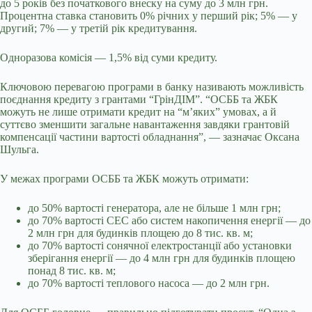
до 5 років без початкового внеску на суму до 3 млн грн.
Процентна ставка становить 0% річних у перший рік; 5% — у
другий; 7% — у третій рік кредитування.
Одноразова комісія — 1,5% від суми кредиту.
Ключовою перевагою програми в банку називають можливість
поєднання кредиту з грантами “ГрінДІМ”. “ОСББ та ЖБК
можуть не лише отримати кредит на “м’яких” умовах, а й
суттєво зменшити загальне навантаження завдяки грантовій
компенсації частини вартості обладнання”, — зазначає Оксана
Шульга.
У межах програми ОСББ та ЖБК можуть отримати:
до 50% вартості генератора, але не більше 1 млн грн;
до 70% вартості СЕС або систем накопичення енергії — до
2 млн грн для будинків площею до 8 тис. кв. м;
до 70% вартості сонячної електростанції або установки
зберігання енергії — до 4 млн грн для будинків площею
понад 8 тис. кв. м;
до 70% вартості теплового насоса — до 2 млн грн.