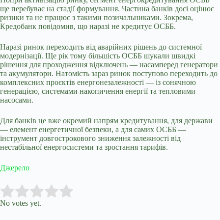
ще перебуває на стадії формування. Частина банків досі оцінює
ризики та не працює з такими позичальниками. Зокрема,
Кредобанк повідомив, що наразі не кредитує ОСББ.
Наразі ринок переходить від аварійних рішень до системної
модернізації. Ще рік тому більшість ОСББ шукали швидкі
рішення для проходження відключень — насамперед генератори
та акумулятори. Натомість зараз ринок поступово переходить до
комплексних проєктів енергонезалежності — із сонячною
генерацією, системами накопичення енергії та тепловими
насосами.
Для банків це вже окремий напрям кредитування, для держави
— елемент енергетичної безпеки, а для самих ОСББ —
інструмент довгострокового зниження залежності від
нестабільної енергосистеми та зростання тарифів.
Джерело
Submit Rating
Rate this item:
No votes yet.