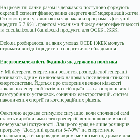
На цьому тлі банки разом із державою поступово формують
окремий сегмент фінансування енергетичної модернізації житла.
Основою ринку залишаються державна програма “Доступні
кредити 5-7-9%”, грантові механізми Фонду енергоефективності
та спеціалізовані банківські продукти для ОСББ і ЖБК.
Delo
.
ua
розбиралося, на яких умовах ОСББ і ЖБК можуть
отримати вигідні кредити на енергетичне обладнання.
Енергонезалежність будинків як державна політика
У Міністерстві енергетики розвиток розподіленої генерації
називають одним із ключових напрямів посилення стійкості
енергосистеми. Йдеться про створення великої кількості
локальних енергооб’єктів по всій країні — газопоршневих і
газотурбінних установок, сонячних електростанцій, систем
накопичення енергії та когенераційних рішень.
Фактично держава стимулює ситуацію, коли споживачі самі
стають виробниками електроенергії, встановлюючи власні
генерувальні потужності. Для цього уряд не лише розширив
програму “Доступні кредити 5-7-9%” на енергетичне
обладнання, а й запровадив окремі механізми підтримки для