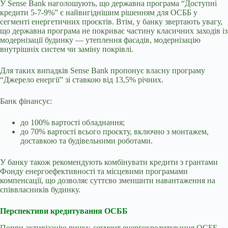
У Sense Bank наголошують, що державна програма “Доступні
кредити 5-7-9%” є найвигіднішим рішенням для ОСББ у
сегменті енергетичних проєктів. Втім, у банку звертають увагу,
що державна програма не покриває частину класичних заходів із
модернізації будинку — утеплення фасадів, модернізацію
внутрішніх систем чи заміну покрівлі.
Для таких випадків Sense Bank пропонує власну програму
“Джерело енергії” зі ставкою від 13,5% річних.
Банк фінансує:
до 100% вартості обладнання;
до 70% вартості всього проєкту, включно з монтажем,
доставкою та будівельними роботами.
У банку також рекомендують комбінувати кредити з грантами
Фонду енергоефективності та місцевими програмами
компенсації, що дозволяє суттєво зменшити навантаження на
співвласників будинку.
Перспективи кредитування ОСББ
Попри активізацію ринку, сегмент енергокредитування ОСББ