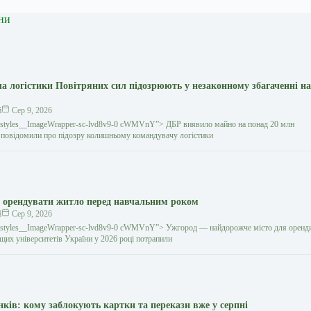
ни
а логістики Повітряних сил підозрюють у незаконному збагаченні на
й
Сер 9, 2026
gestyles__ImageWrapper-sc-lvd8v9-0 cWMVnY”> ДБР виявило майно на понад 20 млн
повідомили про підозру колишньому командувачу логістики
 орендувати житло перед навчальним роком
й
Сер 9, 2026
gestyles__ImageWrapper-sc-lvd8v9-0 cWMVnY”> Ужгород — найдорожче місто для орен
щих університетів України у 2026 році потрапили
нків: кому заблокують картки та перекази вже у серпні