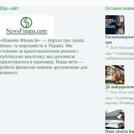
Про сайт
Останні нови
Екскомандувач
«Новини Фінансів» — портал про гроші,
грн
бізнес та нерухомість в Україні. Ми
Лілія Яворськи
стежимо за криптовалютним ринком і
class=”ArticleIma
публікуємо аналітику, яка допомагає
грнПравоохоронці 
орієнтуватися в економіці. Наша мета —
робити фінансові новини зрозумілими для
кожного.
Де найдорожче
Лілія Яворськи
class=”ArticleIma
переліку 20 найкра
Нові ліміти ба