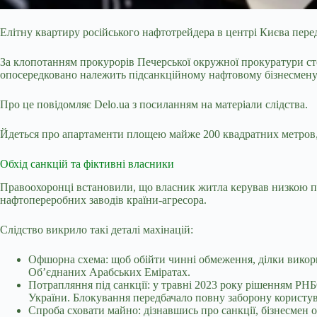
Елітну квартиру російського нафтотрейдера в центрі Києва пе
За клопотанням прокурорів Печерської окружної прокуратури ст
опосередковано належить підсанкційному нафтовому бізнесмену 
Про це повідомляє
Delo.ua
з посиланням на
матеріали
слідства.
Йдеться про апартаменти площею майже 200 квадратних метров, 
Обхід санкцій та фіктивні власники
Правоохоронці встановили, що власник житла керував низкою па
нафтопереробних заводів країни-агресора.
Слідство викрило такі деталі махінацій:
Офшорна схема: щоб обійти чинні обмеження, ділки викор
Об’єднаних Арабських Еміратах.
Потрапляння під санкції: у травні 2023 року рішенням РНБ
України. Блокування передбачало повну заборону користув
Спроба сховати майно: дізнавшись про санкції, бізнесмен 