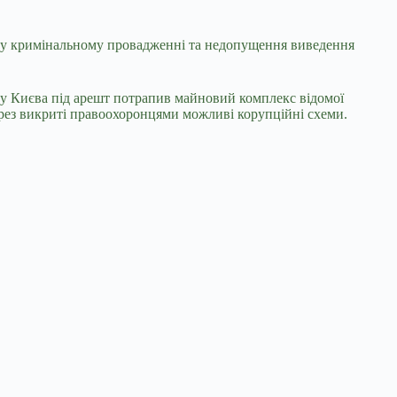
в у кримінальному провадженні та недопущення виведення
ду Києва під арешт потрапив майновий комплекс відомої
рез викриті правоохоронцями можливі корупційні схеми.