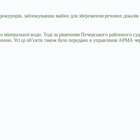
прокурорів, заблокувавши майно для збереження речових доказі
о мінеральної води
. Тоді за рішенням Печерського районного су
ною. Усі ці об’єкти також було передано в управління АРМА че