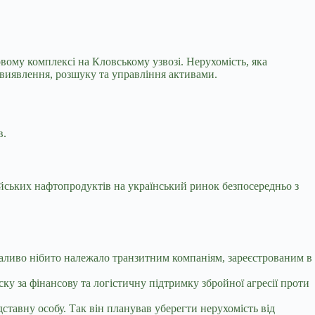
ому комплексі на Кловському узвозі. Нерухомість, яка
виявлення, розшуку та управління активами.
в.
ських нафтопродуктів на український ринок безпосередньо з
аливо нібито належало транзитним компаніям, зареєстрованим в
ку за фінансову та логістичну підтримку збройної агресії проти
тавну особу. Так він планував уберегти нерухомість від