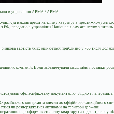
редали в управління АРМА / АРМА
олиці суд наклав
арешт на елітну квартиру в престижному житлов
з РФ, передано в управління Національному агентству з питань 
ринкова вартість яких оцінюється приблизно у 700 тисяч доларі
ливних компаній. Вони забезпечували масштабні поставки росій
истовували сфальсифіковану документацію. Згідно з паперами, п
О російського комерсанта внесли до офіційного санкційного спис
атися чи розпоряджатися активами на території держави.
оперативно переоформив столичну квартиру на підконтрольну підс