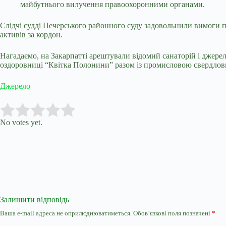
майбутнього вилучення правоохоронними органами.
Слідчі судді Печерського районного суду задовольнили вимоги 
активів за кордон.
Нагадаємо, на Закарпатті
арештували відомий санаторій і джерел
оздоровниці “Квітка Полонини” разом із промисловою свердлови
Джерело
Submit Rating
Rate this item:
No votes yet.
Залишити відповідь
Ваша e-mail адреса не оприлюднюватиметься.
Обов’язкові поля позначені
*