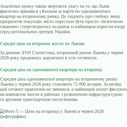
Аналітики ринку також звертають увагу на те, що Львів
фактично зрівнявся з Києвом за вартістю однокімнатних
квартир на вторинному ринку. Це свідчить про глибоку зміну
пріоритетів покупців: місто перестало бути просто «безпечною
гаванню» і перетворилось на ринок із найвищим порогом входу
серед регіональних центрів України.
Середні ціни на вторинне житло по Львову
За даними ЛУН Статистика, вторинний ринок Львова у червні
2026 року продовжує дорожчати в усіх сегментах.
Середня ціна на однокімнатні квартири на вторинці
Середня ціна однокімнатної квартири на вторинному ринку
Львова у червні 2026 року становить 72 000 доларів. За місяць
цей сегмент практично не змінився, а найвищий попит фіксують
на компактне житло в районах з розвиненою інфраструктурою
та зручним транспортним сполученням.