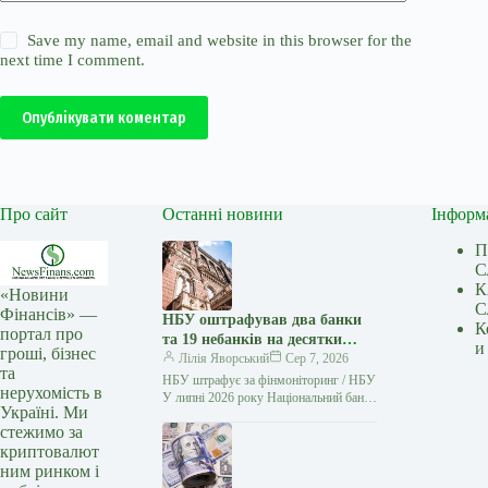
Save my name, email and website in this browser for the
next time I comment.
Опублікувати коментар
Про сайт
Останні новини
Інформ
П
С
К
«Новини
С
Фінансів» —
НБУ оштрафував два банки
К
портал про
та 19 небанків на десятки
и
гроші, бізнес
мільйонів гривень
Лілія Яворський
Сер 7, 2026
та
НБУ штрафує за фінмоніторинг / НБУ
нерухомість в
У липні 2026 року Національний банк
Україні. Ми
України застосував заходи впливу до
стежимо за
двох банків та…
криптовалют
ним ринком і