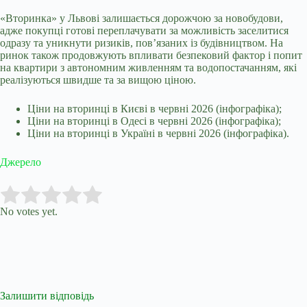
«Вторинка» у Львові залишається дорожчою за новобудови,
адже покупці готові переплачувати за можливість заселитися
одразу та уникнути ризиків, пов’язаних із будівництвом. На
ринок також продовжують впливати безпековий фактор і попит
на квартири з автономним живленням та водопостачанням, які
реалізуються швидше та за вищою ціною.
Ціни на вторинці в Києві в червні 2026 (інфографіка);
Ціни на вторинці в Одесі в червні 2026 (інфографіка);
Ціни на вторинці в Україні в червні 2026 (інфографіка).
Джерело
Submit Rating
Rate this item:
No votes yet.
Залишити відповідь