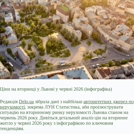
Ціни на вторинці у Львові у червні 2026 (інфографіка)
Редакція
Delo.ua
зібрала дані з найбільш
авторитетних джерел по
нерухомості
,
зокрема ЛУН Статистика, аби проілюструвати
ситуацію на вторинному ринку нерухомості Львова станом на
червень 2026 року. Дивіться детальний аналіз цін на вторинне
житло у червні 2026 року з інфографікою по ключовим
тенденціям.