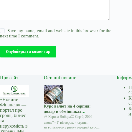
Save my name, email and website in this browser for the
next time I comment.
Опублікувати коментар
Про сайт
Останні новини
Інформ
П
С
К
«Новини
С
Фінансів» —
Курс валют на 4 серпня:
К
портал про
долар в обмінниках
и
гроші, бізнес
подешевшав на 10 копійок —
Карина Лобода
Сер 6, 2026
та
Мінфін
anons”> У вівторок, 4 серпня,
нерухомість в
на готівковому ринку середній курс
Україні. Ми