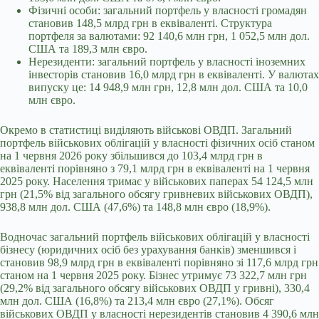
Фізичні особи: загальний портфель у власності громадян
становив 148,5 млрд грн в еквіваленті. Структура
портфеля за валютами: 92 140,6 млн грн, 1 052,5 млн дол.
США та 189,3 млн євро.
Нерезиденти: загальний портфель у власності іноземних
інвесторів становив 16,0 млрд грн в еквіваленті. У валютах
випуску це: 14 948,9 млн грн, 12,8 млн дол. США та 10,0
млн євро.
Окремо в статистиці виділяють військові ОВДП. Загальний
портфель військових облігацій у власності фізичних осіб станом
на 1 червня 2026 року збільшився до 103,4 млрд грн в
еквіваленті порівняно з 79,1 млрд грн в еквіваленті на 1 червня
2025 року. Населення тримає у військових паперах 54 124,5 млн
грн (21,5% від загального обсягу гривневих військових ОВДП),
938,8 млн дол. США (47,6%) та 148,8 млн євро (18,9%).
Водночас загальний портфель військових облігацій у власності
бізнесу (юридичних осіб без урахування банків) зменшився і
становив 98,9 млрд грн в еквіваленті порівняно зі 117,6 млрд грн
станом на 1 червня 2025 року. Бізнес утримує 73 322,7 млн грн
(29,2% від загального обсягу військових ОВДП у гривні), 330,4
млн дол. США (16,8%) та 213,4 млн євро (27,1%). Обсяг
військових ОВДП у власності нерезидентів становив 4 390,6 млн