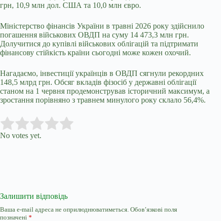
грн, 10,9 млн дол. США та 10,0 млн євро.
Міністерство фінансів України в травні 2026 року здійснило
погашення військових ОВДП на суму 14 473,3 млн грн.
Долучитися до купівлі військових облігацій та підтримати
фінансову стійкість країни сьогодні може кожен охочий.
Нагадаємо, інвестиції українців в ОВДП
сягнули рекордних
148,5 млрд грн
. Обсяг вкладів фізосіб у державні облігації
станом на 1 червня продемонстрував історичний максимум, а
зростання порівняно з травнем минулого року склало 56,4%.
Submit Rating
Rate this item:
No votes yet.
Залишити відповідь
Ваша e-mail адреса не оприлюднюватиметься.
Обов’язкові поля
позначені
*