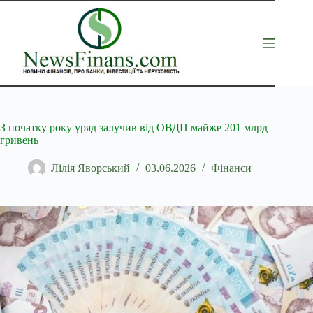
Перейти
до
вмісту
З початку року уряд залучив від ОВДП майже 201 млрд
гривень
Лілія Яворський
03.06.2026
Фінанси