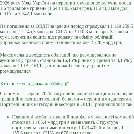
2026 року Уряд України на первинних аукціонах залучив понад
1,6 трильйона гривень (1 648 136,6 млн грн), 11 243,3 млн дол.
США та 3 542,1 млн євро.
На погашення за ОВДП за цей же період спрямували 1 129 259,5
млн грн, 12 145,3 млн дол. США та 3 110,3 млн євро. Загальна
сума залучених коштів від продажу та обміну облігацій
упродовж воєнного стану становить майже 2 228 млрд грн.
Максимальна дохідність облігацій, що розміщувалися на
аукціонах у травні, становила 16,15% річних у гривні та 3,15% у
доларах США. ОВДП, номіновані в євро, у травні не
розміщувалися.
Хто інвестує в державні облігації
Станом на 1 червня 2026 року найбільший обсяг цінних паперів
традиційно сконцентрований банками – первинними дилерами.
Портфелі інших категорій інвесторів в ОВДП розподілилися так:
Юридичні особи: загальний портфель у власності компаній
становив 1 165,4 млрд грн в еквіваленті. Структура
портфеля за валютами випуску: 1 079 402,6 млн грн, 1
155,6 млн дол. США та 676,4 млн євро.