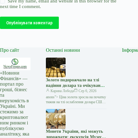
Save my name, email and website in this browser for the
next time I comment.
Опублікувати коментар
Про сайт
Останні новини
Інформ
«Новини
Фінансів» —
Золото подорожчало на тлі
портал про
падіння долара та очікувань
гроші, бізнес
переговорів США з Іраном —
Карина Лобода
Сер 6, 2026
та
Мінфін
anons”> Ціна золота зросла на початку
нерухомість в
тижня на тлі ослаблення долара США
Україні. Ми
та зниження побоювань щодо нового
стежимо за
витка інфляції. Як повідомляє Reuters,
криптовалют
ринок…
ним ринком і
публікуємо
Монети України, які можуть
аналітику, яка
дорожчати: екскурсія Музеєм