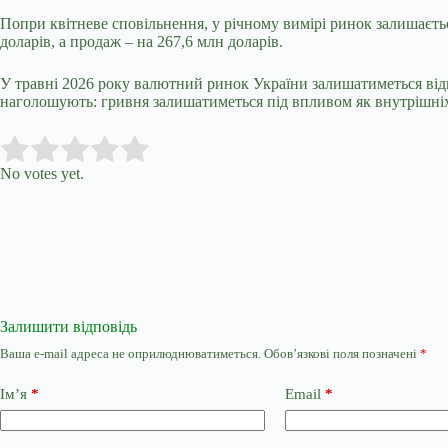
Попри квітневе сповільнення, у річному вимірі ринок залишаєтьс
доларів, а продаж – на 267,6 млн доларів.
У травні 2026 року валютний ринок України залишатиметься відн
наголошують: гривня залишатиметься під впливом як внутрішніх,
Submit Rating
Rate this item:
No votes yet.
Залишити відповідь
Ваша e-mail адреса не оприлюднюватиметься.
Обов’язкові поля позначені
*
Ім’я
*
Email
*