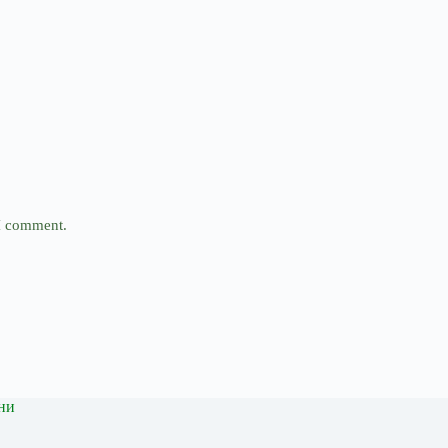
 I comment.
ни