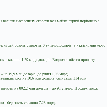
ля валюти населенням скоротилася майже втричі порівняно з
езні цей розрив становив 0,97 млрд доларів, а у квітні минулого
езня, склавши 1,79 млрд доларів. Водночас обсяги продажу
 на 19,9 млн доларів, до рівня 1,05 млрд;
великий ріст на 10,6 млн доларів, сягнувши 314 млн.
ї валюти на 802,2 млн доларів – до 9,72 млрд. Продаж також
о з березнем, склавши 7,28 млрд.