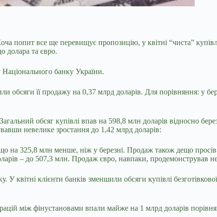
Хоча попит все ще перевищує пропозицію, у квітні
“чиста” купів
о долара та євро.
у
Національного банку України.
и обсяги її продажу на 0,37 млрд доларів. Для порівняння: у бер
Загальний обсяг купівлі впав на 598,8 млн доларів відносно бер
авши невелике зростання до 1,42 млрд доларів:
що на 325,8 млн менше, ніж у березні. Продаж також дещо просів –
оларів – до 507,3 млн. Продаж євро, навпаки, продемонстрував не
у. У квітні клієнти банків зменшили обсяги купівлі безготівково
рацій між фінустановами впали майже на 1 млрд доларів порівнян