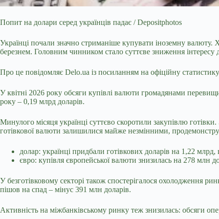
Попит на долари серед українців падає / Depositphotos
Українці почали значно стриманіше купувати іноземну валюту. 
березнем. Головним чинником стало суттєве зниження інтересу д
Про це повідомляє
Delo.ua
із посиланням на офіційну
статистик
У квітні 2026 року обсяги купівлі валюти громадянами перевищил
року – 0,19 млрд доларів.
Минулого місяця українці суттєво скоротили закупівлю готівки. 
готівкової валюти залишилися майже незмінними, продемонструв
долар: українці придбали готівкових доларів на 1,22 млрд, 
євро: купівля європейської валюти знизилась на 278 млн д
У безготівковому секторі також спостерігалося охолодження ринк
пішов на спад – мінус 391 млн доларів.
Активність на міжбанківському ринку теж знизилась: обсяги опе