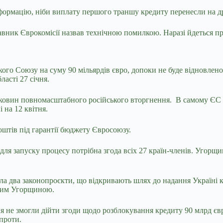
формацію, ніби виплату першого траншу кредиту перенесли на др
вник Єврокомісії назвав технічною помилкою. Наразі йдеться пр
кого Союзу на суму 90 мільярдів євро, допоки не буде відновлено
ласті 27 січня.
роковин повномасштабного російського вторгнення. В самому ЄС 
 на 12 квітня.
штів під гарантії бюджету Євросоюзу.
для запуску процесу потрібна згода всіх 27 країн-членів. Угорщ
а два законопроєкти, що відкривають шлях до надання Україні к
аним Угорщиною.
ня не змогли дійти згоди щодо розблокування кредиту 90 млрд єв
 проти.