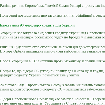
Раніше речник Європейської комісії Балаш Ужварі спростував ін
Попередні повідомлення про затримку виплат офіційний предста
Блокування 90 млрд євро кредиту для України
Угорщина
заблокувала виділення кредиту Україні від Європейсь
зупинився внаслідок російського удару по Бродах у Львівській об
Рішення Будапешта було оголошене за лічені дні до четвертих 
Віктора Орбана викликана майбутніми виборами, які заплановані
Посол Угорщини в ЄС виступив проти механізму запозичення ко
Попри те, що лідери ЄС узгодили позику для Києва ще в грудні, 
дефіцит бюджету України почнеться вже у квітні.
24 лютого Рада Європейського Союзу з загальних питань схвалил
зміни до довгострокового бюджету ЄС – залишається заблоков
Лідери Європейського Союзу під час саміту в Брюсселі 19 берез
за негайне надання коштів, Угорщина та Словаччина виступили