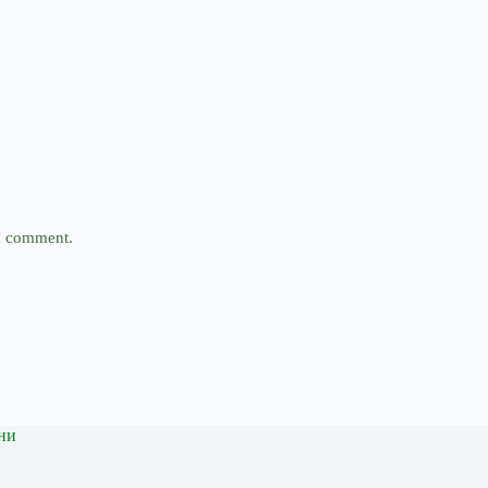
 I comment.
ни