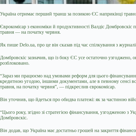
Україна отримає перший транш за позикою ЄС наприкінці травня 
Єврокомісар з економіки й продуктивності Валдіс Домбровскіс 
травня — на початку червня.
Як пише Delo.ua, про це він сказав під час спілкування з журнал
Домбровскіс зазначив, що із боку ЄС усе остаточно узгоджено, о
розблоковано.
“Зараз ми працюємо над умовами реформ для цього фінансуванн
кредитною угодою, іншими документами, але в певному сенсі все
травня, на початку червня”, — підкреслив єврокомісар.
Він уточнив, що йдеться про обидва платежі: як за частиною вій
“Цього року, згідно зі стратегією фінансування, узгодженою з Ук
Домбровскіс.
Він додав, що Україна має достатньо грошей на закриття фінансо