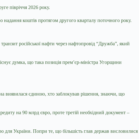
уге півріччя 2026 року.
о надання коштів протягом другого кварталу поточного року.
 транзит російської нафти через нафтопровід “Дружба”, який
існує думка, що така позиція прем’єр-міністра Угорщини
ина виявилася єдиною, хто заблокував рішення, знаючи, що
редиту на 90 млрд євро, проте третій необхідний документ –
ро для України. Попри те, що більшість глав держав висловилися