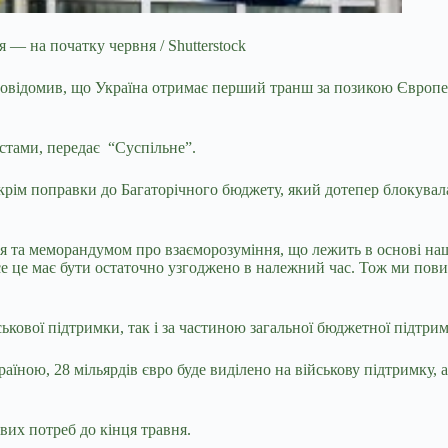
— на початку червня / Shutterstock
повідомив, що
Україна отримає перший транш за позикою Європей
істами, передає
“
Суспільне”.
крім поправки до Багаторічного бюджету, який дотепер блокувала
я та меморандумом про взаєморозуміння, що лежить в основі н
 це має бути остаточно узгоджено в належний час. Тож ми повин
ськової підтримки, так і за частиною загальної бюджетної підтри
раїною, 28 мільярдів євро буде виділено на військову підтримку,
вих потреб до кінця травня.