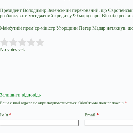
Президент Володимир Зеленський переконаний, що Європейський
розблокувати узгоджений кредит у 90 млрд євро. Він підкреслив,
Майбутній прем’єр-міністр Угорщини Петер Мадяр натякнув, що 
Submit Rating
Rate this item:
No votes yet.
Залишити відповідь
Ваша e-mail адреса не оприлюднюватиметься.
Обов’язкові поля позначені
*
Ім’я
*
Email
*