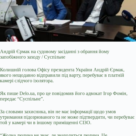
Андрій Єрмак на судовому засіданні з обрання йому
запобіжного заходу / Суспільне
Колишній голова Офісу президента України Андрій Єрмак,
якого нещодавно відправили під
варту, перебуває в платній
камері слідчого ізолятора.
Як пише Delo.ua, про це повідомив його адвокат Ігор Фомін,
передає “Суспільне”.
За словами захисника, він не має інформації щодо умов
утримання підозрюваного та не може підтвердити, чи перебуває
той у камері чи в іншому приміщенні СІЗО.
“Жодна людина не знає, де знаходиться людина. Це