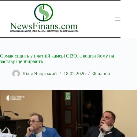
Перейти
до
вмісту
Єрмак сидить у платній камері СІЗО, а кошти йому на
заставу ще збирають
Лілія Яворський
18.05.2026
Фінанси