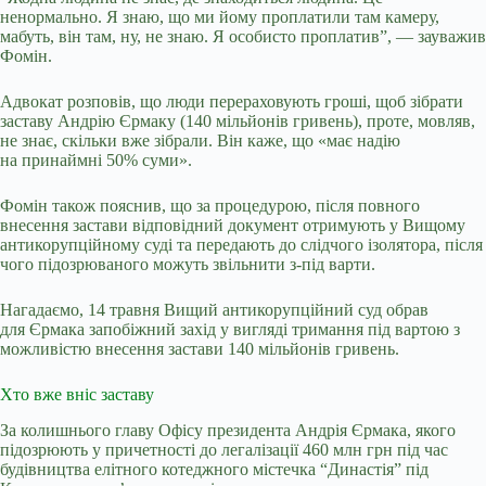
ненормально. Я знаю, що ми йому проплатили там камеру,
мабуть, він там, ну, не знаю. Я особисто проплатив”, — зауважив
Фомін.
Адвокат розповів, що люди перераховують гроші, щоб зібрати
заставу Андрію Єрмаку (140 мільйонів гривень), проте, мовляв,
не знає, скільки вже зібрали. Він каже, що «має надію
на принаймні 50% суми».
Фомін також пояснив, що за процедурою, після повного
внесення застави відповідний документ отримують у Вищому
антикорупційному суді та передають до слідчого ізолятора, після
чого підозрюваного можуть звільнити з-під варти.
Нагадаємо, 14 травня Вищий антикорупційний суд обрав
для Єрмака запобіжний захід у вигляді тримання під вартою з
можливістю внесення застави 140 мільйонів гривень.
Хто вже вніс заставу
За колишнього главу Офісу президента Андрія Єрмака, якого
підозрюють у причетності до легалізації 460 млн грн під час
будівництва елітного котеджного містечка “Династія” під