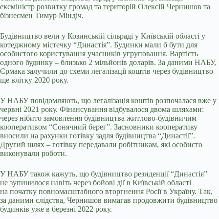
ексміністр розвитку громад та територій Олексій Чернишов та
бізнесмен Тимур Міндіч.
Будівництво вели у Козинській сільраді у Київській області у
котеджному містечку “Династія”. Будинки мали б бути для
особистого користування учасників угруповання. Вартість
одного будинку – близько 2 мільйонів доларів. За даними НАБУ,
Єрмака залучили до схеми легалізації коштів через будівництво
ще влітку 2020 року.
У НАБУ повідомляють, що легалізація коштів розпочалася вже у
червні 2021 року. Фінансування відбувалося двома шляхами:
через нібито замовлення будівництва житлово-будівничим
кооперативом “Сонячний берег”. Засновники кооперативу
вносили на рахунки готівку задля будівництва “Династії”.
Другий шлях – готівку передавали робітникам, які особисто
виконували роботи.
У НАБУ також кажуть, що будівництво резиденції “Династія”
не зупинилося навіть через бойові дії в Київській області
на початку повномасштабного вторгнення Росії в Україну. Так,
за даними слідства, Чернишов вимагав продовжити будівництво
будинків уже в березні 2022 року.