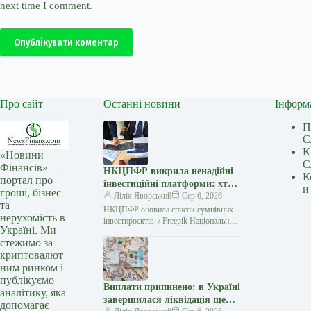
next time I comment.
Опублікувати коментар
Про сайт
Останні новини
Інформ
П
С
К
«Новини
С
Фінансів» —
НКЦПФР викрила ненадійні
К
портал про
інвестиційні платформи: хто
и
гроші, бізнес
поповнив список
Лілія Яворський
Сер 6, 2026
та
НКЦПФР оновила список сумнівних
нерухомість в
інвестпроєктів. / Freepik Національна
Україні. Ми
комісія з цінних паперів та фондового
стежимо за
ринку (НКЦПФР) виявила три нові
криптовалют
фінансові…
ним ринком і
публікуємо
Виплати припинено: в Україні
аналітику, яка
завершилася ліквідація ще
допомагає