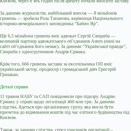
Києвом, через п’ять годин після арешту почали вносити заставу.
За даними журналістів, найбільший внесок — 8 мільйонів
гривень — зробила Роза Тапанова, керівниця Національного
історико-меморіального заповідника “Бабин Яр”.
Ще 6,5 мільйона гривень вніс адвокат Сергій Свириба —
колишній партнер адвокатського об’єднання Asters (нині на
сайті об’єднання його немає). За даними “Української правди”,
Свириба є одногрупником Андрія Єрмака.
Крім того, 666 гривень застави за ексочільника ОП вніс
український актор, продюсер і громадський діяч Григорій
Гришкан.
Деталі справи
11 травня НАБУ та САП повідомили про
підозру Андрію
Єрмаку у справі щодо легалізації 460 млн грн. За даними
слідства, йдеться про організовану групу, яка могла бути
причетна до відмивання коштів під час елітного будівництва під
Києвом.
Також, за даними слідства, серед
учасників організації
–