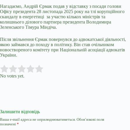
Нагадаємо, Андрій Єрмак подав у відставку з посади голови
Офісу президента 28 листопада 2025 року на тлі корупційного
скандалу в енергетиці за участю кількох міністрів та
колишнього ділового партнера президента Володимира
Зеленського Тімура Міндіча.
Після звільнення
Єрмак повернувся до адвокатської діяльності,
якою займався до походу в політику. Він став очільником
новоствореного комітету при Національній асоціації адвокатів
України.
Submit Rating
Rate this item:
No votes yet.
Залишити відповідь
Ваша e-mail адреса не оприлюднюватиметься.
Обов’язкові поля
позначені
*