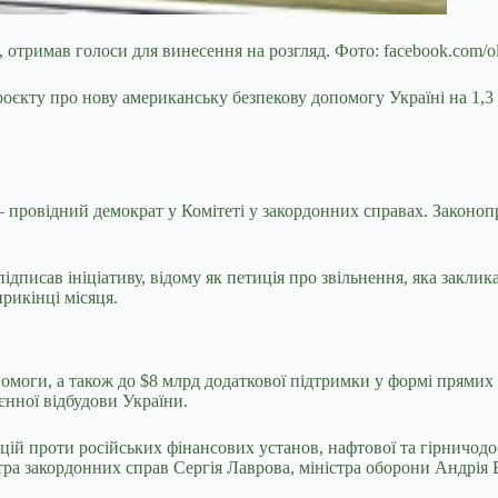
отримав голоси для винесення на розгляд. Фото: facebook.com/ol
єкту про нову американську безпекову допомогу Україні на 1,3 м
 провідний демократ у Комітеті у закордонних справах. Законопр
дписав ініціативу, відому як петиція про звільнення, яка заклика
рикінці місяця.
помоги, а також до $8 млрд додаткової підтримки у формі прямих
єнної відбудови України.
цій проти російських фінансових установ, нафтової та гірничодо
ра закордонних справ Сергія Лаврова, міністра оборони Андрія Б