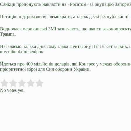
Санкції пропонують накласти на «Росатом» за окупацію Запорізьк
Петицію підтримали всі демократи, а також деякі республіканці.
Водночас американські ЗМІ зазначають, що шанси законопроєкт
Трампа.
Нагадаємо, кілька днів тому глава Пентагону Піт Гегсет заявив,
внутрішніх перевірок.
Йдеться про 400 мільйонів доларів, які Конгрес у межах оборон
пріоритетної зброї для Сил оборони України.
Submit Rating
Rate this item:
No votes yet.