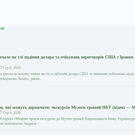
ни
жчало на тлі падіння долара та очікувань переговорів США з Іраном
Сер 6, 2026
та зросла на початку тижня на тлі ослаблення долара США та зниження побоювань щодо
к повідомляє Reuters, ринок…
и, які можуть дорожчати: екскурсія Музеєм грошей НБУ (відео) — 
Сер 6, 2026
й портал «Мінфін» провів екскурсію до Музею грошей Національного банку України раз
ким нумізматом Андрієм