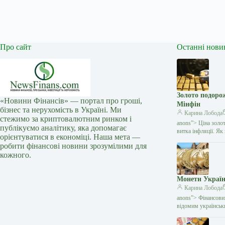
Про сайт
Останні нови
Золото подоро
«Новини Фінансів» — портал про гроші,
Мінфін
бізнес та нерухомість в Україні. Ми
Карина Лобода
стежимо за криптовалютним ринком і
anons”> Ціна золо
публікуємо аналітику, яка допомагає
витка інфляції. Я
орієнтуватися в економіці. Наша мета —
робити фінансові новини зрозумілими для
кожного.
Монети Україн
Карина Лобода
anons”> Фінансови
відомим українсь