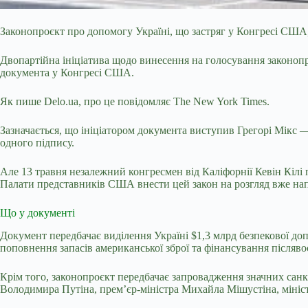
Законопроєкт про допомогу Україні, що застряг у Конгресі США, 
Двопартійна ініціатива щодо
винесення на голосування законопро
документа у Конгресі США.
Як пише Delo.ua, про це
повідомляє
The New York Times.
Зазначається, що ініціатором документа виступив Грегорі Мікс —
одного підпису.
Але 13 травня незалежний конгресмен від Каліфорнії Кевін Кілі пі
Палати представників США внести цей закон на розгляд вже нап
Що у документі
Документ передбачає виділення Україні $1,3 млрд безпекової до
поповнення запасів американської зброї та фінансування післяво
Крім того, законопроєкт передбачає запровадження значних санк
Володимира Путіна, прем’єр-міністра Михайла Мішустіна, мініст