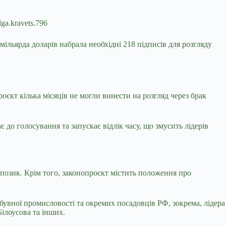
ga.kravets.796
ільярда доларів набрала необхідні 218 підписів для розгляду
оєкт кілька місяців не могли винести на розгляд через брак
є до голосування та запускає відлік часу, що змусить лідерів
 позик. Крім того, законопроєкт містить положення про
бувної промисловості та окремих посадовців РФ, зокрема, лідера
ілоусова та інших.