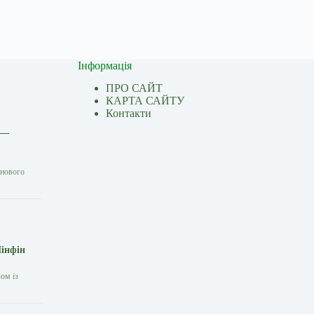
Інформація
ПРО САЙТ
КАРТА САЙТУ
Контакти
 —
 нового
Мінфін
ом із