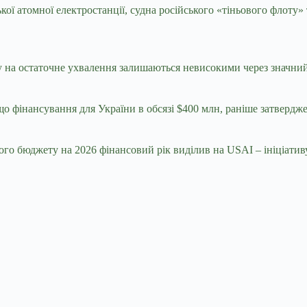
ої атомної електростанції, судна російського «тіньового флоту»
у на остаточне ухвалення залишаються невисокими через значни
 що фінансування для України в обсязі $400 млн, раніше затвердж
ного бюджету на 2026 фінансовий рік виділив на USAI – ініціат