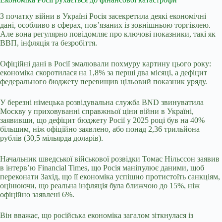
З початку війни в Україні Росія засекретила деякі економічні
дані, особливо в сферах, пов’язаних із зовнішньою торгівлею.
Але вона регулярно повідомляє про ключові показники, такі як
ВВП, інфляція та безробіття.
Офіційні дані в Росії змалювали похмуру картину цього року:
економіка скоротилася на 1,8% за перші два місяці, а дефіцит
федерального бюджету перевищив цільовий показник уряду.
У березні німецька розвідувальна служба BND звинуватила
Москву у приховуванні справжньої ціни війни в Україні,
заявивши, що дефіцит бюджету Росії у 2025 році був на 40%
більшим, ніж офіційно заявлено, або понад 2,36 трильйона
рублів (30,5 мільярда доларів).
Начальник шведської військової розвідки Томас Нільссон заявив
в інтерв’ю Financial Times, що
Росія маніпулює даними, щоб
переконати Захід, що її економіка успішно протистоїть санкціям,
оцінюючи, що реальна інфляція була ближчою до 15%, ніж
офіційно заявлені 6%.
Він вважає, що російська економіка загалом зіткнулася із