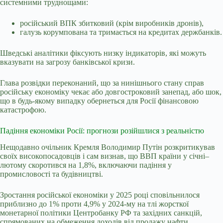
системними труднощами:
російський ВПК збитковий (крім виробників дронів),
галузь корумпована та тримається на кредитах держбанків.
Шведські аналітики фіксують низку індикаторів, які можуть
вказувати на загрозу банківської кризи.
Глава розвідки переконаний, що за нинішнього стану справ
російську економіку чекає або довгостроковий занепад, або шок,
що в будь-якому випадку обернеться для Росії фінансовою
катастрофою.
Падіння економіки Росії: прогнози розійшлися з реальністю
Нещодавно очільник Кремля Володимир Путін розкритикував
своїх високопосадовців і сам визнав, що ВВП країни у січні–
лютому
скоротився на 1,8%, включаючи падіння у
промисловості та будівництві.
Зростання російської економіки у 2025 році сповільнилося
приблизно до 1% проти 4,9% у 2024-му на тлі жорсткої
монетарної політики Центробанку РФ та західних санкцій,
спрямованих на обмеження доходів від продажу нафти.