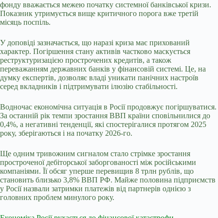
фонду вважається межею початку системної банківської кризи.
Показник утримується вище критичного порога вже третій
місяць поспіль.
У доповіді зазначається, що наразі криза має прихований
характер. Погіршення стану активів частково маскується
реструктуризацією прострочених кредитів, а також
переважанням державних банків у фінансовій системі. Це, на
думку експертів, дозволяє владі уникати панічних настроїв
серед вкладників і підтримувати ілюзію стабільності.
Водночас економічна ситуація в Росії продовжує погіршуватися.
За останній рік темпи зростання ВВП країни сповільнилися до
0,4%, а негативні тенденції, які спостерігалися протягом 2025
року, зберігаються і на початку 2026-го.
Ще одним тривожним сигналом стало стрімке зростання
простроченої дебіторської заборгованості між російськими
компаніями. Її обсяг уперше перевищив 8 трлн рублів, що
становить близько 3,8% ВВП РФ. Майже половина підприємств
у Росії назвали затримки платежів від партнерів однією з
головних проблем минулого року.
Економіка Росії рухається до фінансової катастрофи