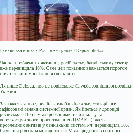
Банківська криза у Росії вже триває / Depositphotos
Частка проблемних активів у російському банківському секторі
вже перевищила 10%. Саме цей показник вважається порогом
початку системної банківської кризи.
Як пише Delo.ua, про це повідомляє Служба зовнішньої розвідки
України.
Зазначається, що у російському банківському секторі вже
зафіксовані ознаки системної кризи. Як йдеться у доповіді
російського Центру макроекономічного аналізу та
короткострокового прогнозування (ЦМАКП), частка
проблемних активів у банківській системі РФ перевищила 10%.
Саме цей рівень за методологією Міжнародного валютного