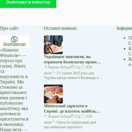
Опублікувати коментар
Про сайт
Останні новини
Інформ
П
С
К
«Новини
С
Фінансів» —
Українцям пояснили, як
К
портал про
отримати безоплатну правову
и
гроші, бізнес
допомогу за кордоном:
Карина Лобода
Сер 7, 2026
та
покрокова інструкція —
anons”> З 1 серпня 2026 року для
нерухомість в
Мінфін
України набула чинності Конвенція про
Україні. Ми
міжнародний доступ до правосуддя,
стежимо за
укладена в рамках Гаазької
криптовалют
конференції з міжнародного…
ним ринком і
публікуємо
Мінімальні зарплати в
аналітику, яка
Європі: де платять найбільше
допомагає
та яке місце посідає Україна
Карина Лобода
Сер 7, 2026
орієнтуватися
— Мінфін
anons”> Євростат оприлюднив дані
в економіці.
про мінімальні зарплати в
Наша мета —
європейських країнах за друге півріччя