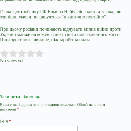
Глава Центробанку РФ Ельвіра Набіулліна констатувала, що
зовнішні умови погіршуються “практично постійно”.
При цьому росіяни починають відчувати вплив війни проти
України майже на кожен аспект свого повсякденного життя.
Ціни зростають швидше, ніж заробітна плата.
Submit Rating
Rate this item:
No votes yet.
Залишити відповідь
Ваша e-mail адреса не оприлюднюватиметься.
Обов’язкові поля
позначені
*
Ім’я
*