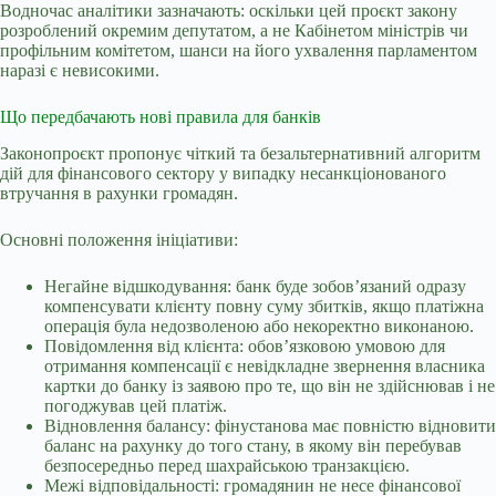
Водночас аналітики зазначають: оскільки цей проєкт закону
розроблений окремим депутатом, а не Кабінетом міністрів чи
профільним комітетом, шанси на його ухвалення парламентом
наразі є невисокими.
Що передбачають нові правила для банків
Законопроєкт пропонує чіткий та безальтернативний алгоритм
дій для фінансового сектору у випадку несанкціонованого
втручання в рахунки громадян.
Основні положення ініціативи:
Негайне відшкодування: банк буде зобов’язаний одразу
компенсувати клієнту повну суму збитків, якщо платіжна
операція була недозволеною або некоректно виконаною.
Повідомлення від клієнта: обов’язковою умовою для
отримання компенсації є невідкладне звернення власника
картки до банку із заявою про те, що він не здійснював і не
погоджував цей платіж.
Відновлення балансу: фінустанова має повністю відновити
баланс на рахунку до того стану, в якому він перебував
безпосередньо перед шахрайською транзакцією.
Межі відповідальності: громадянин не несе фінансової