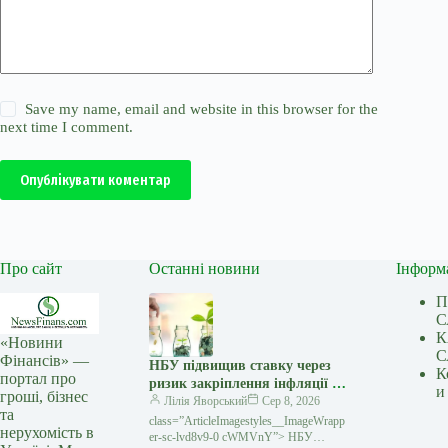
Save my name, email and website in this browser for the
next time I comment.
Опублікувати коментар
Про сайт
Останні новини
Інформ
П
С
К
«Новини
С
Фінансів» —
НБУ підвищив ставку через
К
портал про
ризик закріплення інфляції —
и
гроші, бізнес
Лепушинський
Лілія Яворський
Сер 8, 2026
та
class=”ArticleImagestyles__ImageWrapp
нерухомість в
er-sc-lvd8v9-0 cWMVnY”> НБУ