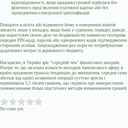
відповідальності, якщо крадіжка грошей відбулася без
фізичного пред’явлення платіжної картки або без
проходження електронної ідентифікації.
Покарати клієнта або відмовити йому в поверненні коштів
зможуть лише у випадку, якщо банк у судовому порядку доведе,
що користувач своєю дією чи бездіяльністю навмисно посприяв
передачі PIN-коду, паролів або одноразових кодів підтвердження
стороннім особам. Запровадження цих норм не потребуватиме
додаткових витрат із державного бюджету.
Нагадаємо,
в Україні зріс “середній чек” фінансових шахраїв
.
Попри те, що загальна кількість випадків банківського аферу в
країні продемонструвала тенденцію до зменшення, середня сума
збитків від однієї незаконної операції суттєво зросла і
перевищила 5,5 тисячі гривень, що свідчить про використання
зловмисниками більш підступних методів виманювання грошей.
Submit Rating
Rate this item:
No votes yet.