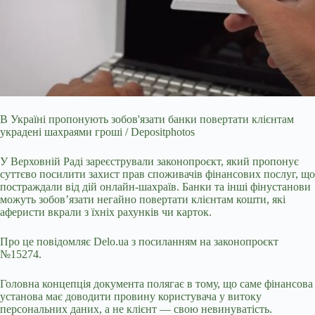
В Україні пропонують зобов'язати банки повертати клієнтам
украдені шахраями гроші / Depositphotos
У Верховній Раді зареєстрували законопроєкт, який пропонує
суттєво
посилити захист прав споживачів фінансових послуг, що
постраждали від дій онлайн-шахраїв. Банки та інші фінустанови
можуть зобов’язати негайно повертати клієнтам кошти, які
аферисти вкрали з їхніх рахунків чи карток.
Про це повідомляє
Delo.ua
з посиланням на
законопроєкт
№15274.
Головна концепція документа полягає в тому, що саме фінансова
установа має доводити провину користувача у витоку
персональних даних, а не клієнт — свою невинуватість.