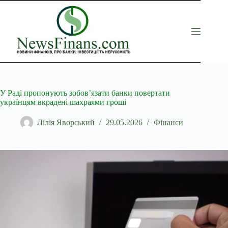
Перейти
до
вмісту
У Раді пропонують зобов’язати банки повертати
українцям вкрадені шахраями гроші
Лілія Яворський
29.05.2026
Фінанси