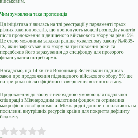
військовим.
Чим зумовлена така пропозиція
Ця ініціатива з’явилась на тлі реєстрації у парламенті трьох
різних законопроєктів, що пропонують моделі розподілу коштів
після продовження підвищеного військового збору на рівні 5%.
Це стало можливим завдяки раніше ухваленому закону №4835-
IX, який зафіксував дію збору на три повоєнні роки та
передбачив його зарахування до спецфонду для прозорого
фінансування потреб армії.
Нагадаємо, що 14 квітня Володимир Зеленський підписав
закон
про продовження підвищеного військового збору
5% ще
на три роки після офіційного завершення воєнного стану.
Продовження дії збору є необхідною умовою для подальшої
співпраці з Міжнародним валютним фондом та отримання
макрофінансової допомоги. Міжнародні донори наполягають на
посиленні внутрішніх ресурсів країни для покриття дефіциту
бюджету.
Submit Rating
Rate this item: