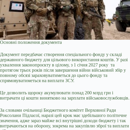
Основні положення документа
Документ передбачає створення спеціального фонду у складі
державного бюджету для цільового використання коштів. У разі
ухвалення законопроєкту в цілому, з 1 січня 2027 року та
протягом трьох років після завершення війни військовий збір у
повному обсязі зараховуватиметься до цього фонду та
спрямовуватиметься на виплати ЗСУ.
Це дозволить щороку акумулювати понад 200 млрд грн і
витрачати ці кошти винятково на зарплати військовослужбовців.
За словами очільниці
Бюджетного комітет Верховної Ради
Роксолани Підласої
, наразі цей крок має здебільшого політичне
значення, адже зараз майже всі внутрішні доходи бюджету і так
витрачаються на оборону, зокрема на закупівлю зброї та виплати