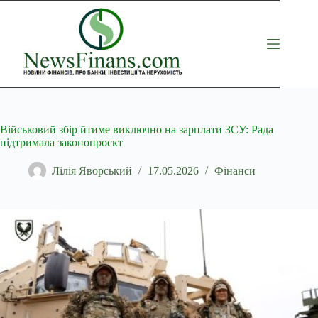
Перейти
до
вмісту
Військовий збір йтиме виключно на зарплати ЗСУ: Рада
підтримала законопроєкт
Лілія Яворський
17.05.2026
Фінанси