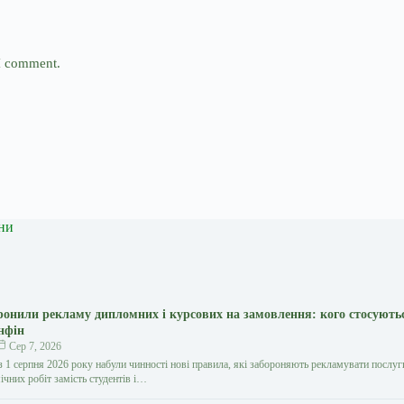
 I comment.
ни
оронили рекламу дипломних і курсових на замовлення: кого стосують
нфін
Сер 7, 2026
з 1 серпня 2026 року набули чинності нові правила, які забороняють рекламувати послуг
ічних робіт замість студентів і…