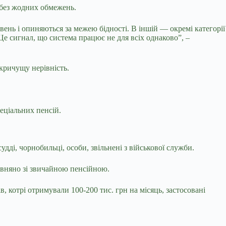
и без жодних обмежень.
ень і опиняються за межею бідності. В іншій — окремі категорії
Це сигнал, що система працює не для всіх однаково”, –
кричущу нерівність.
еціальних пенсій.
удді, чорнобильці, особи, звільнені з військової служби.
івняно зі звичайною пенсійною.
 котрі отримували 100-200 тис. грн на місяць, застосовані