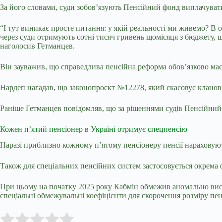
За його словами, суди зобов’язують Пенсійний фонд виплачувати 
“І тут виникає просте питання: у якій реальності ми живемо? В 
через суди отримують сотні тисяч гривень щомісяця з бюджету, щ
наголосив Гетманцев.
Він зауважив, що справедлива пенсійна реформа обов’язково ма
Нардеп нагадав, що законопроєкт №12278, який скасовує кланові 
Раніше Гетманцев повідомляв, що за рішеннями судів Пенсійний 
Кожен п’ятий пенсіонер в Україні отримує спецпенсію
Наразі приблизно
кожному п’ятому пенсіонеру
пенсії нараховуют
Також для спеціальних пенсійних систем застосовується окрема 
При цьому на початку 2025 року Кабмін обмежив аномально висок
спеціальні обмежувальні коефіцієнти для скорочення розміру пен
Submit Rating
Rate this item: