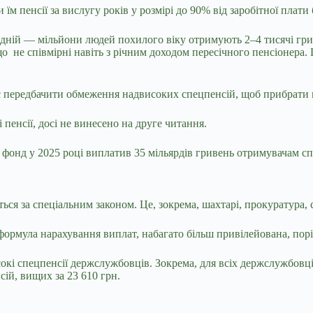
їм пенсії за вислугу років у розмірі до 90% від заробітної плат
одній — мільйони людей похилого віку отримують 2–4 тисячі грив
о не співмірні навіть з річним доходом пересічного пенсіонера. 
є передбачити обмеження надвисоких спецпенсій, щоб прибрати 
пенсії, досі не винесено на друге читання.
фонд у 2025 році виплатив 35 мільярдів гривень отримувачам сп
ься за спеціальним законом. Це, зокрема, шахтарі, прокуратура, с
формула нарахування виплат, набагато більш привілейована, пор
і спецпенсії держслужбовців. Зокрема, для всіх держслужбовців,
сій, вищих за 23 610 грн.