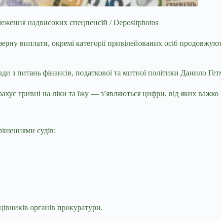
еження надвисоких спецпенсій / Depositphotos
зерну виплати, окремі категорії привілейованих осіб продовжуют
ди з питань фінансів, податкової та митної політики Данило Гет
хує гривні на ліки та їжу — з’являються цифри, від яких важко 
рішеннями судів:
цівників органів прокуратури.