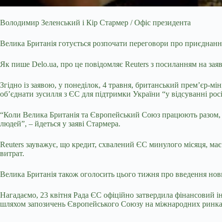
Володимир Зеленський і Кір Стармер / Офіс президента
Велика Британія готується розпочати переговори про приєднанн
Як пише Delo.ua, про це повідомляє Reuters з посиланням на заяв
Згідно із заявою, у понеділок, 4 травня, британський прем’єр-мі
об’єднати зусилля з ЄС для підтримки України “у відсуванні росі
“Коли Велика Британія та Європейський Союз працюють разом, ми
людей”, – йдеться у заяві Стармера.
Reuters зауважує, що кредит, схвалений ЄС минулого місяця, має
витрат.
Велика Британія також оголосить цього тижня про введення нов
Нагадаємо, 23 квітня Рада ЄС офіційно затвердила фінансовий ін
шляхом запозичень Європейського Союзу на міжнародних ринках