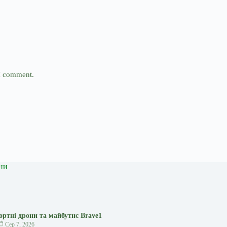
 I comment.
ни
ортні дрони та майбутнє Brave1
Сер 7, 2026