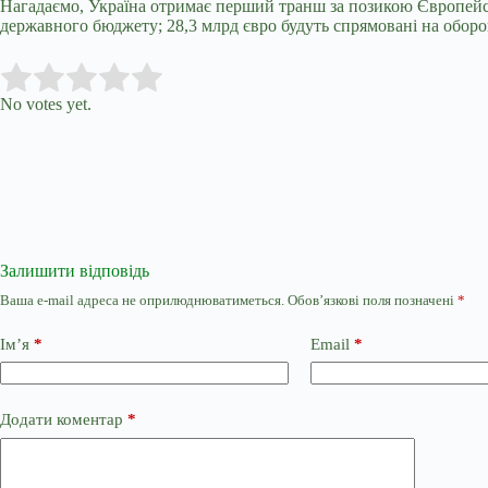
Нагадаємо, Україна отримає перший транш за позикою Європейсь
державного бюджету; 28,3 млрд євро будуть спрямовані на обор
Submit Rating
Rate this item:
No votes yet.
Залишити відповідь
Ваша e-mail адреса не оприлюднюватиметься.
Обов’язкові поля позначені
*
Ім’я
*
Email
*
Додати коментар
*