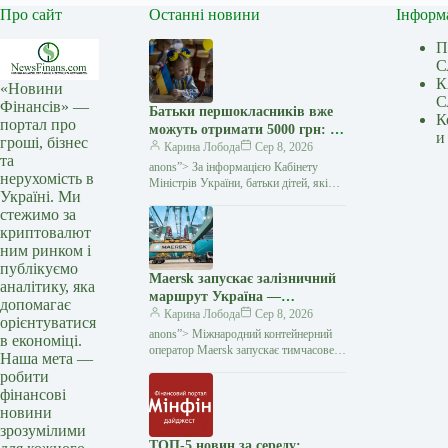
Про сайт
Останні новини
Інформ
П
С
К
«Новини
С
Фінансів» —
Батьки першокласників вже
К
портал про
можуть отримати 5000 грн: як
и
гроші, бізнес
оформити «Пакунок
Карина Лобода
Сер 8, 2026
та
школяра» — Мінфін
anons”> За інформацією Кабінету
нерухомість в
Міністрів України, батьки дітей, які
Україні. Ми
у 2026−2027 навчальному році йдуть
стежимо за
до першого класу, вже можуть подати
криптовалют
заяву на отримання
ним ринком і
публікуємо
Maersk запускає залізничний
аналітику, яка
маршрут Україна —
допомагає
Констанца через атаки на
Карина Лобода
Сер 8, 2026
орієнтуватися
чорноморські порти —
anons”> Міжнародний контейнерний
в економіці.
Мінфін
оператор Maersk запускає тимчасове
Наша мета —
залізничне сполучення між
робити
українськими терміналами
фінансові
та румунським портом Констанца.
новини
Рішення
зрозумілими
ТОП-5 новин за середу: