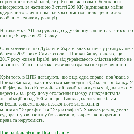
спричинило тяжкі наслідки). Яценка ж разом з Бичихіною
підозрюють за частиною 3 статті 209 КК (відмивання майна,
одержаного злочинним шляхом організованою групою або в
особливо великому розмірі).
Нагадаємо, САП
скерувала до суду обвинувальний акт
стосовно
них ще 6 вересня 2023 року.
Слід зазначити, що Дубілет в Україні
знаходиться у розшуку
ще з
березня 2021 року. Сам ексголова ПриватБанку заявляв, що з
2017 року живе в Ізраїлі, але від українського слідства нібито не
ховається. У нього також виявилося
ізраїльське громадянство.
Крім того, в ЦПК нагадують, що є ще одна справа, повʼязана з
ПриватБанком, яка стосується заволодіння 9,2 млрд грн банку. У
ній фігурує Ігор Коломойський, який утримується під вартою. У
вересні 2023 року йому оголосили підозру у шахрайстві та
легалізації понад 500 млн грн. Також додалося ще кілька
епізодів, зокрема щодо незаконного заволодіння
коштами “Укрнафти” та “Укртатнафти”. У межах розслідувань
суд арештував частину його активів, зокрема корпоративні
права та нерухомість.
Про націоналізацію ПриватБанку