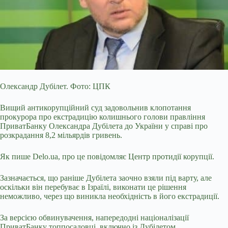
Олександр Дубілет. Фото: ЦПК
Вищий антикорупційний суд задовольнив клопотання
прокурора про екстрадицію колишнього голови правління
ПриватБанку Олександра Дубілета до
України у справі про
розкрадання 8,2 мільярдів гривень.
Як пише Delo.ua, про це
повідомляє
Центр протидії корупції.
Зазначається, що раніше Дубілета заочно взяли під варту, але
оскільки він перебуває в Ізраїлі, виконати це рішення
неможливо, через що виникла необхідність в його екстрадиції.
За версією обвинувачення, напередодні націоналізації
ПриватБанку топпосадовці, включно із Дубілетом,