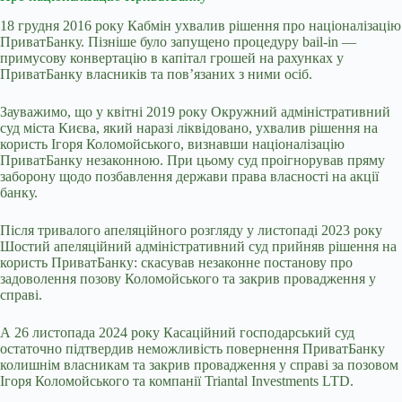
18 грудня 2016 року Кабмін ухвалив рішення про націоналізацію
ПриватБанку. Пізніше було запущено процедуру bail-in —
примусову конвертацію в капітал грошей на рахунках у
ПриватБанку власників та пов’язаних з ними осіб.
Зауважимо, що у квітні 2019 року Окружний адміністративний
суд міста Києва, який наразі ліквідовано, ухвалив рішення на
користь Ігоря Коломойського, визнавши націоналізацію
ПриватБанку незаконною. При цьому суд проігнорував пряму
заборону щодо позбавлення держави права власності на акції
банку.
Після тривалого апеляційного розгляду у листопаді 2023 року
Шостий апеляційний адміністративний суд прийняв рішення на
користь ПриватБанку: скасував незаконне постанову про
задоволення позову Коломойського та закрив провадження у
справі.
А 26 листопада 2024 року Касаційний господарський суд
остаточно підтвердив неможливість повернення ПриватБанку
колишнім власникам та закрив провадження у справі за позовом
Ігоря Коломойського та компанії Triantal Investments LTD.