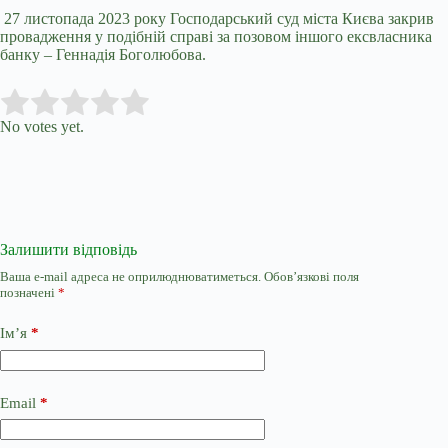
27 листопада 2023 року Господарський суд міста Києва закрив
провадження у подібній справі за позовом іншого
ексвласника
банку
– Геннадія Боголюбова.
Submit Rating
Rate this item:
No votes yet.
Залишити відповідь
Ваша e-mail адреса не оприлюднюватиметься.
Обов’язкові поля
позначені
*
Ім’я
*
Email
*