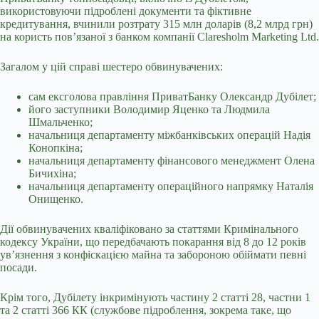
використовуючи підроблені документи та фіктивне
кредитування, вчинили розтрату 315 млн доларів (8,2 млрд грн)
на користь пов’язаної з банком компанії Claresholm Marketing Ltd.
Загалом у цій справі шестеро обвинувачених:
сам ексголова правління ПриватБанку Олександр Дубілет;
його заступники Володимир Яценко та Людмила
Шмальченко;
начальниця департаменту міжбанківських операцій Надія
Конопкіна;
начальниця департаменту фінансового менеджмент Олена
Бичихіна;
начальниця департаменту операційного напрямку Наталія
Онищенко.
Дії обвинувачених кваліфіковано за статтями Кримінального
кодексу України, що передбачають покарання від 8 до 12 років
ув’язнення з конфіскацією майна та забороною обіймати певні
посади.
Крім того, Дубілету інкримінують частину 2 статті 28, частни 1
та 2 статті 366 КК (службове підроблення, зокрема таке, що