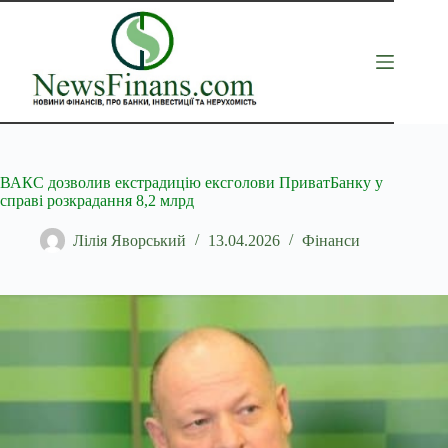
Перейти
до
вмісту
ВАКС дозволив екстрадицію ексголови ПриватБанку у
справі розкрадання 8,2 млрд
Лілія Яворський
13.04.2026
Фінанси