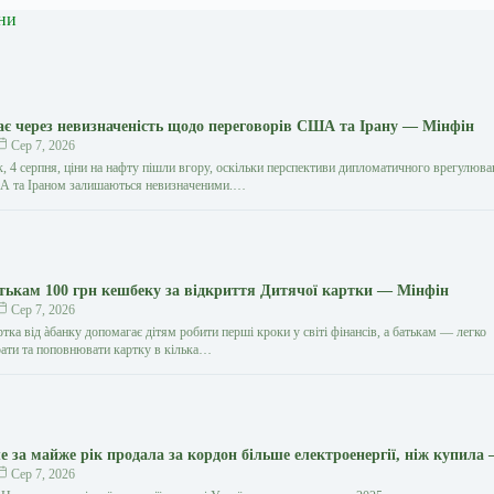
ни
є через невизначеність щодо переговорів США та Ірану — Мінфін
Сер 7, 2026
к, 4 серпня, ціни на нафту пішли вгору, оскільки перспективи дипломатичного врегулюв
А та Іраном залишаються невизначеними.…
атькам 100 грн кешбеку за відкриття Дитячої картки — Мінфін
Сер 7, 2026
тка від àбанку допомагає дітям робити перші кроки у світі фінансів, а батькам — легко
ати та поповнювати картку в кілька…
е за майже рік продала за кордон більше електроенергії, ніж купила
Сер 7, 2026