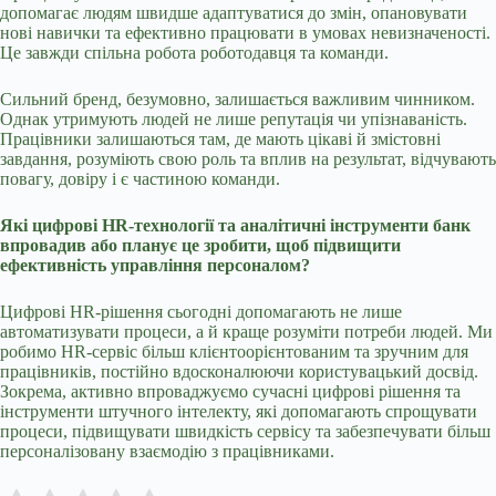
допомагає людям швидше адаптуватися до змін, опановувати
нові навички та ефективно працювати в умовах невизначеності.
Це завжди спільна робота роботодавця та команди.
Сильний бренд, безумовно, залишається важливим чинником.
Однак утримують людей не лише репутація чи упізнаваність.
Працівники залишаються там, де мають цікаві й змістовні
завдання, розуміють свою роль та вплив на результат, відчувають
повагу, довіру і є частиною команди.
Які цифрові HR-технології та аналітичні інструменти банк
впровадив або планує це зробити, щоб підвищити
ефективність управління персоналом?
Цифрові HR-рішення сьогодні допомагають не лише
автоматизувати процеси, а й краще розуміти потреби людей. Ми
робимо HR-сервіс більш клієнтоорієнтованим та зручним для
працівників, постійно вдосконалюючи користувацький досвід.
Зокрема, активно впроваджуємо сучасні цифрові рішення та
інструменти штучного інтелекту, які допомагають спрощувати
процеси, підвищувати швидкість сервісу та забезпечувати більш
персоналізовану взаємодію з працівниками.