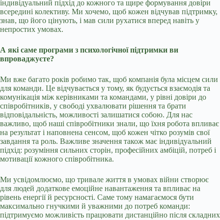
індивідуальний підхід до кожного та щире формування довіри
всередині колективу. Ми хочемо, щоб кожен відчував підтримку,
знав, що його цінують, і мав сили рухатися вперед навіть у
непростих умовах.
А які саме програми з психологічної підтримки ви
впроваджуєте?
Ми вже багато років робимо так, щоб компанія була місцем сили
для команди. Це відчувається у тому, як будується взаємодія та
комунікація між керівниками та командами, у рівні довіри до
співробітників, у свободі ухвалювати рішення та брати
відповідальність, можливості залишатися собою. Для нас
важливо, щоб наші співробітники знали, що їхня робота впливає
на результат і наповнена сенсом, щоб кожен чітко розумів свої
завдання та роль. Важливе значення також має індивідуальний
підхід: розуміння сильних сторін, професійних амбіцій, потреб і
мотивації кожного співробітника.
Ми усвідомлюємо, що тривале життя в умовах війни створює
для людей додаткове емоційне навантаження та впливає на
рівень енергії й ресурсності. Саме тому намагаємося бути
максимально гнучкими й уважними до потреб команди:
підтримуємо можливість працювати дистанційно після складних