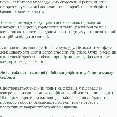
ночей, за потреби впроваджуємо скорочений робочий день і
створюємо умови, які допомагають співробітникам зберігати
баланс та відновлюватися.
Також організовуємо зустрічі з психологами, проводимо
благодійні аукціони, корпоративні свята, флешмоби та інші
командні активності, які допомагають підтримувати позитивний
настрій та відчуття єдності.
А ще ми впровадили pet-friendly культуру. Це додає атмосферу
домашнього затишку й допомагає знімати стрес. Отже, маємо ще
один спосіб зробити робочий простір живим, доброзичливим і
комфортним для кожного.
Які спеціалісти сьогодні найбільш дефіцитні у банківському
секторі?
Спостерігається значний попит на фахівців у підрозділах
контролю: ризики, комплаєнс, фінансовий моніторинг та аудит.
Ці напрями критично важливі для забезпечення стійкості та
прозорості роботи банківської системи, тому потреба у
професійних кадрах тут особливо відчутна.