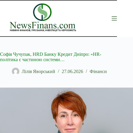
Перейти
до
вмісту
Софія Чучупак, HRD Банку Кредит Дніпро: «HR-
політика є частиною системи…
Лілія Яворський
27.06.2026
Фінанси