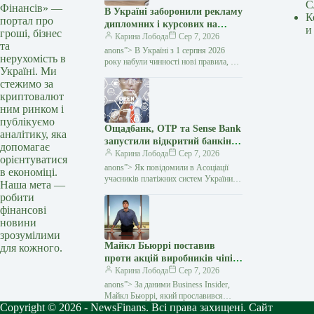
С
Фінансів» —
В Україні заборонили рекламу
К
портал про
дипломних і курсових на
и
гроші, бізнес
замовлення: кого стосуються
Карина Лобода
Сер 7, 2026
та
нові правила — Мінфін
anons”> В Україні з 1 серпня 2026
нерухомість в
року набули чинності нові правила, які
Україні. Ми
забороняють рекламувати послуги
стежимо за
з написання академічних робіт замість
криптовалют
студентів і…
ним ринком і
публікуємо
Ощадбанк, OTP та Sense Bank
аналітику, яка
запустили відкритий банкінг:
допомагає
що змінилося для клієнтів —
Карина Лобода
Сер 7, 2026
орієнтуватися
Мінфін
anons”> Як повідомили в Асоціації
в економіці.
учасників платіжних систем України
Наша мета —
EMA, OTP Bank, Sense Bank та
робити
Ощадбанк офіційно приєдналися
фінансові
до екосистеми відкритого банкінгу
новини
зрозумілими
Майкл Бьюррі поставив
для кожного.
проти акцій виробників чіпів
і знов отримав перемогу —
Карина Лобода
Сер 7, 2026
Мінфін
anons”> За даними Business Insider,
Майкл Бьюррі, який прославився
Copyright © 2026 - NewsFinans. Всі права захищені. Сайт
ставкою проти іпотечного ринку США