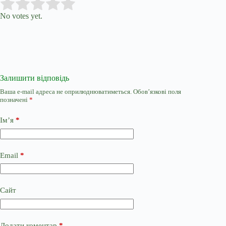
Submit Rating
Rate this item:
No votes yet.
Залишити відповідь
Ваша e-mail адреса не оприлюднюватиметься.
Обов’язкові поля
позначені
*
Ім’я
*
Email
*
Сайт
Додати коментар
*