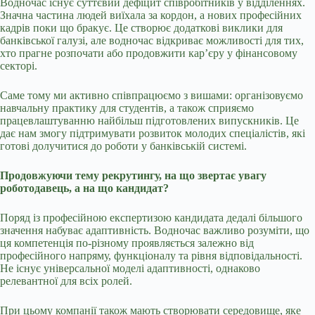
Водночас існує суттєвий дефіцит співробітників у відділеннях.
Значна частина людей виїхала за кордон, а нових професійних
кадрів поки що бракує. Це створює додаткові виклики для
банківської галузі, але водночас відкриває можливості для тих,
хто прагне розпочати або продовжити кар’єру у фінансовому
секторі.
Саме тому ми активно співпрацюємо з вишами: організовуємо
навчальну практику для студентів, а також сприяємо
працевлаштуванню найбільш підготовлених випускників. Це
дає нам змогу підтримувати розвиток молодих спеціалістів, які
готові долучитися до роботи у банківській системі.
Продовжуючи тему рекрутингу, на що звертає увагу
роботодавець, а на що кандидат?
Поряд із професійною експертизою кандидата дедалі більшого
значення набуває адаптивність. Водночас важливо розуміти, що
ця компетенція по-різному проявляється залежно від
професійного напряму, функціоналу та рівня відповідальності.
Не існує універсальної моделі адаптивності, однаково
релевантної для всіх ролей.
При цьому компанії також мають створювати середовище, яке