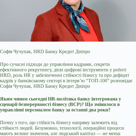
Софія Чучупак, HRD Банку Кредит Дніпро
Про сучасні підходи до управління кадрами, секрети
ефективного рекрутингу, дієві цифрові інструменти у роботі
HRD, роль HR у
забезпеченні стійкості бізнесу та про дефіцит
кадрів у банківському секторі в інтерв’ю “ТОП-100” розповідає
Софія Чучупак, HRD Банку Кредит Дніпро
Яким чином сьогодні HR-політика банку інтегрована у
сценарії безперервності бізнесу (BCP)? Що змінилося в
управлінні персоналом банку за останні два роки?
Почну з того, що стійкість бізнесу напряму залежить від
стійкості людей. Безумовно, технології, операційні процеси
мають велике значення, але людський капітал — не менш