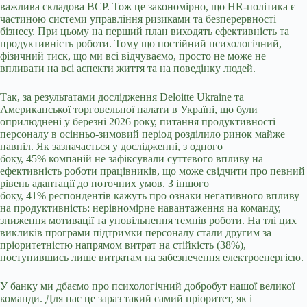
важлива складова ВСР. Тож це закономірно, що HR-політика є
частиною системи управління ризиками та безперервності
бізнесу. При цьому на перший план виходять ефективність та
продуктивність роботи. Тому що постійний психологічний,
фізичний тиск, що ми всі відчуваємо, просто не може не
впливати на всі аспекти життя та на поведінку людей.
Так, за результатами дослідження Deloitte Ukraine та
Американської торговельної палати в Україні, що були
оприлюднені у березні 2026 року, питання продуктивності
персоналу в осінньо-зимовий період розділило ринок майже
навпіл. Як зазначається у дослідженні, з одного
боку, 45% компаній не зафіксували суттєвого впливу на
ефективність роботи працівників, що може свідчити про певний
рівень адаптації до поточних умов. З іншого
боку, 41% респондентів кажуть про ознаки негативного впливу
на продуктивність: нерівномірне навантаження на команду,
зниження мотивації та уповільнення темпів роботи. На тлі цих
викликів програми підтримки персоналу стали другим за
пріоритетністю напрямом витрат на стійкість (38%),
поступившись лише витратам на забезпечення електроенергією.
У банку ми дбаємо про психологічний добробут нашої великої
команди. Для нас це зараз такий самий пріоритет, як і