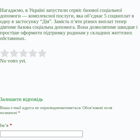
Нагадаємо, в Україні запустили сервіс базової соціальної
допомоги — комплексної послуги, яка обʼєднає 5 соцвиплат в
одну в застосунку “Дія”. Замість п’яти різних виплат тепер
діятиме базова соціальна допомога. Вона дозволятиме швидше і
простіше оформити підтримку родинам у складних життєвих
обставинах.
Submit Rating
Rate this item:
No votes yet.
Залишити відповідь
Ваша e-mail адреса не оприлюднюватиметься.
Обов’язкові поля
позначені
*
Ім’я
*