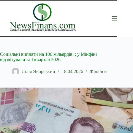
Перейти
до
вмісту
Соціальні виплати на 106 мільярдів: : у Мінфіні
відзвітували за І квартал 2026
Лілія Яворський
18.04.2026
Фінанси