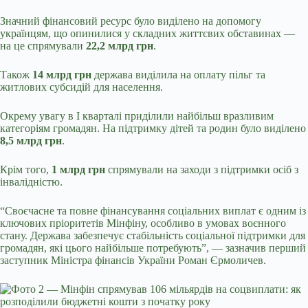
Значний фінансовий ресурс було виділено на допомогу
українцям, що опинилися у складних життєвих обставинах —
на це спрямували
22,2 млрд грн
.
Також
14 млрд грн
держава виділила на оплату пільг та
житлових субсидій для населення.
Окрему увагу в І кварталі приділили найбільш вразливим
категоріям громадян. На підтримку дітей та родин було виділено
8,5 млрд грн
.
Крім того,
1 млрд грн
спрямували на заходи з підтримки осіб з
інвалідністю.
“Своєчасне та повне фінансування соціальних виплат є одним із
ключових пріоритетів Мінфіну, особливо в умовах воєнного
стану. Держава забезпечує стабільність соціальної підтримки для
громадян, які цього найбільше потребують”, — зазначив перший
заступник Міністра фінансів України Роман Єрмоличев.