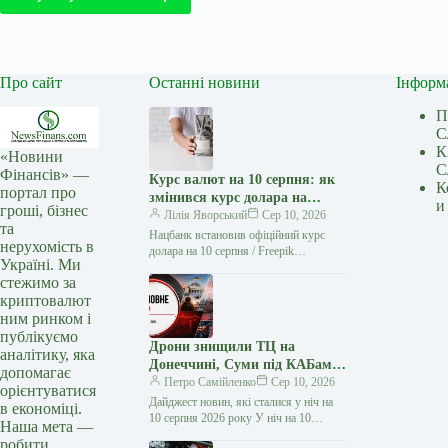
Про сайт
Останні новини
Інформ
П
С
К
«Новини
С
Фінансів» —
Курс валют на 10 серпня: як
К
портал про
змінився курс долара на
и
гроші, бізнес
сьогодні?
Лілія Яворський
Сер 10, 2026
та
Нацбанк встановив офіційний курс
нерухомість в
долара на 10 серпня / Freepik
Україні. Ми
Офіційний курс долара США щодо
стежимо за
гривні не змінився, водночас євро…
криптовалют
ним ринком і
публікуємо
Дрони знищили ТЦ на
аналітику, яка
Донеччині, Суми під КАБами:
допомагає
головне за ніч 10 серпня
Петро Самійленко
Сер 10, 2026
орієнтуватися
Дайджест новин, які сталися у ніч на
в економіці.
10 серпня 2026 року У ніч на 10
Наша мета —
серпня дрони знищили вкрадений
робити