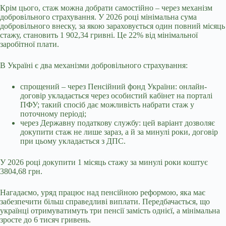
Крім цього, стаж можна добрати самостійно – через механізм
добровільного страхування. У 2026 році мінімальна сума
добровільного внеску, за якою зараховується один повний місяць
стажу, становить 1 902,34 гривні. Це 22% від мінімальної
заробітної плати.
В Україні є два механізми добровільного страхування:
спрощений – через Пенсійний фонд України: онлайн-
договір укладається через особистий кабінет на порталі
ПФУ; такий спосіб дає можливість набрати стаж у
поточному періоді;
через Державну податкову службу: цей варіант дозволяє
докупити стаж не лише зараз, а й за минулі роки, договір
при цьому укладається з ДПС.
У 2026 році докупити 1 місяць стажу за минулі роки коштує
3804,68 грн.
Нагадаємо, уряд працює над
пенсійною реформою, яка має
забезпечити більш справедливі виплати. Передбачається, що
українці отримуватимуть три пенсії замість однієї, а мінімальна
зросте до 6 тисяч гривень.