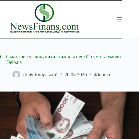
Перейти
до
вмісту
Скільки коштує докупити стаж для пенсії: сума та умови
— Delo.ua
Лілія Яворський
20.06.2026
Фінанси