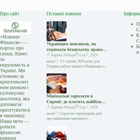
Про сайт
Останні новини
Інформ
П
С
К
«Новини
С
Фінансів» —
Українцям пояснили, як
К
портал про
отримати безоплатну правову
и
гроші, бізнес
допомогу за кордоном:
Карина Лобода
Сер 7, 2026
та
покрокова інструкція —
anons”> З 1 серпня 2026 року для
нерухомість в
Мінфін
України набула чинності Конвенція про
Україні. Ми
міжнародний доступ до правосуддя,
стежимо за
укладена в рамках Гаазької
криптовалют
конференції з міжнародного…
ним ринком і
публікуємо
Мінімальні зарплати в
аналітику, яка
Європі: де платять найбільше
допомагає
та яке місце посідає Україна
Карина Лобода
Сер 7, 2026
орієнтуватися
— Мінфін
anons”> Євростат оприлюднив дані
в економіці.
про мінімальні зарплати в
Наша мета —
європейських країнах за друге півріччя
робити
2026 року. Вони свідчать, що лише 8 із
фінансові
29…
новини