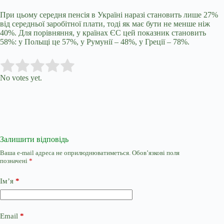
При цьому середня пенсія в Україні наразі становить лише 27%
від середньої заробітної плати, тоді як має бути не менше ніж
40%. Для порівняння, у країнах ЄС цей показник становить
58%: у Польщі це 57%, у Румунії – 48%, у Греції – 78%.
Submit Rating
Rate this item:
No votes yet.
Залишити відповідь
Ваша e-mail адреса не оприлюднюватиметься.
Обов’язкові поля
позначені
*
Ім’я
*
Email
*