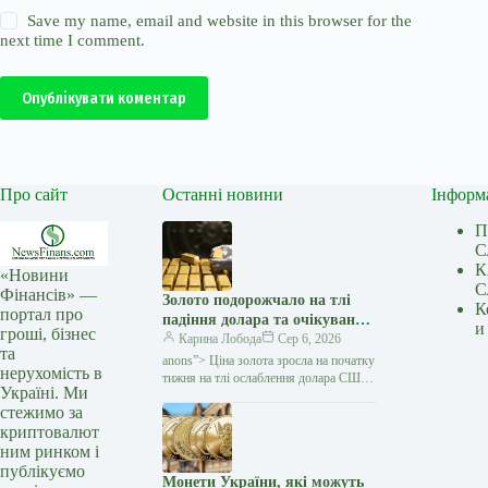
Save my name, email and website in this browser for the
next time I comment.
Опублікувати коментар
Про сайт
Останні новини
Інформ
П
С
К
«Новини
С
Фінансів» —
Золото подорожчало на тлі
К
портал про
падіння долара та очікувань
и
гроші, бізнес
переговорів США з Іраном —
Карина Лобода
Сер 6, 2026
та
Мінфін
anons”> Ціна золота зросла на початку
нерухомість в
тижня на тлі ослаблення долара США
Україні. Ми
та зниження побоювань щодо нового
стежимо за
витка інфляції. Як повідомляє Reuters,
криптовалют
ринок…
ним ринком і
публікуємо
Монети України, які можуть