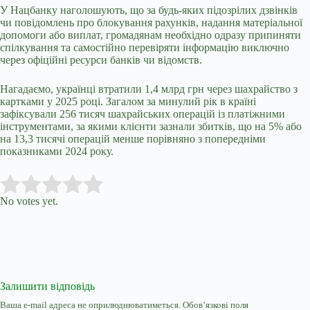
У Нацбанку наголошують, що за будь-яких підозрілих дзвінків
чи повідомлень про блокування рахунків, надання матеріальної
допомоги або виплат, громадянам необхідно одразу припиняти
спілкування та самостійно перевіряти інформацію виключно
через офіційні ресурси банків чи відомств.
Нагадаємо,
українці втратили 1,4 млрд грн через шахрайство з
картками у 2025 році
. Загалом за минулий рік в країні
зафіксували 256 тисяч шахрайських операцій із платіжними
інструментами, за якими клієнти зазнали збитків, що на 5% або
на 13,3 тисячі операцій менше порівняно з попередніми
показниками 2024 року.
Submit Rating
Rate this item:
No votes yet.
Залишити відповідь
Ваша e-mail адреса не оприлюднюватиметься.
Обов’язкові поля