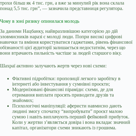
трохи більш як 4 тис. грн, а вже за минулий рік вона склала
понад 5,5 тис. грн”, — зазначила представниця регулятора.
Чому в зоні ризику опинилася молодь
За даними Нацбанку, найвразливішою категорією до дій
зловмисників наразі є молоді люди. Попри високі цифрові
навички та вміння користуватися гаджетами, рівень фінансової
обізнаності цієї аудиторії залишається недостатнім, через що
вони втрачають пильність частіше за людей старшого віку.
Шахраї активно залучають жертв через нові схеми:
Фіктивні підробітки: пропозиції легкого заробітку в
інтернеті або інвестування у сумнівні проєкти;
Модернізовані фінансові піраміди: схеми, де для
отримання виплати просять приводити друзів та
знайомих;
Психологічні маніпуляції: аферисти навмисно дають
людині змогу спочатку “випробувати” проєкт малою
сумою і навіть виплачують перший фейковий прибуток.
Коли у жертви з’являється довіра і вона вкладає значний
капітал, організатори схеми зникають із грошима.