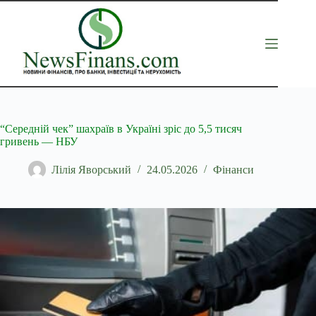
Перейти
до
вмісту
“Середній чек” шахраїв в Україні зріс до 5,5 тисяч
гривень — НБУ
Лілія Яворський
24.05.2026
Фінанси