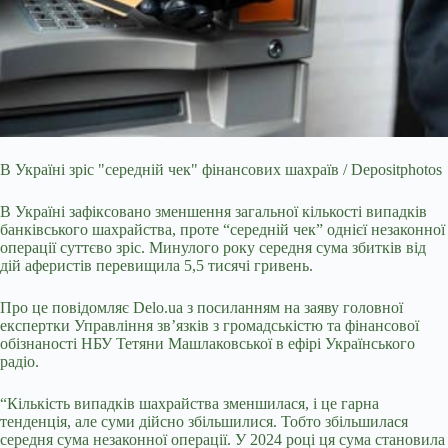
В Україні зріс "середній чек" фінансових шахраїв / Depositphotos
В Україні зафіксовано зменшення загальної кількості випадків
банківського шахрайства, проте
“середній чек” однієї незаконної
операції суттєво зріс. Минулого року середня сума збитків від
дій аферистів перевищила 5,5 тисячі гривень.
Про це повідомляє
Delo.ua
з посиланням на
заяву
головної
експертки Управління зв’язків з громадськістю та фінансової
обізнаності НБУ Тетяни Машлаковської в ефірі Українського
радіо.
“Кількість випадків шахрайства зменшилася, і це гарна
тенденція, але суми дійсно збільшилися. Тобто збільшилася
середня сума незаконної операції. У 2024 році ця сума становила