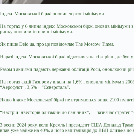
Індекс Московської біржі оновив чергові мінімуми
На торгах у 6 липня індекс Московської біржі оновив мінімуми 
ринку оновили історичні мінімуми.
Як пише Delo.ua, про це повідомляє The Moscow Times.
Наразі індекс Московської біржі відкотився на ті ж рівні, де був у
Разом з акціями падають державні облігації Росії, оновлюючи річ
На торгах акції Газпрому впали на 1,6% і оновили мінімум з 20
“Аерофлот”, 3,5% – “Сєвєрсталь”.
Якщо індекс Московської біржі не втримається вище 2100 пункті
“Настрій інвесторів близький до панічних”, — зазначає стратег
З весни 2024 року, коли Кремль і президент США Дональд Трамп
впав уже майже на 40%, а його капіталізація до ВВП близька до 