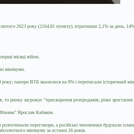
з лютого 2023 року (2164,81 пункту), втративши 2,1% за
день, 14%
 перші місяці війни.
ні мінімуми.
08 року; папери ВТБ звалилися на 9% і переписали історичний м
в, то ринку загрожує “прискорення розпродажів, різке зростання
 “Фінама” Ярослав Кабаков.
 розпочинали переговори, а російські чиновники будували план
абсолютного мінімуму за останні 26 років.