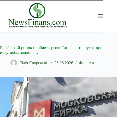
Перейти
до
вмісту
Російський ринок пробив чергове “дно” на тлі чуток про
нову мобілізацію —…
Лілія Яворський
26.06.2026
Фінанси