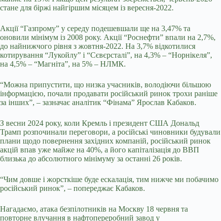
стане для біржі найгіршим місяцем із вересня-2022.
Акції “Газпрому” у середу подешевшали ще на 3,47% та
оновили мінімум із 2008 року. Акції “Роснефти” впали на 2,7%,
до найнижчого рівня з жовтня-2022. На 3,7% відкотилися
котирування “Лукойлу” і “Сєвєрсталі”, на 4,3% – “Норнікеля”,
на 4,5% – “Магніта”, на 5% – НЛМК.
“Можна припустити, що низка учасників, володіючи більшою
інформацією, почали продавати російський ринок трохи раніше
за інших”, – зазначає аналітик “Фінама” Ярослав Кабаков.
З весни 2024 року, коли Кремль і президент США Дональд
Трамп розпочинали переговори, а російські чиновники будували
плани щодо повернення західних компаній, російський ринок
акцій впав уже майже на 40%, а його капіталізація до ВВП
близька до абсолютного мінімуму за останні 26 років.
“Чим довше і жорсткіше буде ескалація, тим нижче ми побачимо
російський ринок”, – попереджає Кабаков.
Нагадаємо, атака безпілотників на Москву 18 червня та
повторне влучання в нафтопереробний завод у