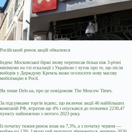
Російський ринок акцій обвалився
Індекс Московської біржі знову переписав більш ніж 3-річні
мінімуми на тлі ескалації з Україною і чуток про те, що після
виборів у
Держдуму Кремль може оголосити нову масову
мобілізацію в Росії.
Як пише Delo.ua, про це повідомляє The Moscow Times.
За підсумками торгів індекс, що включає акції 46 найбільших
компаній РФ, втратив ще 4% і опускався до позначки 2230,47
пункту найнижчою з лютого 2023 року.
Із початку тижня ринок впав на 7,3%, а з початку червня —
майже на 13%. І якщо цей результат збережеться, червень-2026