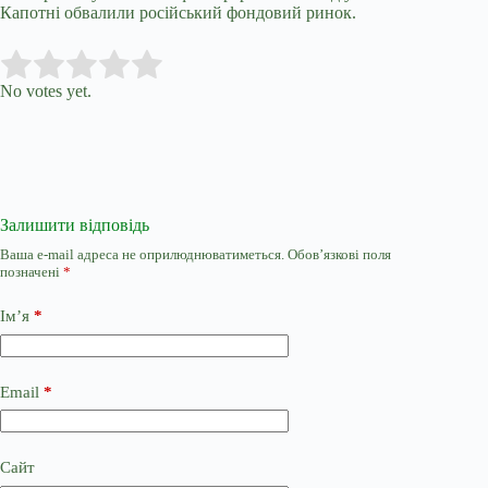
Капотні обвалили російський фондовий ринок.
Submit Rating
Rate this item:
No votes yet.
Залишити відповідь
Ваша e-mail адреса не оприлюднюватиметься.
Обов’язкові поля
позначені
*
Ім’я
*
Email
*
Сайт