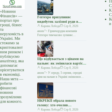
П
С
К
«Новини
С
Фінансів» —
Ferrexpo призупиняє
К
портал про
видобуток залізної руди в
и
гроші, бізнес
Україні через проблеми з
Карина Лобода
Сер 8, 2026
та
експортом — Мінфін
anons”> Гірничорудна компанія
нерухомість в
Ferrexpo тимчасово зупиняє
Україні. Ми
видобуток і виробництво залізорудної
стежимо за
продукції на своїх українських
криптовалют
підприємствах. Причиною стали
проблеми
ним ринком і
публікуємо
Що відбувається з цінами на
аналітику, яка
пальне: як змінилася вартість
допомагає
бензину, дизеля та газу 5
Карина Лобода
Сер 8, 2026
орієнтуватися
серпня — Мінфін
anons”> У середу, 5 серпня, середні
в економіці.
ціни на пальне в Україні змінилися
Наша мета —
несуттєво. Преміальний бензин
робити
подешевшав на 1 копійку за літр,
фінансові
бензин А-95, А-92…
новини
зрозумілими
НКРЕКП обрала нового
для кожного.
голову: хто очолив
регулятора — Мінфін
Карина Лобода
Сер 8, 2026