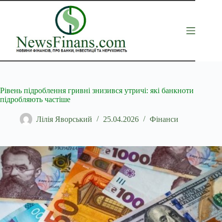
Перейти
до
вмісту
Рівень підроблення гривні знизився утричі: які банкноти
підробляють частіше
Лілія Яворський
25.04.2026
Фінанси