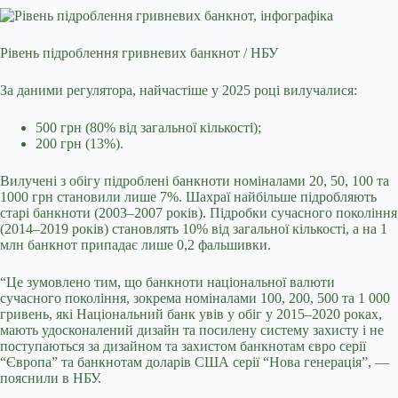
Рівень підроблення гривневих банкнот / НБУ
За даними регулятора, найчастіше у 2025 році вилучалися:
500 грн (80% від загальної кількості);
200 грн (13%).
Вилучені з обігу підроблені банкноти номіналами 20, 50, 100 та
1000 грн становили лише 7%. Шахраї найбільше підробляють
старі банкноти (2003–2007 років). Підробки сучасного покоління
(2014–2019 років) становлять 10% від загальної кількості, а на 1
млн банкнот припадає лише 0,2 фальшивки.
“Це зумовлено тим, що банкноти національної валюти
сучасного покоління, зокрема номіналами 100, 200, 500 та 1 000
гривень, які Національний банк увів у обіг у 2015–2020 роках,
мають удосконалений дизайн та посилену систему захисту і не
поступаються за дизайном та захистом банкнотам євро серії
“Європа” та банкнотам доларів США серії “Нова генерація”, —
пояснили в НБУ.