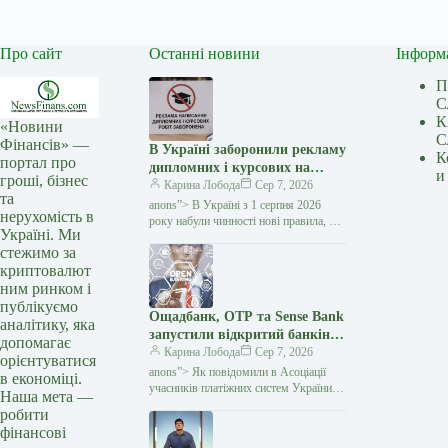
Про сайт
Останні новини
Інформ
П
С
К
«Новини
С
Фінансів» —
В Україні заборонили рекламу
К
портал про
дипломних і курсових на
и
гроші, бізнес
замовлення: кого стосуються
Карина Лобода
Сер 7, 2026
та
нові правила — Мінфін
anons”> В Україні з 1 серпня 2026
нерухомість в
року набули чинності нові правила, які
Україні. Ми
забороняють рекламувати послуги
стежимо за
з написання академічних робіт замість
криптовалют
студентів і…
ним ринком і
публікуємо
Ощадбанк, OTP та Sense Bank
аналітику, яка
запустили відкритий банкінг:
допомагає
що змінилося для клієнтів —
Карина Лобода
Сер 7, 2026
орієнтуватися
Мінфін
anons”> Як повідомили в Асоціації
в економіці.
учасників платіжних систем України
Наша мета —
EMA, OTP Bank, Sense Bank та
робити
Ощадбанк офіційно приєдналися
фінансові
до екосистеми відкритого банкінгу