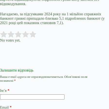
відшкодування.
Нагадаємо, з
а підсумками 2024 року на 1 мільйон справжніх
банкнот гривні припадало близько 5,1 підроблених банкнот (у
2021 році цей показник становив 7,1).
Submit Rating
Rate this item:
No votes yet.
Залишити відповідь
Ваша e-mail адреса не оприлюднюватиметься.
Обов’язкові поля
позначені
*
Ім’я
*
Email
*