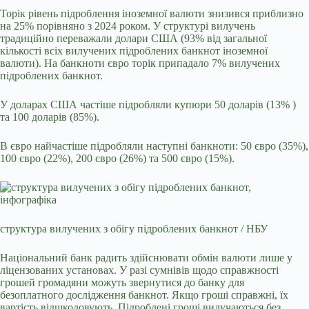
Торік рівень підроблення іноземної валюти знизився приблизно
на 25% порівняно з 2024 роком. У структурі вилучень
традиційно переважали долари США (93% від загальної
кількості всіх вилучених підроблених банкнот іноземної
валюти). На банкноти євро торік припадало 7% вилучених
підроблених банкнот.
У доларах США частіше підробляли купюри 50 доларів (13% )
та 100 доларів (85%).
В євро найчастіше підробляли наступні банкноти: 50 євро (35%),
100 євро (22%), 200 євро (26%) та 500 євро (15%).
структура вилучених з обігу підроблених банкнот / НБУ
Національний банк радить здійснювати обмін валюти лише у
ліцензованих установах. У разі сумнівів щодо справжності
грошей громадяни можуть звернутися до банку для
безоплатного дослідження банкнот. Якщо гроші справжні, їх
вартість відшкодовують. Підроблені гроші вилучаються без