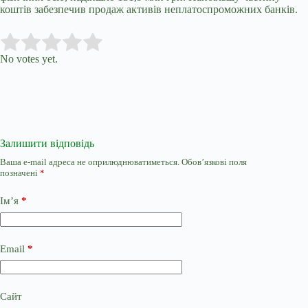
коштів забезпечив продаж активів неплатоспроможних банків.
Submit Rating
Rate this item:
No votes yet.
Залишити відповідь
Ваша e-mail адреса не оприлюднюватиметься.
Обов’язкові поля
позначені
*
Ім’я
*
Email
*
Сайт