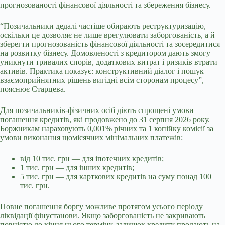
прогнозованості фінансової діяльності та збереження бізнесу.
“Позичальники дедалі частіше обирають реструктуризацію,
оскільки це дозволяє не лише врегулювати заборгованість, а й
зберегти прогнозованість фінансової діяльності та зосередитися
на розвитку бізнесу. Домовленості з кредитором дають змогу
уникнути тривалих спорів, додаткових витрат і ризиків втрати
активів. Практика показує: конструктивний діалог і пошук
взаємоприйнятних рішень вигідні всім сторонам процесу”, —
пояснює Старцева.
Для позичальників-фізичних осіб діють спрощені умови
погашення кредитів, які продовжено до 31 серпня 2026 року.
Боржникам нараховують 0,001% річних та 1 копійку комісії за
умови виконання щомісячних мінімальних платежів:
від 10 тис. грн — для іпотечних кредитів;
1 тис. грн — для інших кредитів;
5 тис. грн — для карткових кредитів на суму понад 100
тис. грн.
Повне погашення боргу можливе протягом усього періоду
ліквідації фінустанови. Якщо заборгованість не закривають
повністю до кінця цього терміну, залишок кредиту продають на