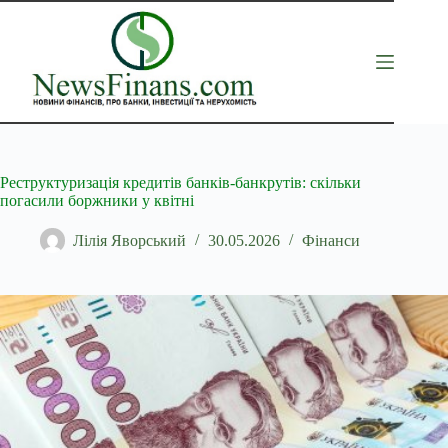
Перейти
до
вмісту
Реструктуризація кредитів банків-банкрутів: скільки
погасили боржники у квітні
Лілія Яворський
30.05.2026
Фінанси