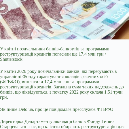
У квітні позичальники банків-банкрутів за програмами
реструктуризації кредитів погасили ще 17,4 млн грн /
Shutterstock
У квітні 2026 року позичальники банків, які
перебувають в
управлінні Фонду гарантування вкладів фізичних осіб
(ФГВФО), виплатили 17,4 млн грн за програмами
реструктуризації кредитів. Загальна сума таких надходжень до
банків, що ліквідуються, з початку 2022 року склала 1,51 трлн
грн.
Як пише
Delo
.
ua
, про це повідомляє пресслужба ФГВФО.
Директорка Департаменту ліквідації банків Фонду Тетяна
Старцева зазначає, що клієнти обирають реструктуризацію для