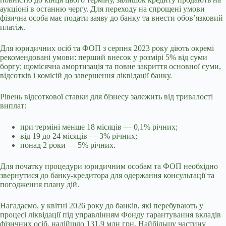
аукціоні в останню чергу. Для переходу на спрощені умови
фізична особа має подати заяву до банку та внести обов’язковий
платіж.
Для юридичних осіб та ФОП з серпня 2023 року діють окремі
рекомендовані умови: перший внесок у розмірі 5% від суми
боргу; щомісячна амортизація та повне закриття основної суми,
відсотків і комісій до завершення ліквідації банку.
Рівень відсоткової ставки для бізнесу залежить від тривалості
виплат:
при терміні менше 18 місяців — 0,1% річних;
від 19 до 24 місяців — 3% річних;
понад 2 роки — 5% річних.
Для початку процедури юридичним особам та ФОП необхідно
звернутися до банку-кредитора для одержання консультації та
погодження плану дій.
Нагадаємо, у квітні 2026 року до банків, які перебувають у
процесі ліквідації під управлінням Фонду гарантування вкладів
фізичних осіб, надійшло 131,9 млн грн. Найбільшу частину