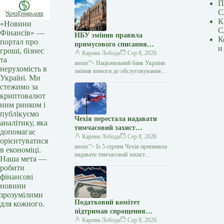
П
С
К
«Новини
С
Фінансів» —
НБУ змінив правила
К
портал про
примусового списання
и
гроші, бізнес
коштів: що зміниться для
Карина Лобода
Сер 8, 2026
та
боржників — Мінфін
anons”> Національний банк України
нерухомість в
змінив вимоги до обслуговування
Україні. Ми
рахунків, на які накладено стягнення.
стежимо за
Відтепер банк повністю блокуватиме
криптовалют
власні операції клієнта
ним ринком і
публікуємо
Чехія перестала надавати
аналітику, яка
тимчасовий захист
допомагає
українським чоловікам
Карина Лобода
Сер 8, 2026
орієнтуватися
призовного віку — Мінфін
anons”> Із 5 серпня Чехія припинила
в економіці.
надавати тимчасовий захист
Наша мета —
українським чоловікам призовного
робити
віку, які не можуть підтвердити
фінансові
виконання своїх військових
новини
зрозумілими
Податковий комітет
для кожного.
підтримав спрощення
випуску акцій: що зміниться
Карина Лобода
Сер 8, 2026