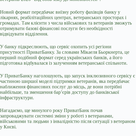
Новий формат передбачає виїзну роботу фахівців банку у
лікарнях, реабілітаційних центрах, ветеранських просторах і
громадах. Там клієнти з числа військових та ветеранів зможуть
отримувати базові фінансові послуги без необхідності
відвідувати відділення.
У банку підкреслюють, що сервіс охопить усі регіони
присутності ПриватБанку. За словами Мікаеля Бьоркнерта, це
перший подібний формат серед українських банків, а його
підготовка відбувалася із залученням ветеранської спільноти.
У ПриватБанку наголошують, що запуск інклюзивного сервісу є
частиною ширшої моделі підтримки ветеранів, яка передбачає
наближення фінансових послуг до місць, де вони потрібні
найбільше, та зменшення бар’єрів доступу до банківської
інфраструктури.
Нагадаємо, ще минулого року ПриватБанк почав
запроваджувати системні зміни у роботі з ветеранами,
військовими та людьми з інвалідністю після ситуації з ветераном
у Києві.