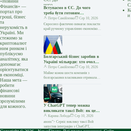
«Новини
С
Фінансів» —
Вступаємо в ЄС. До чого
К
портал про
треба бути готовим
и
гроші, бізнес
громадянам та бізнесу.
Петро Самійленко
Сер 10, 2026
та
Частина 3
Євросоюз фактично вимагає покласти
нерухомість в
край ручному управлінню економікою.
Україні. Ми
Чи готові ми? Наприкінці липня
стежимо за
Угорщина вчергове заблокувала
криптовалют
результати скринінгу переговорних
кластерів…
ним ринком і
публікуємо
Болгарський бізнес заробив в
аналітику, яка
Україні мільярди: хто очолив
допомагає
рейтинг
Петро Самійленко
Сер 10, 2026
орієнтуватися
Майже кожна шоста компанія з
в економіці.
болгарськими власниками отримала
Наша мета —
понад 100 млн грн доходу за рік В
робити
Україні зареєстровано 256 компаній…
фінансові
новини
зрозумілими
У ChatGPT тепер можна
для кожного.
викликати таксі Bolt: як це
працює — Мінфін
Карина Лобода
Сер 10, 2026
anons”> Сервіс виклику таксі Bolt
запустив інтеграцію з ChatGPT,