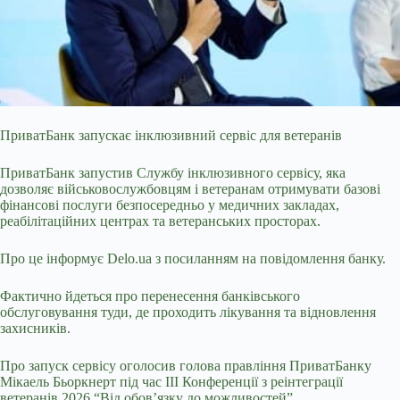
ПриватБанк запускає інклюзивний сервіс для ветеранів
ПриватБанк запустив Службу інклюзивного сервісу, яка
дозволяє військовослужбовцям і ветеранам отримувати базові
фінансові послуги безпосередньо у медичних закладах,
реабілітаційних центрах та ветеранських просторах.
Про це інформує Delo.ua з посиланням на повідомлення банку.
Фактично йдеться про перенесення банківського
обслуговування туди, де проходить лікування та відновлення
захисників.
Про запуск сервісу оголосив голова правління ПриватБанку
Мікаель Бьоркнерт під час III Конференції з реінтеграції
ветеранів 2026 “Від обов’язку до можливостей”.