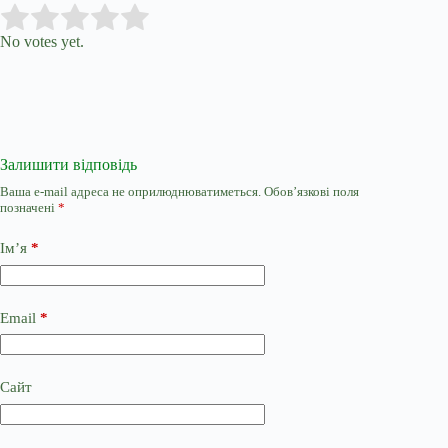
Submit Rating
Rate this item:
No votes yet.
Залишити відповідь
Ваша e-mail адреса не оприлюднюватиметься.
Обов’язкові поля
позначені
*
Ім’я
*
Email
*
Сайт