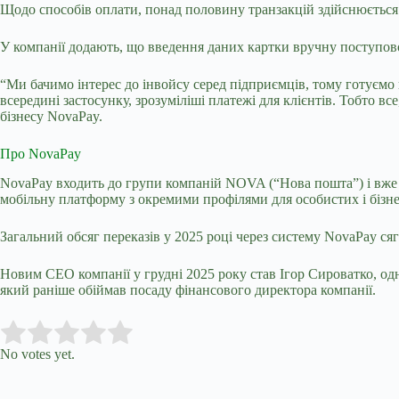
Щодо способів оплати, понад половину транзакцій здійснюється ч
У компанії додають, що введення даних картки вручну поступово
“Ми бачимо інтерес до інвойсу серед підприємців, тому готуємо
всередині застосунку, зрозуміліші платежі для клієнтів. Тобто в
бізнесу NovaPay.
Про NovaPay
NovaPay входить до групи компаній NOVA (“Нова пошта”) і вже 1
мобільну платформу з окремими профілями для особистих і бізне
Загальний обсяг переказів у 2025 році через систему NovaPay ся
Новим CEO компанії у грудні 2025 року став Ігор Сироватко, од
який раніше обіймав посаду фінансового директора компанії.
Submit Rating
Rate this item:
No votes yet.