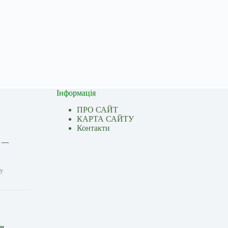
Інформація
ПРО САЙТ
КАРТА САЙТУ
Контакти
і —
ну
ін