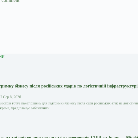
 I comment.
ни
тримку бізнесу після російських ударів по логістичній інфраструктур
Сер 8, 2026
ністрів готує пакет рішень для підтримки бізнесу після серії російських атак на логістич
окрема, уряд планує забезпечити
є на тлі очікування результатів переговорів США та Ірану — Мінф