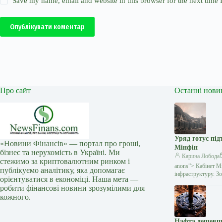
Save my name, email and website in this browser for the next time
Опублікувати коментар
Про сайт
Останні нови
Уряд готує під
«Новини Фінансів» — портал про гроші,
Мінфін
бізнес та нерухомість в Україні. Ми
Карина Лобода
стежимо за криптовалютним ринком і
anons”> Кабінет Мі
публікуємо аналітику, яка допомагає
інфраструктуру. З
орієнтуватися в економіці. Наша мета —
робити фінансові новини зрозумілими для
кожного.
Нафта дешевша