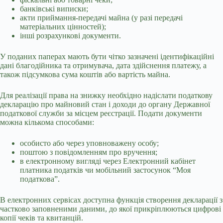
банківські виписки;
акти приймання-передачі майна (у разі передачі
матеріальних цінностей);
інші розрахункові документи.
У поданих паперах мають бути чітко зазначені ідентифікаційні
дані благодійника та отримувача, дата здійснення платежу, а
також підсумкова сума коштів або вартість майна.
Для реалізації права на знижку необхідно надіслати податкову
декларацію про майновий стан і доходи до органу Державної
податкової служби за місцем реєстрації. Подати документи
можна кількома способами:
особисто або через уповноважену особу;
поштою з повідомленням про вручення;
в електронному вигляді через Електронний кабінет
платника податків чи мобільний застосунок “Моя
податкова”.
В електронних сервісах доступна функція створення декларації з
частково заповненими даними, до якої прикріплюються цифрові
копії чеків та квитанцій.