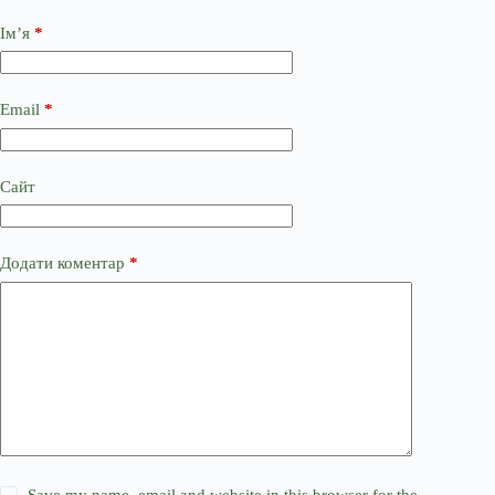
Ім’я
*
Email
*
Сайт
Додати коментар
*
Save my name, email and website in this browser for the