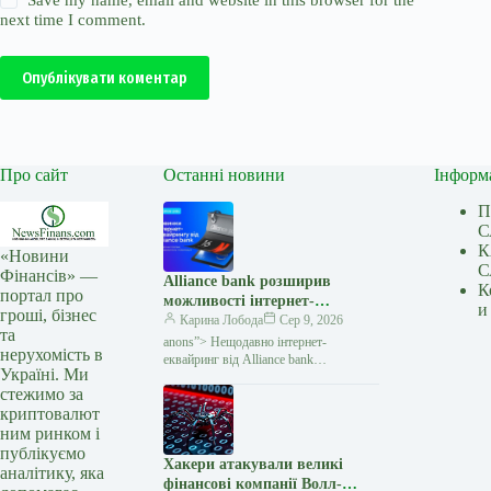
next time I comment.
Опублікувати коментар
Про сайт
Останні новини
Інформ
П
С
К
«Новини
С
Фінансів» —
Alliance bank розширив
К
портал про
можливості інтернет-
и
гроші, бізнес
еквайрингу: три нові функції
Карина Лобода
Сер 9, 2026
та
— Мінфін
anons”> Нещодавно інтернет-
нерухомість в
еквайринг від Alliance bank
Україні. Ми
поповнився трьома новими
стежимо за
функціями, які спрощують приймання
криптовалют
платежів для бізнесу та роблять процес
оплати
ним ринком і
публікуємо
Хакери атакували великі
аналітику, яка
фінансові компанії Волл-