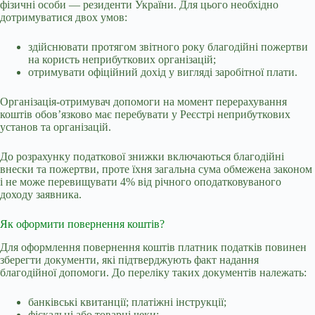
фізичні особи — резиденти України. Для цього необхідно
дотримуватися двох умов:
здійснювати протягом звітного року благодійні пожертви
на користь неприбуткових організацій;
отримувати офіційний дохід у вигляді заробітної плати.
Організація-отримувач допомоги на момент перерахування
коштів обов’язково має перебувати у Реєстрі неприбуткових
установ та організацій.
До розрахунку податкової знижки включаються благодійні
внески та пожертви, проте їхня загальна сума обмежена законом
і не може перевищувати 4% від річного оподатковуваного
доходу заявника.
Як оформити повернення коштів?
Для оформлення повернення коштів платник податків повинен
зберегти документи, які підтверджують факт надання
благодійної допомоги. До переліку таких документів належать:
банківські квитанції; платіжні інструкції;
фіскальні або товарні чеки;