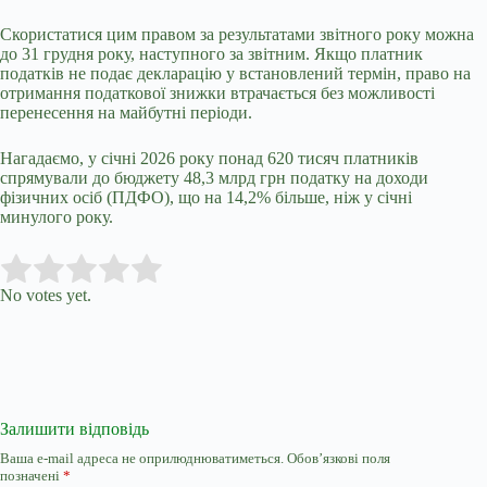
Скористатися цим правом за результатами звітного року можна
до 31 грудня року, наступного за звітним. Якщо платник
податків не подає декларацію у встановлений термін, право на
отримання податкової знижки втрачається без можливості
перенесення на майбутні періоди.
Нагадаємо,
у січні 2026 року понад 620 тисяч платників
спрямували до бюджету 48,3 млрд грн податку на доходи
фізичних осіб (ПДФО), що на 14,2% більше, ніж у січні
минулого року.
Submit Rating
Rate this item:
No votes yet.
Залишити відповідь
Ваша e-mail адреса не оприлюднюватиметься.
Обов’язкові поля
позначені
*