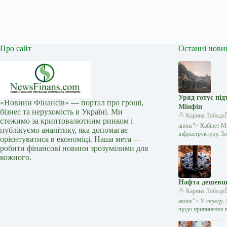
Про сайт
Останні нови
Уряд готує під
«Новини Фінансів» — портал про гроші,
Мінфін
бізнес та нерухомість в Україні. Ми
Карина Лобода
стежимо за криптовалютним ринком і
anons”> Кабінет Мі
публікуємо аналітику, яка допомагає
інфраструктуру. З
орієнтуватися в економіці. Наша мета —
робити фінансові новини зрозумілими для
кожного.
Нафта дешевша
Карина Лобода
anons”> У середу, 
щодо припинення в