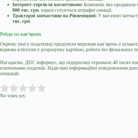
Інтернет-торгівля косметикою:
Компанія, яка продавала 
800 тис. грн
, наразі готуються штрафні санкції.
Тракторні запчастини на Рівненщині:
У магазині запчаст
тис. грн
.
Рейди по кав’ярнях
Окрему увагу податківці приділили мережам кав’ярень у кількох 
відмова клієнтам у розрахунку карткою, робота без фіскальних 
Нагадаємо, ДПС інформує, що підприємці отримали 40 тисяч пов
платниками податків. Надіслані інформаційні повідомлення доп
операцій.
Submit Rating
Rate this item:
No votes yet.