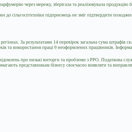
парфумерію через мережу, зберігала та реалізовувала продукцію б
ин до сільгосптехніки підприємець не зміг підтвердити походжен
регіонах. За результатами 14 перевірок загальна сума штрафів с
чеків та використання праці 9 неоформлених працівників. Інформ
ідомлень про низькі виторги та проблеми з РРО. Податкова служ
омагають представникам бізнесу своєчасно виявляти та виправля