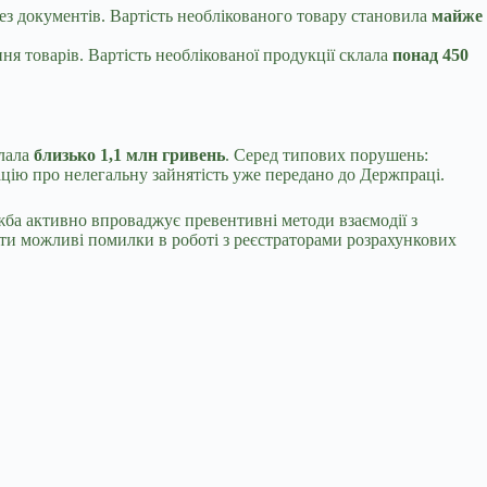
ез документів. Вартість необлікованого товару становила
майже
ня товарів. Вартість необлікованої продукції склала
понад 450
клала
близько 1,1 млн гривень
. Серед типових порушень:
ацію про нелегальну зайнятість уже передано до Держпраці.
ба активно впроваджує превентивні методи взаємодії з
ти можливі помилки в роботі з реєстраторами розрахункових