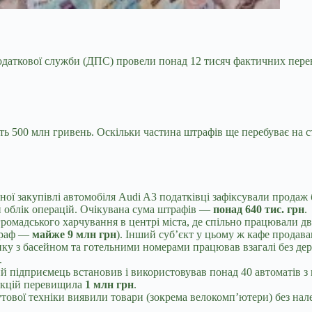
податкової служби (ДПС) провели понад 12 тисяч
фактичних перев
ть 500 млн гривень. Оскільки частина штрафів ще перебуває на с
ної закупівлі автомобіля Audi A3 податківці зафіксували продаж 
 облік операцій. Очікувана сума штрафів —
понад 640 тис. грн
.
громадського харчування в центрі міста, де спільно працювали
траф —
майже 9 млн грн
). Інший суб’єкт у цьому ж кафе продава
у з басейном та готельними номерами працював взагалі без держ
.
 підприємець встановив і використовував понад 40 автоматів з
анкцій перевищила
1 млн грн
.
тової техніки виявили товари (зокрема велокомп’ютери) без нале