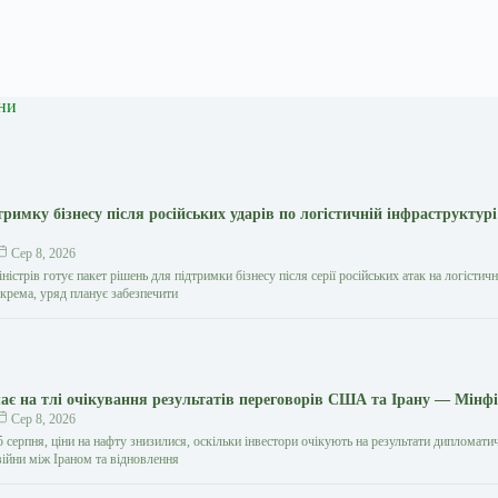
ни
тримку бізнесу після російських ударів по логістичній інфраструктур
Сер 8, 2026
ністрів готує пакет рішень для підтримки бізнесу після серії російських атак на логістич
окрема, уряд планує забезпечити
є на тлі очікування результатів переговорів США та Ірану — Мінф
Сер 8, 2026
5 серпня, ціни на нафту знизилися, оскільки інвестори очікують на результати дипломати
ійни між Іраном та відновлення