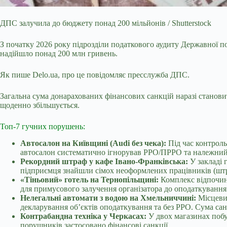
ДПС залучила до бюджету понад 200 мільйонів / Shutterstock
З початку 2026 року підрозділи податкового аудиту Державної 
надійшло понад 200 млн гривень.
Як пише Delo.ua, про це повідомляє пресслужба ДПС.
Загальна сума донарахованих фінансових санкцій наразі станови
щоденно збільшується.
Топ-7 гучних порушень:
Автосалон на Київщині (Audi без чека):
Під час контроль
автосалон систематично ігнорував РРО/ПРРО та належний
Рекордний штраф у кафе Івано-Франківська:
У закладі 
підприємця знайшли сімох неоформлених працівників (ш
«Тіньовий» готель на Тернопільщині:
Комплекс відпочинк
для примусового залучення організатора до оподаткування
Нелегальні автомати з водою на Хмельниччині:
Місцевий
декларування об’єктів оподаткування та без РРО. Сума с
Контрабандна техніка у Черкасах:
У двох магазинах побу
порушників застосовано фінансові санкції.