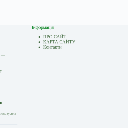
Інформація
ПРО САЙТ
КАРТА САЙТУ
Контакти
і —
ну
ін
чних зусиль