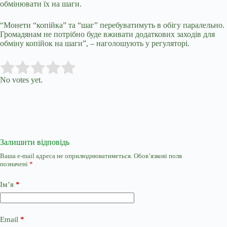
обмінювати їх на шаги.
“Монети “копійка” та “шаг” перебуватимуть в обігу паралельно.
Громадянам не потрібно буде вживати додаткових заходів для
обміну копійок на шаги”, – наголошують у регуляторі.
Submit Rating
Rate this item:
No votes yet.
Залишити відповідь
Ваша e-mail адреса не оприлюднюватиметься.
Обов’язкові поля
позначені
*
Ім’я
*
Email
*