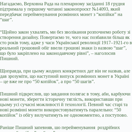
Нагадаємо, Верховна Рада на пленарному засіданні 18 грудня
підтримала у першому читанні законопроєкт №14093, який
передбачає перейменування розмінних монет з “копійки” на
“шаг”.
“Щойно закон ухвалять, ми без зволікання розпочнемо роботу зі
створення дизайну. Повертаємо те, чого нас позбавили більш як
сто років тому, адже у часи Української революції 1917–1921-го в
реальний грошовий обіг ввели грошові знаки із назвою “шаг”,
що було закріплено на законодавчому рівні”, – наголосив
Пишний.
Щоправда, при цьому жодних конкретних дат він не назвав, але
дав зрозуміти, що наступний випуск розмінних монет в Україні
– це вже не про “50 копійок”, а про “50 шагів”.
Пишний підкреслив, що завдання полягає в тому, аби, карбуючи
нові монети, зберегти історичну тяглість, використавши при
цьому усі сучасні можливості й технології. Певний час старі та
нові розмінні монети використовуватимуть паралельно: “50
копійок” із обігу вилучатимуть не одномоментно, а поступово.
Раніше Пишний запевняв, шо перейменування роздрібних