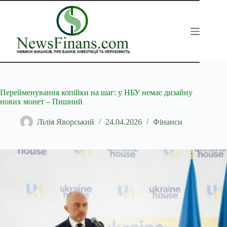
Перейти
до
вмісту
Перейменування копійки на шаг: у НБУ немає дизайну
нових монет – Пишний
Лілія Яворський
24.04.2026
Фінанси