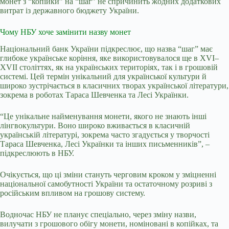
монет з “копійки” на “шаг” не спричинить жодних додаткових
витрат із державного бюджету України.
Чому НБУ хоче замінити назву монет
Національний банк України підкреслює, що назва “шаг”
має
глибоке українське коріння, яке використовувалося ще в XVI–
XVII століттях, як на українських територіях, так і в грошовій
системі. Цей термін унікальний для української культури й
широко зустрічається в класичних творах української літератури,
зокрема в роботах Тараса Шевченка та Лесі Українки.
“Це унікальне найменування монети, якого не знають інші
лінгвокультури. Воно широко вживається в класичній
українській літературі, зокрема часто згадується у творчості
Тараса Шевченка, Лесі Українки та інших письменників”, –
підкреслюють в НБУ.
Очікується, що ці зміни стануть черговим кроком у зміцненні
національної самобутності України та остаточному розриві з
російським впливом на грошову систему.
Водночас НБУ не планує спеціально, через зміну назви,
вилучати з грошового обігу монети, номіновані в копійках, та