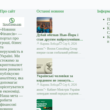
Про сайт
Останні новини
Інформ
П
С
К
«Новини
С
Фінансів» —
Дубай обігнав Нью-Йорк і
К
портал про
став другим найрозумнішим
и
гроші, бізнес
містом світу — Мінфін
Карина Лобода
Сер 6, 2026
та
anons”> Boston Consulting Group
нерухомість в
вперше склав глобальний рейтинг
Україні. Ми
найрозумніших міст — Intelligent Cities
стежимо за
Index. Дослідники оцінювали 61 місто
криптовалют
за тим, як вони
ним ринком і
публікуємо
Українські чоловіки за
аналітику, яка
кордоном не зможуть
допомагає
отримати консульські
Карина Лобода
Сер 6, 2026
орієнтуватися
послуги, якщо у них немає
anons”> Кабінет Міністрів України
в економіці.
військово-облікових
затвердив новий порядок ведення
Наша мета —
Єдиного державного реєстру
документів — Мінфін
робити
призовників, військовозобов'язаних
фінансові
та резервістів. Постанова № 981
новини