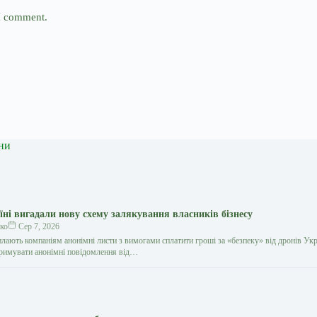
 I comment.
ни
їні вигадали нову схему залякування власників бізнесу
ко
Сер 7, 2026
лають компаніям анонімні листи з вимогами сплатити гроші за «безпеку» від дронів Укр
тримувати анонімні повідомлення від…