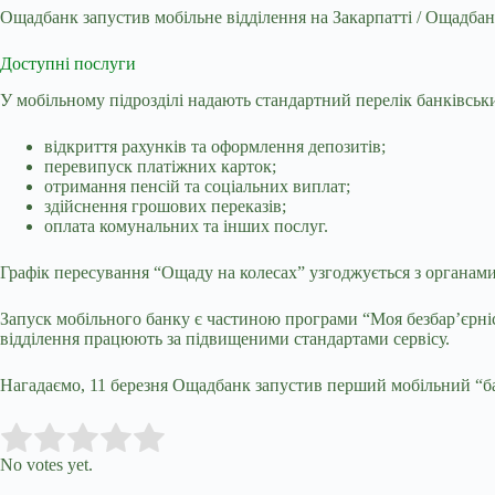
Ощадбанк запустив мобільне відділення на Закарпатті / Ощадба
Доступні послуги
У мобільному підрозділі надають стандартний перелік банківськи
відкриття рахунків та оформлення депозитів;
перевипуск платіжних карток;
отримання пенсій та соціальних виплат;
здійснення грошових переказів;
оплата комунальних та інших послуг.
Графік пересування “Ощаду на колесах” узгоджується з органами
Запуск мобільного банку є частиною програми “Моя безбар’єрніс
відділення працюють за підвищеними стандартами сервісу.
Нагадаємо, 11 березня
Ощадбанк запустив
перший
мобільний
“
б
Submit Rating
Rate this item:
No votes yet.