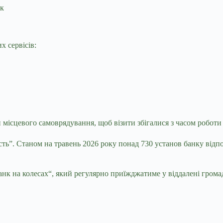
нк
х сервісів:
 місцевого самоврядування, щоб візити збігалися з часом роботи
ть”. Станом на травень 2026 року понад 730 установ банку відпо
анк на колесах
“
, який регулярно приїжджатиме у віддалені громад