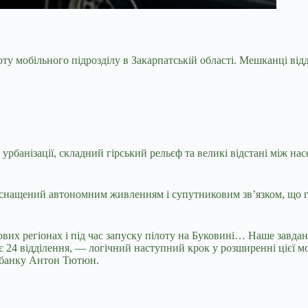
оту мобільного підрозділу в
Закарпатській області. Мешканці від
урбанізації, складний гірський рельєф та великі відстані між на
оснащений автономним живленням і супутниковим зв’язком, що гар
их регіонах і під час запуску пілоту на Буковині… Наше завданн
ує 24 відділення, — логічний наступний крок у розширенні цієї 
дбанку Антон Тютюн.