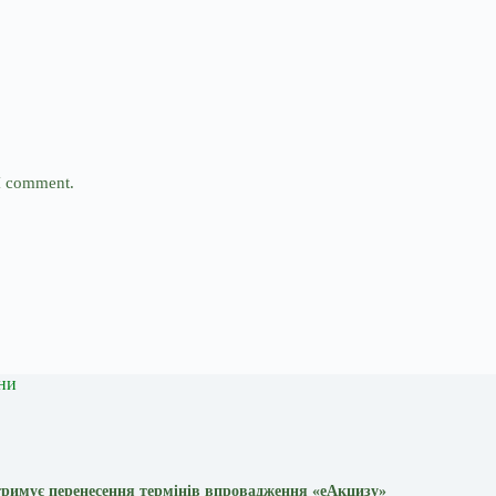
 I comment.
ни
римує перенесення термінів впровадження «еАкцизу»