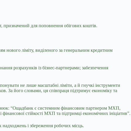
т, призначений для поповнення обігових коштів.
ям нового ліміту, виділеного за генеральним кредитним
нання розрахунків із бізнес-партнерами; забезпечення
онувати не лише масштабні ліміти, а й гнучкі інструменти
ов. За його словами, ця співпраця підтримує економіку та
ебнюк: “Ощадбанк є системним фінансовим партнером МХП,
 фінансової стійкості МХП та підтримці економічних ініціатив”.
 надходжень і збереження робочих місць.