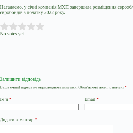
Нагадаємо, у січні
компанія МХП завершила розміщення єврообліг
євробондів з початку 2022 року.
Submit Rating
Rate this item:
No votes yet.
Залишити відповідь
Ваша e-mail адреса не оприлюднюватиметься.
Обов’язкові поля позначені
*
Ім’я
*
Email
*
Додати коментар
*