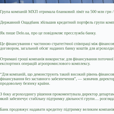
Група компаній МХП отримала бланковий ліміт на 500 млн грн
Державний Ощадбанк збільшив кредитний портфель групи комп
Як пише Delo.ua, про це повідомляє пресслужба банку.
Це фінансування є частиною стратегічної співпраці між фінансо
договором, загальний обсяг наданих банку коштів для агрохолди
Отримані гроші компанія використає для фінансування поточної 
експортних операцій агропромислового комплексу.
“Для компаній, що демонструють такий високий рівень фінансов
фінансування без заставного забезпечення”, — зазначив директо
продовольчу безпеку країни.
З боку агрохолдингу рішення прокоментувала директор департ
який забезпечує стабільну підтримку діяльності групи… розгляда
Банк продовжує надавати кредитну підтримку великим компаніям