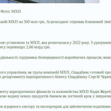
 / Фото: МХП
аній МХП на 500 млн грн. Агрохолдинг
отримав бланковий лімі
вою установою та МХП, яка розпочалася у 2022 році. З урахуванн
нгу перевищує 2,66 млрд грн.
діяльності; підтримки безперервності виробничих процесів; вико
ого управління, як група компаній МХП, Ощадбанк готовий проп
р департаменту корпоративного бізнесу Ощадбанку Сергій Чернік
аменту корпоративних фінансів та казначейства МХП Надія Жер
ємо видачу нових продуктів банком як логічний крок у зміцненні
 аграрного сектору та експортерам для забезпечення податкових