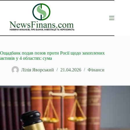
Перейти
до
вмісту
Ощадбанк подав позов проти Росії щодо захоплених
активів у 4 областях: сума
Лілія Яворський
21.04.2026
Фінанси