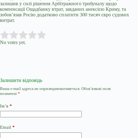
залишив у силі рішення Арбітражного трибуналу щодо
компенсації Ощадбанку втрат, завданих анексією Криму, та
зобов’язав Росію додатково сплатити 300 тисяч євро судових
витрат.
Submit Rating
Rate this item:
No votes yet.
Залишити відповідь
Ваша e-mail адреса не оприлюднюватиметься.
Обов’язкові поля
позначені
*
Ім’я
*
Email
*