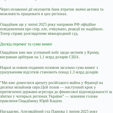
Через незаконні дії окупантів банк втратив значні активи та
можливість працювати в цих регіонах.
Ощадбанк ще у липні 2025 року направив РФ офіційне
повідомлення про спір, але, очікувано, реакції не надійшло.
Тепер справу розглядатиме міжнародний суд.
Досвід перемог та суми вимог
Ощадбанк вже має успішний кейс щодо активів у Криму,
вигравши арбітраж на 1,1 млрд доларів США.
Наразі за новим поданим позовом загальна сума вимог з
урахуванням відсотків становить понад 1,3 млрд доларів
“Ми вже домоглися арешту російського майна у Франції на
десятки мільйонів євро.Цей позов — наступний крок у
притягненні держави-агресора до фінансової відповідальності за
збитки у чотирьох регіонах України” — зазначив голова
правління Ощадбанку Юрій Каціон.
Нагадаємо, Апеляційний суд Парижа 1 липня 2025 року