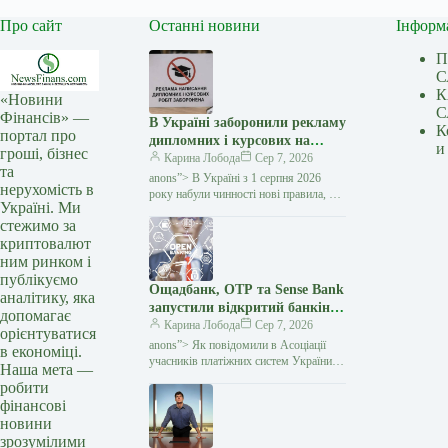
Про сайт
Останні новини
Інформ
П
С
К
«Новини
С
Фінансів» —
В Україні заборонили рекламу
К
портал про
дипломних і курсових на
и
гроші, бізнес
замовлення: кого стосуються
Карина Лобода
Сер 7, 2026
та
нові правила — Мінфін
anons”> В Україні з 1 серпня 2026
нерухомість в
року набули чинності нові правила, які
Україні. Ми
забороняють рекламувати послуги
стежимо за
з написання академічних робіт замість
криптовалют
студентів і…
ним ринком і
публікуємо
Ощадбанк, OTP та Sense Bank
аналітику, яка
запустили відкритий банкінг:
допомагає
що змінилося для клієнтів —
Карина Лобода
Сер 7, 2026
орієнтуватися
Мінфін
anons”> Як повідомили в Асоціації
в економіці.
учасників платіжних систем України
Наша мета —
EMA, OTP Bank, Sense Bank та
робити
Ощадбанк офіційно приєдналися
фінансові
до екосистеми відкритого банкінгу
новини
зрозумілими