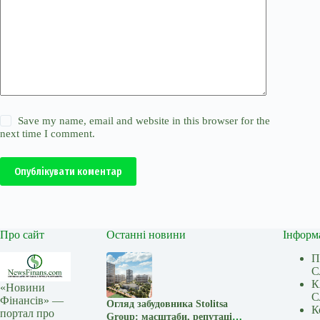
Save my name, email and website in this browser for the
next time I comment.
Опублікувати коментар
Про сайт
Останні новини
Інформ
П
С
К
«Новини
С
Фінансів» —
Огляд забудовника Stolitsa
К
портал про
Group: масштаби, репутація