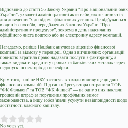
Відповідно до статті 56 Закону України “Про Національний банк
України”, ухвалені адміністративні акти набирають чинності з
дня доведення їх до відома фінансових установ. Це відбувається
в один із способів, передбачених Законом України “Про
адміністративну процедуру”, зокрема в день надсилання
офіційного листа поштою або на електронну адресу компаній.
Нагадаємо, раніше Нацбанк
анулював ліцензію фінансової
компанії
за відмову у перевірці. Одна з вітчизняних організацій
повністю втратила право надавати послуги з факторингу, а
також видавати кредити у грошах та банківських металах через
недопуск інспекторів до перевірки.
Крім того, раніше
НБУ застосував заходи впливу
ще до двох
фінансових компаній. Під санкції регулятора потрапили ТОВ
“ФК Фалькон” та ТОВ “ФК Фінвей” — на одну з них наклали
грошовий штраф за порушення профільних вимог
законодавства, а іншу зобов’язали усунути невідповідності щодо
достатності власного капіталу.
Submit Rating
Rate this item:
No votes yet.