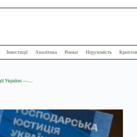
Інвестиції
Аналітика
Ринки
Нерухомість
Крипто
иції України —…