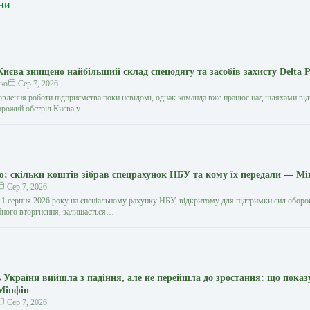
ни
Києва знищено найбільший склад спецодягу та засобів захисту Delta P
ко
Сер 7, 2026
новлення роботи підприємства поки невідомі, однак команда вже працює над шляхами ві
ворожий обстріл Києва у…
ю: скільки коштів зібрав спецрахунок НБУ та кому їх передали — Мі
Сер 7, 2026
 1 серпня 2026 року на спеціальному рахунку НБУ, відкритому для підтримки сил обор
бного вторгнення, залишається…
 України вийшла з падіння, але не перейшла до зростання: що показ
 Мінфін
Сер 7, 2026