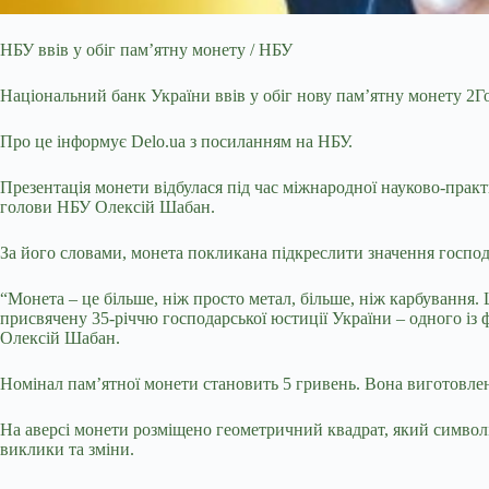
НБУ ввів у обіг пам’ятну монету / НБУ
Національний банк України ввів у обіг нову пам’ятну монету 2
Про це інформує Delo.ua з посиланням на НБУ.
Презентація монети відбулася під час міжнародної науково-практ
голови НБУ Олексій Шабан.
За його словами, монета покликана підкреслити значення господа
“Монета – це більше, ніж просто метал, більше, ніж карбування. Ц
присвячену 35-річчю господарської юстиції України – одного із ф
Олексій Шабан.
Номінал пам’ятної монети становить 5 гривень. Вона виготовлен
На аверсі монети розміщено геометричний квадрат, який символі
виклики та зміни.