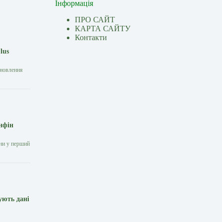
Інформація
ПРО САЙТ
КАРТА САЙТУ
Контакти
lus
дновлення
нфін
они у перший
ують дані