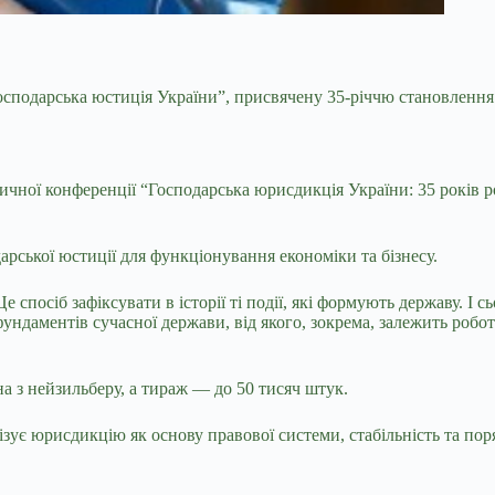
Господарська юстиція України”, присвячену 35-річчю становленн
ичної конференції “Господарська юрисдикція України: 35 років р
рської юстиції для функціонування економіки та бізнесу.
е спосіб зафіксувати в історії ті події, які формують державу. І
ундаментів сучасної держави, від якого, зокрема, залежить робота
а з нейзильберу, а тираж — до 50 тисяч штук.
зує юрисдикцію як основу правової системи, стабільність та по