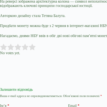
На реверсі зображена архітектурна колона — символ непохитності
відображають ключові принципи господарської юстиції.
Авторкою дизайну стала Тетяна Балута.
Придбати монету можна буде з 2 червня в інтернет-магазині НБУ
Нагадаємо, днями НБУ ввів в обіг дві нові обігові пам’ятні моне
Submit Rating
Rate this item:
No votes yet.
Залишити відповідь
Ваша e-mail адреса не оприлюднюватиметься.
Обов’язкові поля позначені
*
Ім’я
*
Email
*