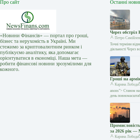
Про сайт
Останні нови
Через обстріл 
«Новини Фінансів» — портал про гроші,
Петро Самійлен
бізнес та нерухомість в Україні. Ми
Точні терміни від
стежимо за криптовалютним ринком і
діяльності Через 
публікуємо аналітику, яка допомагає
орієнтуватися в економіці. Наша мета —
робити фінансові новини зрозумілими для
кожного.
Гроші на армі
Карина Лобода
anons”> Станом на
день повномасшта
Промисловість
за 2026 рік —
Карина Лобода