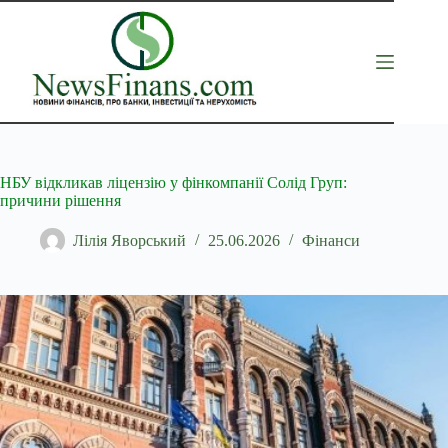
Перейти
до
вмісту
НБУ відкликав ліцензію у фінкомпанії Солід Груп:
причини рішення
Лілія Яворський
25.06.2026
Фінанси