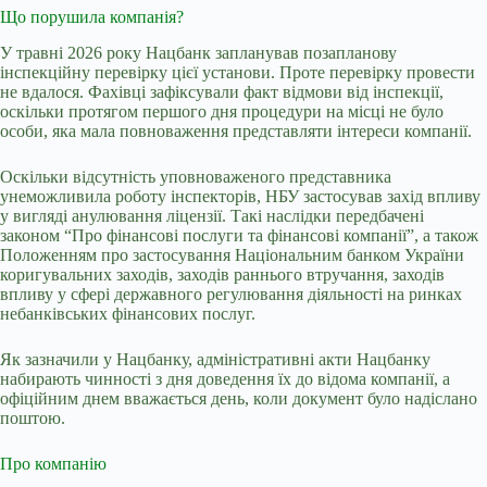
Що порушила компанія?
У травні 2026 року Нацбанк запланував позапланову
інспекційну перевірку цієї установи. Проте перевірку провести
не вдалося. Фахівці зафіксували факт відмови від інспекції,
оскільки протягом першого дня процедури на місці не було
особи, яка мала повноваження представляти інтереси компанії.
Оскільки відсутність уповноваженого представника
унеможливила роботу інспекторів, НБУ застосував захід впливу
у вигляді анулювання ліцензії. Такі наслідки передбачені
законом “Про фінансові послуги та фінансові компанії”, а також
Положенням про застосування Національним банком України
коригувальних заходів, заходів раннього втручання, заходів
впливу у сфері державного регулювання діяльності на ринках
небанківських фінансових послуг.
Як зазначили у Нацбанку, а
дміністративні акти Нацбанку
набирають чинності з дня доведення їх до відома компанії
, а
о
фіційним днем вважається день, коли документ було надіслано
поштою.
Про компанію