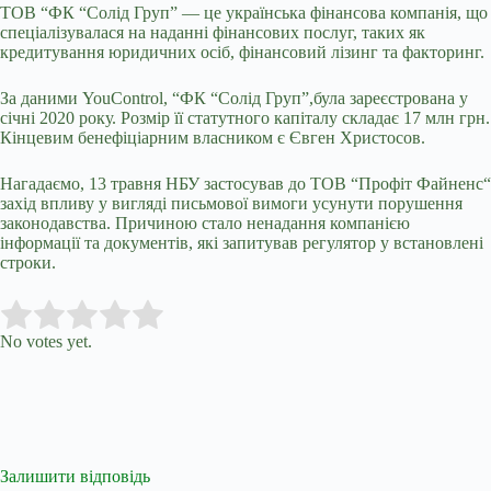
ТОВ “ФК “Солід Груп” — це українська фінансова компанія, що
спеціалізувалася на наданні фінансових послуг, таких як
кредитування юридичних осіб, фінансовий лізинг та факторинг.
За даними YouControl, “ФК “Солід Груп”,була зареєстрована у
січні 2020 року.
Розмір її статутного капіталу складає 17 млн грн.
К
інцев
им
бенефіціарн
им
власник
ом є Євген Христосов.
Нагадаємо, 13 травня НБУ
застосував до ТОВ
“
Профіт Файненс
“
захід впливу
у вигляді письмової вимоги усунути порушення
законодавства. Причиною стало ненадання компанією
інформації та документів, які запитував регулятор у встановлені
строки.
Submit Rating
Rate this item:
No votes yet.
Залишити відповідь