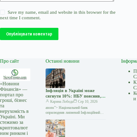
Save my name, email and website in this browser for the
next time I comment.
Опублікувати коментар
Про сайт
Останні новини
Інформ
П
С
К
«Новини
С
Фінансів» —
Інфляція в Україні може
К
портал про
сягнути 10%: НБУ пояснив,
и
гроші, бізнес
що буде з цінами далі —
Карина Лобода
Сер 10, 2026
та
Мінфін
anons”> Національний банк
нерухомість в
оприлюднив липневий Інфляційний
Україні. Ми
звіт, у якому суттєво переглянув
стежимо за
оцінку зростання цін. За новим
криптовалют
прогнозом, споживча інфляція у 2026
році
ним ринком і