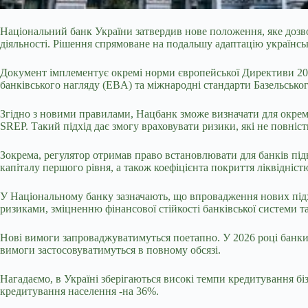
Національний банк України затвердив нове положення, яке дозвол
діяльності. Рішення спрямоване на подальшу адаптацію українськ
Документ імплементує окремі норми європейської Директиви 201
банківського нагляду (EBA) та міжнародні стандарти Базельського
Згідно з новими правилами, Нацбанк зможе визначати для окремих
SREP. Такий підхід дає змогу враховувати ризики, які не повн
Зокрема, регулятор отримав право встановлювати для банків підв
капіталу першого рівня, а також коефіцієнта покриття ліквідніст
У Національному банку зазначають, що впровадження нових підхо
ризиками, зміцненню фінансової стійкості банківської системи т
Нові вимоги запроваджуватимуться поетапно. У 2026 році банки
вимоги застосовуватимуться в повному обсязі.
Нагадаємо, в Україні зберігаються високі темпи кредитування біз
кредитування населення -на 36%.