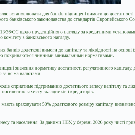
яє встановлювати для банків підвищені вимоги до достатності кап
ого банківського законодавства до стандартів Європейського Сою
3/36/ЄС щодо пруденційного нагляду за кредитними установами,
 комітету з банківського нагляду.
 банків додаткові вимоги до капіталу та ліквідності на основі ї
істю покриваються чинними мінімальними нормативами.
ищені значення нормативу достатності регулятивного капіталу, д
ю за всіма валютами.
дів сприятиме підтриманню достатнього запасу капіталу та лікв
а посиленню захисту вкладників і кредиторів.
 мають враховувати 50% додаткового розміру капіталу, визначен
несу та населення. За даними НБУ, у березні 2026 року чисті грив