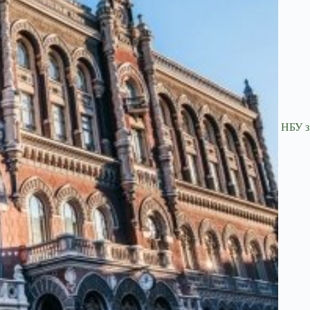
НБУ зм