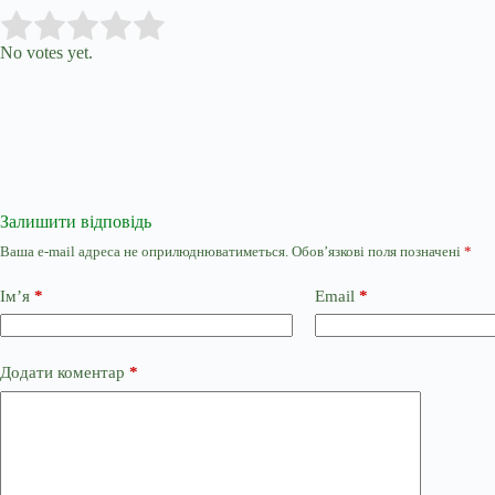
Submit Rating
Rate this item:
No votes yet.
Залишити відповідь
Ваша e-mail адреса не оприлюднюватиметься.
Обов’язкові поля позначені
*
Ім’я
*
Email
*
Додати коментар
*