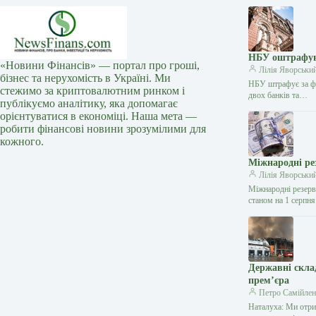
НБУ оштрафува
«Новини Фінансів» — портал про гроші,
Лілія Яворськи
бізнес та нерухомість в Україні. Ми
НБУ штрафує за фі
стежимо за криптовалютним ринком і
двох банків та…
публікуємо аналітику, яка допомагає
орієнтуватися в економіці. Наша мета —
робити фінансові новини зрозумілими для
кожного.
Міжнародні ре
Лілія Яворськи
Міжнародні резерв
станом на 1 серпн
Державні скла
прем’єра
Петро Самійлен
Наталуха: Ми отри