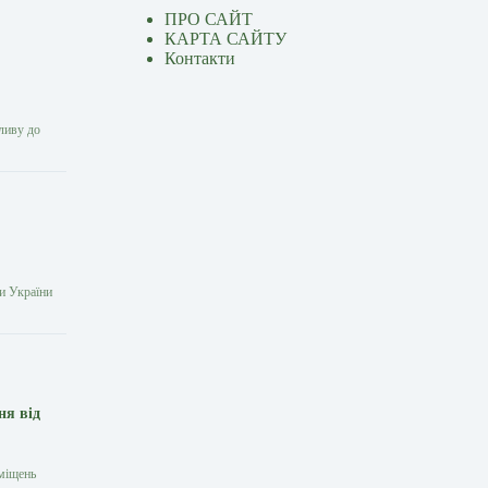
ПРО САЙТ
КАРТА САЙТУ
Контакти
ливу до
и України
ня від
иміщень