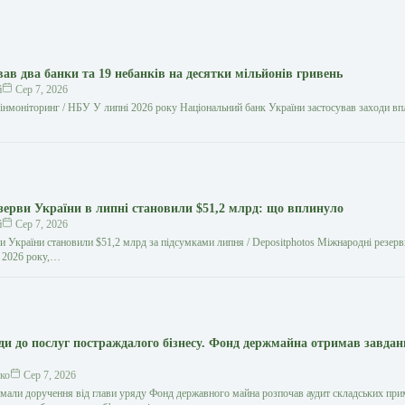
в два банки та 19 небанків на десятки мільйонів гривень
й
Сер 7, 2026
нмоніторинг / НБУ У липні 2026 року Національний банк України застосував заходи вп
зерви України в липні становили $51,2 млрд: що вплинуло
й
Сер 7, 2026
и України становили $51,2 млрд за підсумками липня / Depositphotos Міжнародні резерв
я 2026 року,…
ди до послуг постраждалого бізнесу. Фонд держмайна отримав завдан
ко
Сер 7, 2026
мали доручення від глави уряду Фонд державного майна розпочав аудит складських пр