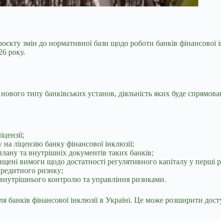
оєкту змін до нормативної бази щодо роботи банків
фінансової 
26 року.
ового типу банківських установ, діяльність яких буде спрямова
цензії;
на ліцензію банку фінансової інклюзії;
-плану та внутрішніх документів таких банків;
вищені вимоги щодо достатності регулятивного капіталу у перші р
кредитного ризику;
и внутрішнього контролю та управління ризиками.
 банків фінансової інклюзії в Україні. Це може розширити досту