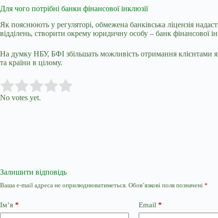
Для чого потрібні банки фінансової інклюзії
Як пояснюють у регуляторі, обмежена банківська ліцензія надас
відділень, створити окрему юридичну особу – банк фінансової ін
На думку НБУ, БФІ збільшать можливість отримання клієнтами як
та країни в цілому.
Submit Rating
Rate this item:
No votes yet.
Залишити відповідь
Ваша e-mail адреса не оприлюднюватиметься.
Обов’язкові поля позначені
*
Ім’я
*
Email
*