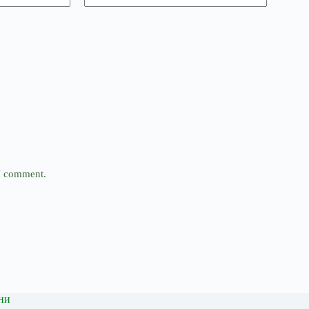
 I comment.
ни