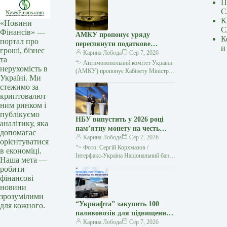
П
С
К
«Новини
С
Фінансів» —
АМКУ пропонує уряду
К
портал про
переглянути податкове
и
гроші, бізнес
навантаження на ринку
Карина Лобода
Сер 7, 2026
та
нафтопродуктів в умовах
“> Антимонопольний комітет України
нерухомість в
кризи
(АМКУ) пропонує Кабінету Міністрів
Україні. Ми
в рамках державного реагування на
стежимо за
кризові явища на ринках
криптовалют
нафтопродуктів переглянути режим…
ним ринком і
публікуємо
НБУ випустить у 2026 році
аналітику, яка
пам’ятну монету на честь
допомагає
Іоанна Павла II
Карина Лобода
Сер 7, 2026
орієнтуватися
“> Фото: Сергій Корхмазов /
в економіці.
Інтерфакс-Україна Національний банк
Наша мета —
України (НБУ) ухвалив рішення
робити
випустити у 2026 році пам’ятну
фінансові
монету, присвячену Папі…
новини
зрозумілими
“Укрнафта” закупить 100
для кожного.
паливовозів для підвищення
надійності постачання
Карина Лобода
Сер 7, 2026